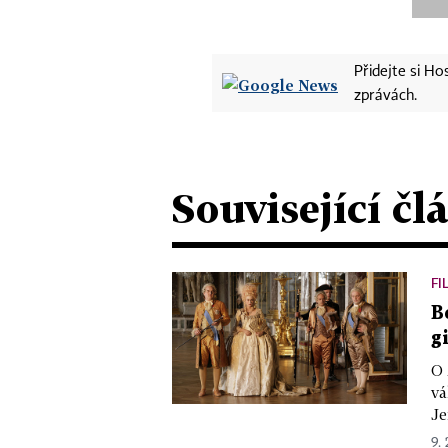
Přidejte si H
zprávách.
Související čl
FI
B
g
O 
vá
Je
9. 