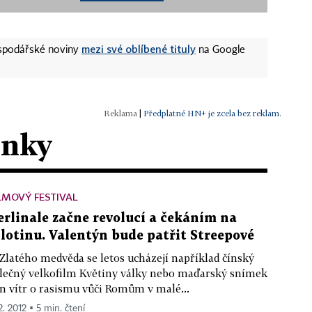
mezi své oblíbené tituly
ospodářské noviny
na Google
|
Předplatné HN+ je zcela bez reklam.
ánky
LMOVÝ FESTIVAL
erlinale začne revolucí a čekáním na
ilotinu. Valentýn bude patřit Streepové
Zlatého medvěda se letos ucházejí například čínský
lečný velkofilm Květiny války nebo maďarský snímek
n vítr o rasismu vůči Romům v malé...
2. 2012 ▪ 5 min. čtení