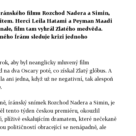
íránského filmu Rozchod Nadera a Simin,
ritem. Herci Leila Hatami a Peyman Maadi
inale, film tam vyhrál Zlatého medvěda.
ného Íránu sleduje krizi jednoho
rok, aby byl neanglicky mluvený film
na dva Oscary poté, co získal Zlatý glóbus. A
la ani jedna, když už ne negativní, tak alespoň
.
líně, íránský snímek Rozchod Nadera a Simin, je
ěl tento týden českou premiéru, okouzlil
é, plíživě eskalujícím dramatem, které nečekaně
kou političností obracející se nenápadně, ale