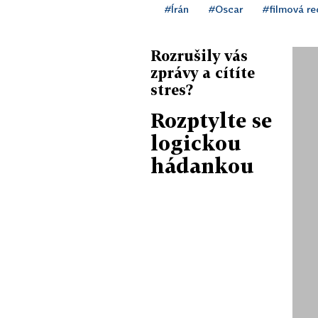
#Írán
#Oscar
#filmová r
Rozrušily vás
zprávy a cítíte
stres?
Rozptylte se
logickou
hádankou