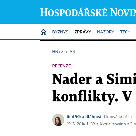
ZPRÁVY
HOME
BYZNYS
NÁZORY
TECH
HN.cz
›
Art
RECENZE
Nader a Simi
konflikty. 
Jindřiška Bláhová
filmová kritička
19. 5. 2014 11:39 ▪ Aktualizováno ▪ 3 m