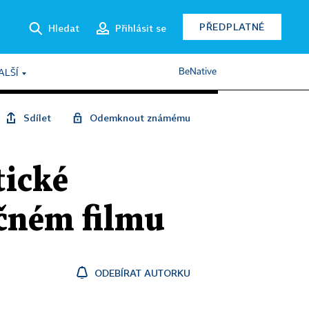
PŘEDPLATNÉ
Hledat
Přihlásit se
BeNative
ALŠÍ
Sdílet
Odemknout známému
tické
ečném filmu
ODEBÍRAT AUTORKU