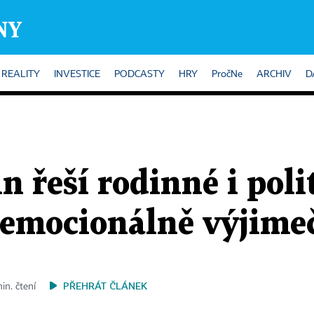
REALITY
INVESTICE
PODCASTY
HRY
PročNe
ARCHIV
D
n řeší rodinné i poli
V emocionálně výjim
PŘEHRÁT ČLÁNEK
in. čtení