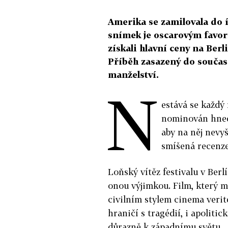
Amerika se zamilovala do 
snímek je oscarovým favo
získali hlavní ceny na Berl
Příběh zasazený do součas
manželství.
N
estává se každý 
nominován hned 
aby na něj nevyš
smíšená recenze
Loňský vítěz festivalu v Ber
onou výjimkou. Film, který m
civilním stylem cinema verit
hraničí s tragédií, i apolitic
důrazně k západnímu světu.