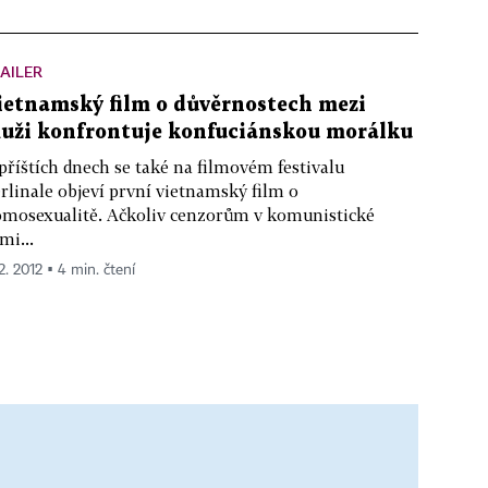
AILER
ietnamský film o důvěrnostech mezi
uži konfrontuje konfuciánskou morálku
příštích dnech se také na filmovém festivalu
rlinale objeví první vietnamský film o
mosexualitě. Ačkoliv cenzorům v komunistické
mi...
2. 2012 ▪ 4 min. čtení