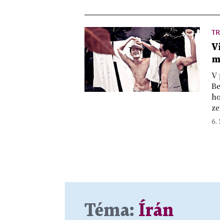
TR
V
m
V 
Be
ho
ze
6. 
Téma:
Írán