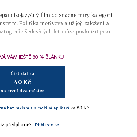
epší cizojazyčný film do značné míry kategorií
stvím. Politika motivovala už její založení a
atografie šedesátých let může posloužit jako
VÁ VÁM JEŠTĚ 80 % ČLÁNKU
Číst dál za
40 Kč
na první dva měsíce
za 80 Kč.
tné bez reklam a s mobilní aplikací
iž předplatné?
Přihlaste se