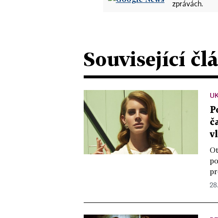
zprávách.
Související čl
UK
P
č
v
Ot
po
pr
28.