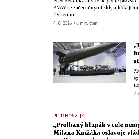
Před několika dny se do jedné pražské
BMW se začerněnými skly a blikající
červenou...
4. 8. 2026 ▪ 6 min. čtení
„
b
s
Zv
sp
ně
7.
PETR HONZEJK
„Prolhaný hlupák v čele nemy
Milana Knížáka oslavuje vlá