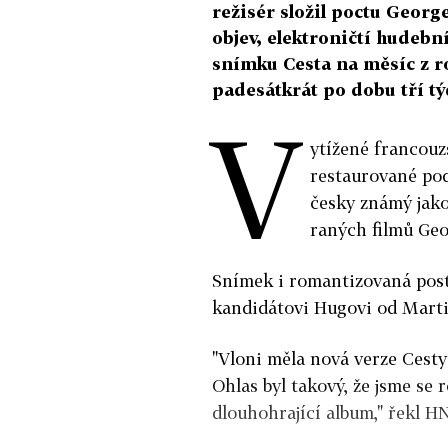
režisér složil poctu Georg
objev, elektroničtí hudebn
snímku Cesta na měsíc z ro
padesátkrát po dobu tří tý
V
ytížené francouz
restaurované pod
česky známý jako
raných filmů Geo
Snímek i romantizovaná posta
kandidátovi Hugovi od Marti
"Vloni měla nová verze Cest
Ohlas byl takový, že jsme se
dlouhohrající album," řekl H