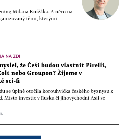
ppening Milana Knížáka. A něco na
rganizovaný těmi, kterými
A NA ZDI
yslel, že Češi budou vlastnit Pirelli,
Colt nebo Groupon? Žijeme v
é sci-fi
du se úplně otočila korouhvička českého byznysu z
. Místo investic v Rusku či jihovýchodní Asii se
n.