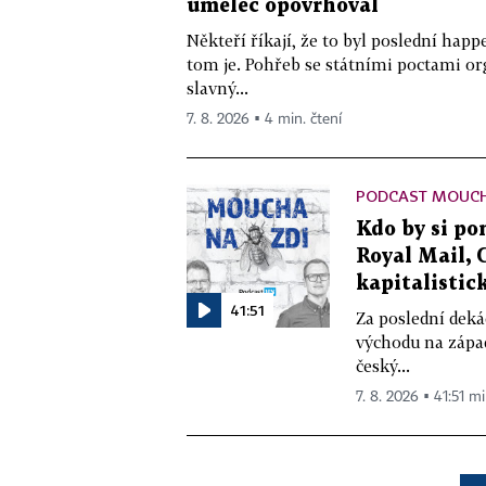
umělec opovrhoval
Někteří říkají, že to byl poslední ha
tom je. Pohřeb se státními poctami o
slavný...
7. 8. 2026 ▪ 4 min. čtení
PODCAST MOUCH
Kdo by si pom
Royal Mail, 
kapitalistick
41:51
Za poslední deká
východu na západ
český...
7. 8. 2026 ▪ 41:51 mi