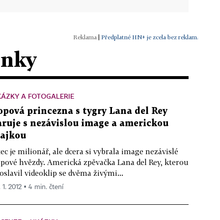
|
Předplatné HN+ je zcela bez reklam.
ánky
ÁZKY A FOTOGALERIE
opová princezna s tygry Lana del Rey
aruje s nezávislou image a americkou
lajkou
ec je milionář, ale dcera si vybrala image nezávislé
pové hvězdy. Americká zpěvačka Lana del Rey, kterou
oslavil videoklip se dvěma živými...
 1. 2012 ▪ 4 min. čtení