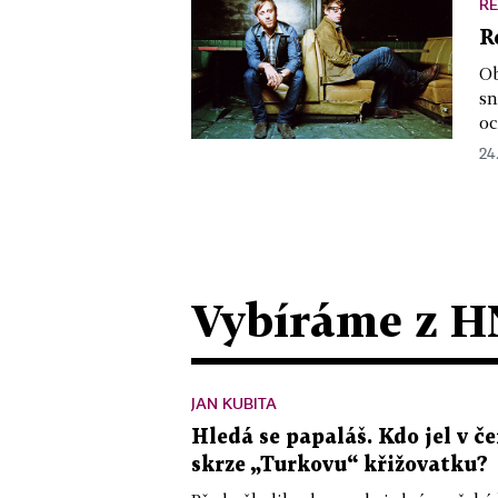
RE
R
Ob
sn
oc
24.
Vybíráme z H
JAN KUBITA
Hledá se papaláš. Kdo jel v
skrze „Turkovu“ křižovatku?