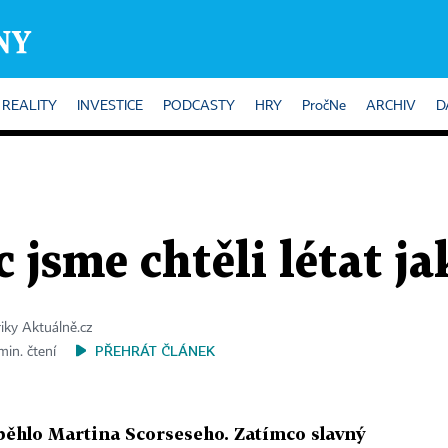
REALITY
INVESTICE
PODCASTY
HRY
PročNe
ARCHIV
D
 jsme chtěli létat ja
riky Aktuálně.cz
PŘEHRÁT ČLÁNEK
min. čtení
ěhlo Martina Scorseseho. Zatímco slavný