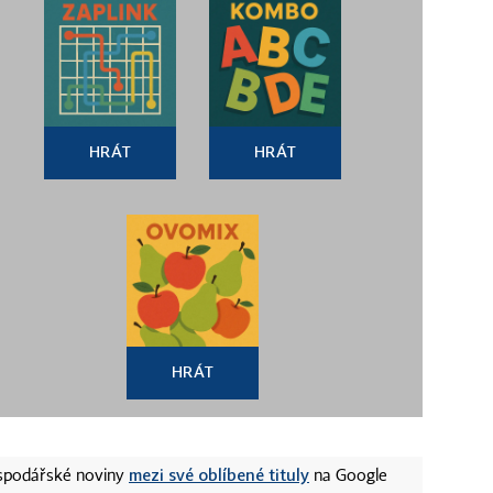
HRÁT
HRÁT
HRÁT
mezi své oblíbené tituly
ospodářské noviny
na Google