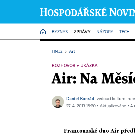
ZPRÁVY
HOME
BYZNYS
NÁZORY
TECH
HN.cz
›
Art
ROZHOVOR + UKÁZKA
Air: Na Měsíc
Daniel Konrád
vedoucí kulturní rub
27. 4. 2013 18:20 ▪ Aktualizováno ▪ 4 
Francouzské duo Air předb