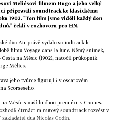
esovi Meliésovi filmem Hugo a jeho velký
íci připravili soundtrack ke klasickému
ku 1902. "Ten film jsme viděli každý den
dnů," řekli v rozhovoru pro HN.
ské duo Air právě vydalo soundtrack k
obě filmu Voyage dans la lune. Němý snímek,
 Cesta na Měsíc (1902), natočil průkopník
rge Mélies.
va jeho tvůrce figurují i v oscarovém
na Scorseseho.
y na Měsíc s naší hudbou premiéru v Cannes.
 rozhodli čtrnáctiminutový soundtrack rozvést v
N zakladatel dua Nicolas Godin.