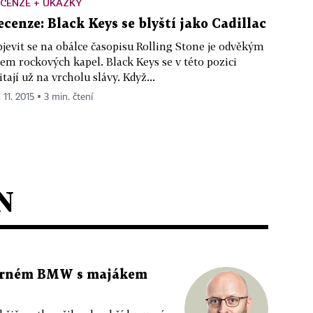
CENZE + UKÁZKY
ecenze: Black Keys se blyští jako Cadillac
jevit se na obálce časopisu Rolling Stone je odvěkým
em rockových kapel. Black Keys se v této pozici
itají už na vrcholu slávy. Když...
 11. 2015 ▪ 3 min. čtení
N
 černém BMW s majákem