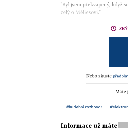
"Byl jsem překvapený, když se 
celý o Méliesovi."
ZBÝ
Nebo zkuste
předpla
Máte j
#hudební rozhovor
#elektro
Informace už máte