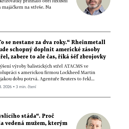
 křižovatky přihnalo obří luxusní
m majáčkem na střeše. Na
To se nestane za dva roky.“ Rheinmetall
ude schopný doplnit americké zásoby
třel, zabere to ale čas, říká šéf zbrojovky
ýšení výroby balistických střel ATACMS ve
olupráci s americkou firmou Lockheed Martin
jakou dobu potrvá. Agentuře Reuters to řekl...
 8. 2026 ▪ 3 min. čtení
slícího stáda“. Proč
da vedená mužem, kterým