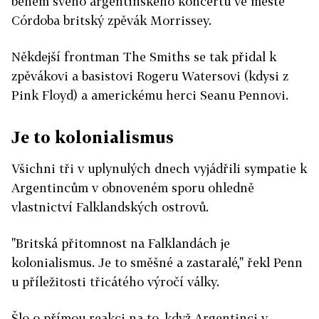
během svého argentinského koncertu ve městě
Córdoba britský zpěvák Morrissey.
Někdejší frontman The Smiths se tak přidal k
zpěvákovi a basistovi Rogeru Watersovi (kdysi z
Pink Floyd) a americkému herci Seanu Pennovi.
Je to kolonialismus
Všichni tři v uplynulých dnech vyjádřili sympatie k
Argentincům v obnoveném sporu ohledně
vlastnictví Falklandských ostrovů.
"Britská přitomnost na Falklandách je
kolonialismus. Je to směšné a zastaralé," řekl Penn
u příležitosti třicátého výročí války.
Šlo o přímou reakci na to, když Argentinci v