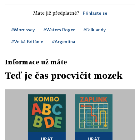
Máte již předplatné?
Přihlaste se
#Morrissey
#Waters Roger
#Falklandy
#Velká Británie
#Argentina
Informace už máte
Teď je čas procvičit mozek
HRÁT
HRÁT