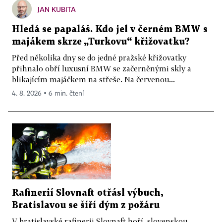
JAN KUBITA
Hledá se papaláš. Kdo jel v černém BMW s
majákem skrze „Turkovu“ křižovatku?
Před několika dny se do jedné pražské křižovatky
přihnalo obří luxusní BMW se začerněnými skly a
blikajícím majáčkem na střeše. Na červenou...
4. 8. 2026 ▪ 6 min. čtení
Rafinerií Slovnaft otřásl výbuch,
Bratislavou se šíří dým z požáru
V bratislavské rafinerii Slovnaft hoří, slovenskou