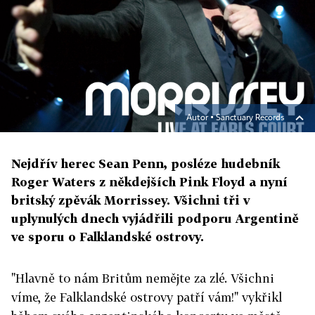
Autor ▪
Sanctuary Records
Nejdřív herec Sean Penn, posléze hudebník
Roger Waters z někdejších Pink Floyd a nyní
britský zpěvák Morrissey. Všichni tři v
uplynulých dnech vyjádřili podporu Argentině
ve sporu o Falklandské ostrovy.
"Hlavně to nám Britům nemějte za zlé. Všichni
víme, že Falklandské ostrovy patří vám!" vykřikl