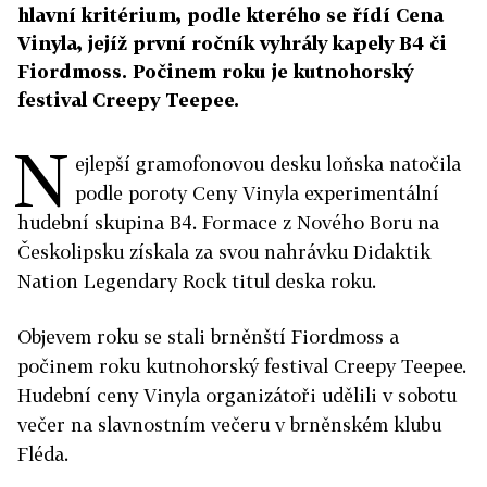
hlavní kritérium, podle kterého se řídí Cena
Vinyla, jejíž první ročník vyhrály kapely B4 či
Fiordmoss. Počinem roku je kutnohorský
festival Creepy Teepee.
N
ejlepší gramofonovou desku loňska natočila
podle poroty Ceny Vinyla experimentální
hudební skupina B4. Formace z Nového Boru na
Českolipsku získala za svou nahrávku Didaktik
Nation Legendary Rock titul deska roku.
Objevem roku se stali brněnští Fiordmoss a
počinem roku kutnohorský festival Creepy Teepee.
Hudební ceny Vinyla organizátoři udělili v sobotu
večer na slavnostním večeru v brněnském klubu
Fléda.