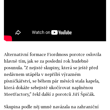
Alternativní formace Fiordmoss porotce oslovila
hlavně tím, jak se za poslední rok hudebně
posunula. "Z nejisté skupiny, která se ještě před
nedávnem utápěla v nepříliš výrazném
písničkářství, se během pár měsíců stala kapela,
která dokáže sebejistě ukočírovat naplněnou
MeetFactory," řekl další z porotců Jiří Špičák.
Skupina podle něj umně navázala na zahraniční