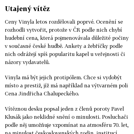
Utajený vítěz
Ceny Vinyla letos rozdělovali poprvé. Ocenění se
rozhodli vytvořit, protože v ČR podle nich chybí
hudební cena, která pojmenovávala důležité počiny
v současné české hudbě. Ankety a žebříčky podle
nich odrážejí spíš popularitu kapel u veřejnosti či
názory vydavatelů.
Vinyla má být jejich protipólem. Chce si vydobýt
místo a prestiž, jíž má například na výtvarném poli
Cena Jindřicha Chalupeckého.
Vítěznou desku popsal jeden z členů poroty Pavel
Klusák jako neklidné snění o minulosti. Posluchači
podle něj umožňuje vzpomínat na atmosféru 70. let,
na minulost československých rodin, institucí,