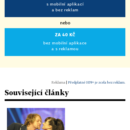
s mobilní aplikací
a bez reklam
nebo
ZA 40 KČ
bez mobilní aplikace
a s reklamou
|
Předplatné HN+ je zcela bez reklam.
Související články