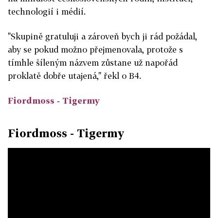
technologií i médií.
"Skupině gratuluji a zároveň bych ji rád požádal,
aby se pokud možno přejmenovala, protože s
tímhle šíleným názvem zůstane už napořád
proklatě dobře utajená," řekl o B4.
Fiordmoss - Tigermy
Fiordmoss - Tigermy