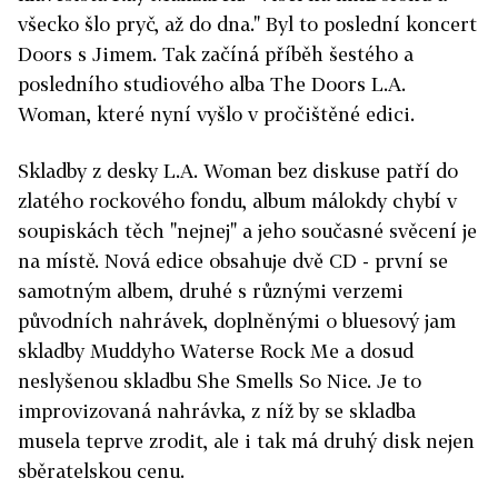
všecko šlo pryč, až do dna." Byl to poslední koncert
Doors s Jimem. Tak začíná příběh šestého a
posledního studiového alba The Doors L.A.
Woman, které nyní vyšlo v pročištěné edici.
Skladby z desky L.A. Woman bez diskuse patří do
zlatého rockového fondu, album málokdy chybí v
soupiskách těch "nejnej" a jeho současné svěcení je
na místě. Nová edice obsahuje dvě CD - první se
samotným albem, druhé s různými verzemi
původních nahrávek, doplněnými o bluesový jam
skladby Muddyho Waterse Rock Me a dosud
neslyšenou skladbu She Smells So Nice. Je to
improvizovaná nahrávka, z níž by se skladba
musela teprve zrodit, ale i tak má druhý disk nejen
sběratelskou cenu.