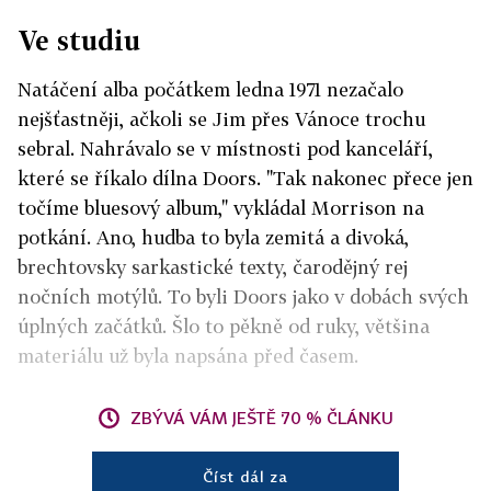
Ve studiu
Natáčení alba počátkem ledna 1971 nezačalo
nejšťastněji, ačkoli se Jim přes Vánoce trochu
sebral. Nahrávalo se v místnosti pod kanceláří,
které se říkalo dílna Doors. "Tak nakonec přece jen
točíme bluesový album," vykládal Morrison na
potkání. Ano, hudba to byla zemitá a divoká,
brechtovsky sarkastické texty, čarodějný rej
nočních motýlů. To byli Doors jako v dobách svých
úplných začátků. Šlo to pěkně od ruky, většina
materiálu už byla napsána před časem.
ZBÝVÁ VÁM JEŠTĚ 70 % ČLÁNKU
Číst dál za