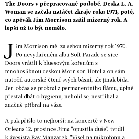
The Doors v přepracované podobě. Deska L. A.
Woman se začala natáčet zkraje roku 1971, poté,
co zpěvák Jim Morrison zažil mizerný rok. A
lepší už to být nemělo.
J
im Morrison měl za sebou mizerný rok 1970.
Po nevydařeném albu Soft Parade se sice
Doors vrátili k bluesovým kořenům s
mnohoslibnou deskou Morrison Hotel a on sám
natočil autorské čtení svých básní, ale jinak bída.
Jen občas se probral z permanentního flámu, úplně
přestal dbát o hygienu, neholil se, nestříhal a
značně přibral na váze.
A pak přišlo to nejhorší: na koncertě v New
Orleans 12. prosince Jima "opustila duše", tvrdil
klávesista Ray Manzarek. "Visel na mikrofonu a