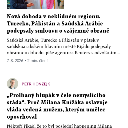
Nová dohoda v neklidném regionu.
Turecko, Pákistán a Saúdská Arábie
podepsaly smlouvu o vzájemné obraně
Saúdská Arábie, Turecko a Pákistán v pátek v
saúdskoarabském hlavním městě Rijádu podepsaly
obrannou dohodu, píše agentura Reuters s odvoláním...
7. 8. 2026 ▪ 2 min. čtení
PETR HONZEJK
„Prolhaný hlupák v čele nemyslícího
stáda“. Proč Milana Knížáka oslavuje
vláda vedená mužem, kterým umělec
opovrhoval
Někteří říkají, že to byl poslední happening Milana