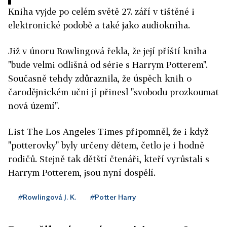
Kniha vyjde po celém světě 27. září v tištěné i
elektronické podobě a také jako audiokniha.
Již v únoru Rowlingová řekla, že její příští kniha
"bude velmi odlišná od série s Harrym Potterem".
Současně tehdy zdůraznila, že úspěch knih o
čarodějnickém učni jí přinesl "svobodu prozkoumat
nová území".
List The Los Angeles Times připomněl, že i když
"potterovky" byly určeny dětem, četlo je i hodně
rodičů. Stejně tak dětští čtenáři, kteří vyrůstali s
Harrym Potterem, jsou nyní dospělí.
#Rowlingová J. K.
#Potter Harry