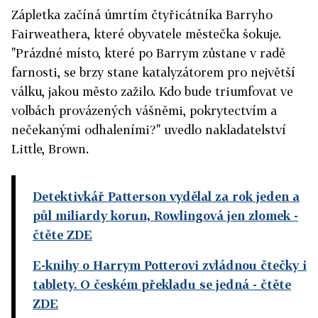
Zápletka začíná úmrtím čtyřicátníka Barryho
Fairweathera, které obyvatele městečka šokuje.
"Prázdné místo, které po Barrym zůstane v radě
farnosti, se brzy stane katalyzátorem pro největší
válku, jakou město zažilo. Kdo bude triumfovat ve
volbách provázených vášněmi, pokrytectvím a
nečekanými odhaleními?" uvedlo nakladatelství
Little, Brown.
Detektivkář Patterson vydělal za rok jeden a
půl miliardy korun, Rowlingová jen zlomek
-
čtěte ZDE
E-knihy o Harrym Potterovi zvládnou čtečky i
tablety. O českém překladu se jedná
- čtěte
ZDE