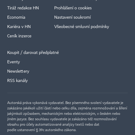
Tiráž redakce HN
Prohlášení o cookies
Economia
Nastavení soukromí
Kariéra v HN
Všeobecné smluvní podmínky
Ceník inzerce
Koupit / darovat předplatné
Eventy
×
Newslettery
RSS kanály
Autorská práva vykonává vydavatel. Bez písemného svolení vydavatele je
zakázáno jakékoli užití částí nebo celku díla, zejména rozmnožování a šíření
jakýmkoli způsobem, mechanickým nebo elektronickým, v českém nebo
jiném jazyce. Bez souhlasu vydavatele je zakázáno též rozmnožování
obsahu pro účely automatizované analýzy textů nebo dat
podle ustanovení § 39c autorského zákona.