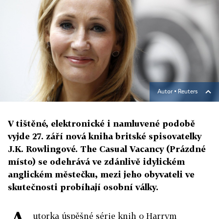
Autor ▪
Reuters
V tištěné, elektronické i namluvené podobě
vyjde 27. září nová kniha britské spisovatelky
J.K. Rowlingové. The Casual Vacancy (Prázdné
místo) se odehrává ve zdánlivě idylickém
anglickém městečku, mezi jeho obyvateli ve
skutečnosti probíhají osobní války.
utorka úspěšné série knih o Harrym