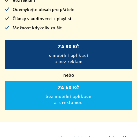
Bez reklam
Odemykejte obsah pro přátele
Články v audioverzi + playlist
Možnost kdykoliv zrušit
ZA 80 KČ
s mobilní aplikací
a bez reklam
nebo
ZA 40 KČ
bez mobilní aplikace
a s reklamou