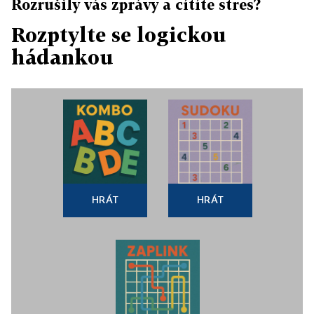
Rozrušily vás zprávy a cítíte stres?
Rozptylte se logickou
hádankou
HRÁT
HRÁT