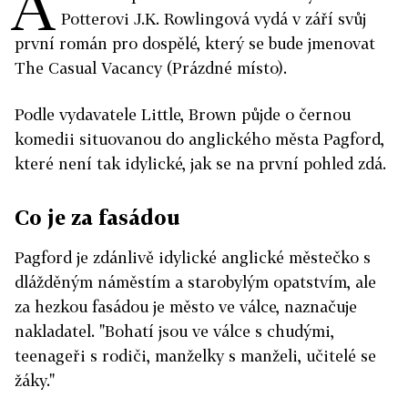
A
Potterovi J.K. Rowlingová vydá v září svůj
první román pro dospělé, který se bude jmenovat
The Casual Vacancy (Prázdné místo).
Podle vydavatele Little, Brown půjde o černou
komedii situovanou do anglického města Pagford,
které není tak idylické, jak se na první pohled zdá.
Co je za fasádou
Pagford je zdánlivě idylické anglické městečko s
dlážděným náměstím a starobylým opatstvím, ale
za hezkou fasádou je město ve válce, naznačuje
nakladatel. "Bohatí jsou ve válce s chudými,
teenageři s rodiči, manželky s manželi, učitelé se
žáky."