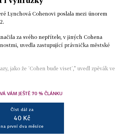
a i výhružky
teré Lynchová Cohenovi poslala mezi únorem
2.
načila za svého nepřítele, v jiných Cohena
nnostmi, uvedla zastupující právnička městské
azy, jako že ´Cohen bude viset´," uvedl zpěvák ve
VÁ VÁM JEŠTĚ 70 % ČLÁNKU
Číst dál za
40 Kč
na první dva měsíce