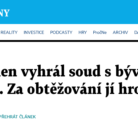
REALITY
INVESTICE
PODCASTY
HRY
PročNe
ARCHIV
D
en vyhrál soud s bý
Za obtěžování jí hro
PŘEHRÁT ČLÁNEK