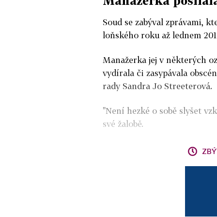
Manažerka posílal
Soud se zabýval zprávami, k
loňského roku až lednem 201
Manažerka jej v některých oz
vydírala či zasypávala obscé
rady Sandra Jo Streeterová.
"Není hezké o sobě slyšet vzk
své žalobě.
ZBÝ