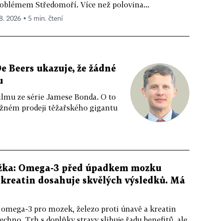
oblémem Středomoří. Více než polovina...
 8. 2026 ▪ 5 min. čtení
e Beers ukazuje, že žádné
u
ilmu ze série Jamese Bonda. O to
ožném prodeji těžařského gigantu
žka: Omega-3 před úpadkem mozku
kreatin dosahuje skvělých výsledků. Má
 omega-3 pro mozek, železo proti únavě a kreatin
echno. Trh s doplňky stravy slibuje řadu benefitů, ale