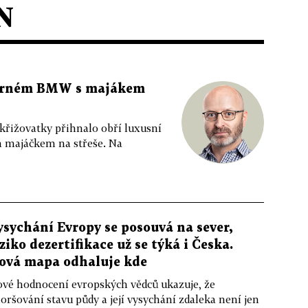
N
 černém BMW s majákem
 křižovatky přihnalo obří luxusní
m majáčkem na střeše. Na
ysychání Evropy se posouvá na sever,
iziko dezertifikace už se týká i Česka.
ová mapa odhaluje kde
vé hodnocení evropských vědců ukazuje, že
oršování stavu půdy a její vysychání zdaleka není jen