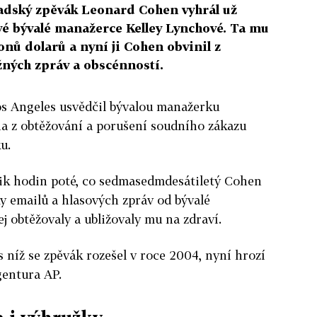
dský zpěvák Leonard Cohen vyhrál už
vé bývalé manažerce Kelley Lynchové. Ta mu
onů dolarů a nyní ji Cohen obvinil z
žných zpráv a obscénností.
os Angeles usvědčil bývalou manažerku
 z obtěžování a porušení soudního zákazu
u.
lik hodin poté, co sedmasedmdesátiletý Cohen
y emailů a hlasových zpráv od bývalé
j obtěžovaly a ubližovaly mu na zdraví.
s níž se zpěvák rozešel v roce 2004, nyní hrozí
agentura AP.