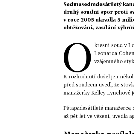
Sedmasedmdesátiletý kana
druhý soudní spor proti s
v roce 2005 ukradla 5 mili
obtěžování, zasílání výhrů
O
kresní soud v L
Leonarda Cohena
vzájemného styk
K rozhodnutí došel jen něko
před soudcem uvedl, že stovk
manažerky Kelley Lynchové je
Pětapadesátileté manažerce, 
až pět let ve vězení, uvedla 