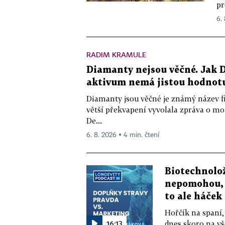
pr
6.
RADIM KRAMULE
Diamanty nejsou věčné. Jak D
aktivum nemá jistou hodnot
Diamanty jsou věčné je známý název f
větší překvapení vyvolala zpráva o m
De...
6. 8. 2026 ▪ 4 min. čtení
Biotechnolo
nepomohou, 
to ale háček
Hořčík na spaní,
16:13
dnes skoro na vš