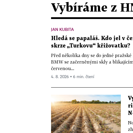
Vybíráme z H
JAN KUBITA
Hledá se papaláš. Kdo jel v
skrze „Turkovu“ křižovatku?
Před několika dny se do jedné pražské
BMW se začerněnými skly a blikající
červenou...
4. 8. 2026 ▪ 6 min. čtení
V
r
N
No
zh