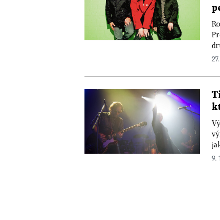
p
Ro
Pr
dr
27.
T
k
Vý
vý
ja
9. 