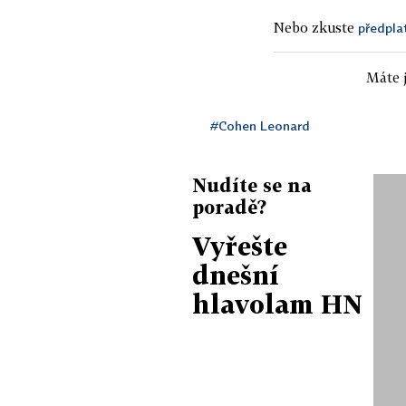
Nebo zkuste
předpla
Máte j
#Cohen Leonard
Nudíte se na
poradě?
Vyřešte
dnešní
hlavolam HN