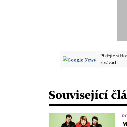
Přidejte si H
zprávách.
Související čl
R
M