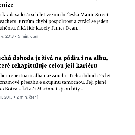
eníze
ck z devadesátých let vezou do Česka Manic Street
eachers. Britům chybí pospolitost a ztrácí se jeden
uhému, říká lídr kapely James Dean...
 4. 2013 ▪ 6 min. čtení
ichá dohoda je živá na pódiu i na albu,
teré rekapituluje celou její kariéru
běr repertoáru alba nazvaného Tichá dohoda 25 let
znamově přesahuje skupinu samotnou. Její písně
ko Kotva a kříž či Marioneta jsou hity...
11. 2015 ▪ 2 min. čtení