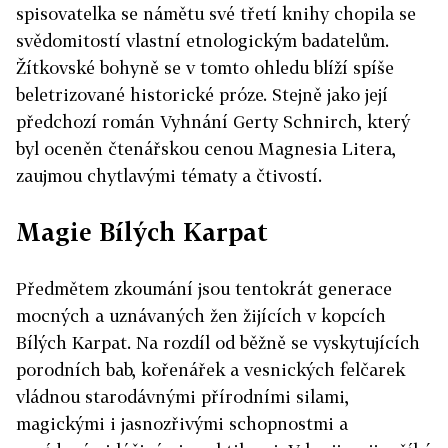
spisovatelka se námětu své třetí knihy chopila se
svědomitostí vlastní etnologickým badatelům.
Žítkovské bohyně se v tomto ohledu blíží spíše
beletrizované historické próze. Stejně jako její
předchozí román Vyhnání Gerty Schnirch, který
byl oceněn čtenářskou cenou Magnesia Litera,
zaujmou chytlavými tématy a čtivostí.
Magie Bílých Karpat
Předmětem zkoumání jsou tentokrát generace
mocných a uznávaných žen žijících v kopcích
Bílých Karpat. Na rozdíl od běžně se vyskytujících
porodních bab, kořenářek a vesnických felčarek
vládnou starodávnými přírodními silami,
magickými i jasnozřivými schopnostmi a