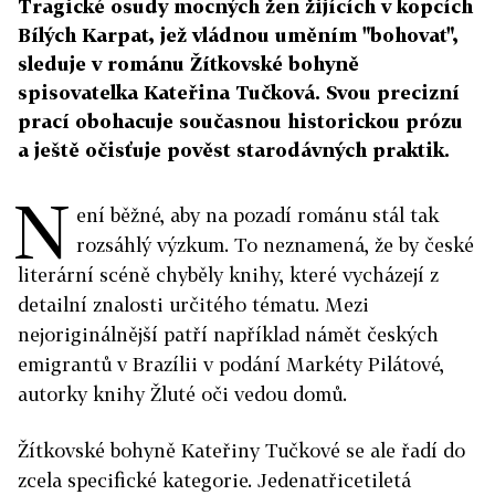
Tragické osudy mocných žen žijících v kopcích
Bílých Karpat, jež vládnou uměním "bohovat",
sleduje v románu Žítkovské bohyně
spisovatelka Kateřina Tučková. Svou precizní
prací obohacuje současnou historickou prózu
a ještě očisťuje pověst starodávných praktik.
N
ení běžné, aby na pozadí románu stál tak
rozsáhlý výzkum. To neznamená, že by české
literární scéně chyběly knihy, které vycházejí z
detailní znalosti určitého tématu. Mezi
nejoriginálnější patří například námět českých
emigrantů v Brazílii v podání Markéty Pilátové,
autorky knihy Žluté oči vedou domů.
Žítkovské bohyně Kateřiny Tučkové se ale řadí do
zcela specifické kategorie. Jedenatřicetiletá