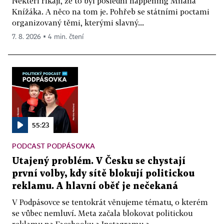
Někteří říkají, že to byl poslední happening Milana
Knížáka. A něco na tom je. Pohřeb se státními poctami
organizovaný těmi, kterými slavný...
7. 8. 2026 ▪ 4 min. čtení
55:23
PODCAST PODPÁSOVKA
Utajený problém. V Česku se chystají
první volby, kdy sítě blokují politickou
reklamu. A hlavní oběť je nečekaná
V Podpásovce se tentokrát věnujeme tématu, o kterém
se vůbec nemluví. Meta začala blokovat politickou
reklamu na Facebooku a Instagramu a...