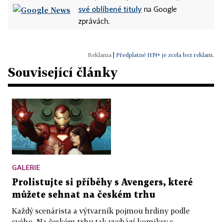
své oblíbené tituly
na Google
zprávách.
|
Předplatné HN+ je zcela bez reklam.
Související články
GALERIE
Prolistujte si příběhy s Avengers, které
můžete sehnat na českém trhu
Každý scenárista a výtvarník pojmou hrdiny podle
svého. Na českém trhu tak vychází komiksy s