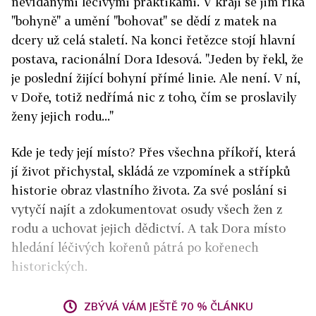
nevídanými léčivými praktikami. V kraji se jim říká
"bohyně" a umění "bohovat" se dědí z matek na
dcery už celá staletí. Na konci řetězce stojí hlavní
postava, racionální Dora Idesová. "Jeden by řekl, že
je poslední žijící bohyní přímé linie. Ale není. V ní,
v Doře, totiž nedřímá nic z toho, čím se proslavily
ženy jejich rodu..."
Kde je tedy její místo? Přes všechna příkoří, která
jí život přichystal, skládá ze vzpomínek a střípků
historie obraz vlastního života. Za své poslání si
vytyčí najít a zdokumentovat osudy všech žen z
rodu a uchovat jejich dědictví. A tak Dora místo
hledání léčivých kořenů pátrá po kořenech
historických.
ZBÝVÁ VÁM JEŠTĚ 70 % ČLÁNKU