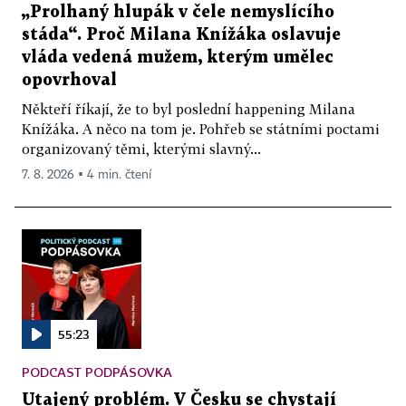
„Prolhaný hlupák v čele nemyslícího
stáda“. Proč Milana Knížáka oslavuje
vláda vedená mužem, kterým umělec
opovrhoval
Někteří říkají, že to byl poslední happening Milana
Knížáka. A něco na tom je. Pohřeb se státními poctami
organizovaný těmi, kterými slavný...
7. 8. 2026 ▪ 4 min. čtení
55:23
PODCAST PODPÁSOVKA
Utajený problém. V Česku se chystají