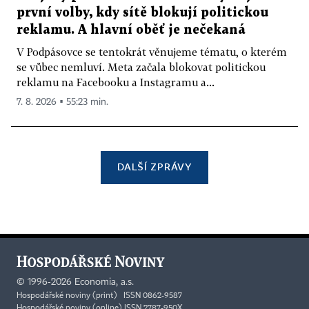
první volby, kdy sítě blokují politickou
reklamu. A hlavní oběť je nečekaná
V Podpásovce se tentokrát věnujeme tématu, o kterém
se vůbec nemluví. Meta začala blokovat politickou
reklamu na Facebooku a Instagramu a...
7. 8. 2026 ▪ 55:23 min.
DALŠÍ ZPRÁVY
©
1996-2026
Economia, a.s.
Hospodářské noviny (print) ISSN 0862-9587
Hospodářské noviny (online) ISSN 2787-950X