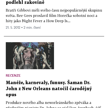
podlehl rakovině
Bratři Gibbovi měli svého času nejpopulárnější skupinu
světa. Bee Gees proslavil film Horečka sobotní noci a
hity jako Night Fever a How Deep Is...
21. 5. 2012 ▪ 2 min. čtení
RECENZE
Manéže, karnevaly, funusy. Šaman Dr.
John z New Orleans natočil čarodějný
opus
Produkce nového alba neworleánského zpěváka a
především pianisty Dr. Johna se ujal Dan Auerbach, šéf