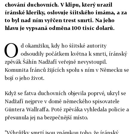
chování duchovních. V klipu, který urazil
íránské kleriky, oslovuje šíitského imáma, a za
to byl nad ním vyřčen trest smrti. Na jeho
hlavu je vypsaná odměna 100 tisíc dolarů.
O
d okamžiku, kdy ho šíitské autority
odsoudily počátkem května k smrti, íránský
zpěvák Šáhín Nadžafí veřejně nevystoupil.
Komunita Íránců žijících spolu s ním v Německu se
bojí o jeho život.
Když se fatva duchovních objevila poprvé, ukryl se
Nadžafí nejprve v domě německého spisovatele
Güntera Wallraffa. Poté zpěváka vyhledala policie a
přesunula jej na bezpečnější místo.
"Výhrůžky smrtí jsou známkou toho, že íránský