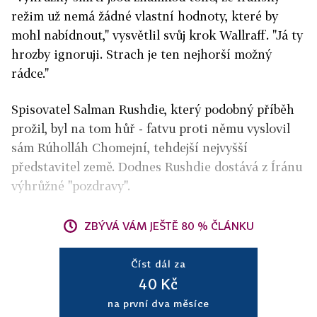
režim už nemá žádné vlastní hodnoty, které by
mohl nabídnout," vysvětlil svůj krok Wallraff. "Já ty
hrozby ignoruji. Strach je ten nejhorší možný
rádce."
Spisovatel Salman Rushdie, který podobný příběh
prožil, byl na tom hůř - fatvu proti němu vyslovil
sám Rúholláh Chomejní, tehdejší nejvyšší
představitel země. Dodnes Rushdie dostává z Íránu
výhrůžné "pozdravy".
ZBÝVÁ VÁM JEŠTĚ 80 % ČLÁNKU
Číst dál za
40 Kč
na první dva měsíce