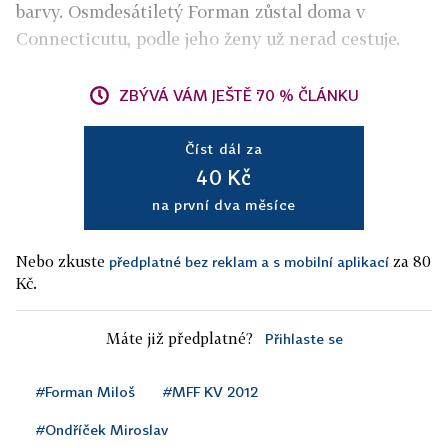
barvy. Osmdesátiletý Forman zůstal doma v
Connecticutu, podle jeho ženy už nerad cestuje.
ZBÝVÁ VÁM JEŠTĚ 70 % ČLÁNKU
Číst dál za
40 Kč
na první dva měsíce
Nebo zkuste
za 80
předplatné bez reklam a s mobilní aplikací
Kč.
Máte již předplatné?
Přihlaste se
#Forman Miloš
#MFF KV 2012
#Ondříček Miroslav