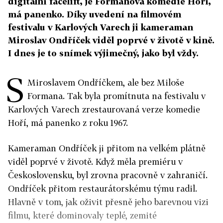
digitální facelift, je Formanova komedie Hoří,
má panenko. Díky uvedení na filmovém
festivalu v Karlových Varech ji kameraman
Miroslav Ondříček viděl poprvé v životě v kině.
I dnes je to snímek výjimečný, jako byl vždy.
S
Miroslavem Ondříčkem, ale bez Miloše
Formana. Tak byla promítnuta na festivalu v
Karlových Varech zrestaurovaná verze komedie
Hoří, má panenko z roku 1967.
Kameraman Ondříček ji přitom na velkém plátně
viděl poprvé v životě. Když měla premiéru v
Československu, byl zrovna pracovně v zahraničí.
Ondříček přitom restaurátorskému týmu radil.
Hlavně v tom, jak oživit přesně jeho barevnou vizi
filmu, které dominovaly teplé, zemité