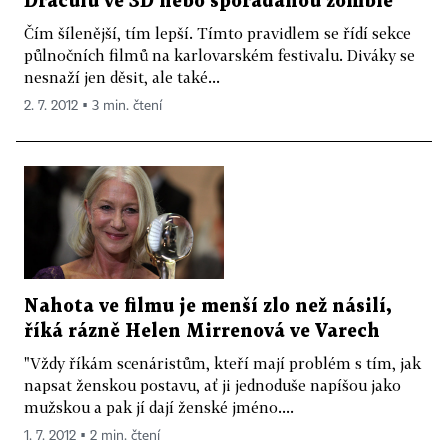
Draculu ve 3D nebo spořádanou zombie
Čím šílenější, tím lepší. Tímto pravidlem se řídí sekce
půlnočních filmů na karlovarském festivalu. Diváky se
nesnaží jen děsit, ale také...
2. 7. 2012 ▪ 3 min. čtení
Nahota ve filmu je menší zlo než násilí,
říká rázně Helen Mirrenová ve Varech
"Vždy říkám scenáristům, kteří mají problém s tím, jak
napsat ženskou postavu, ať ji jednoduše napíšou jako
mužskou a pak jí dají ženské jméno....
1. 7. 2012 ▪ 2 min. čtení