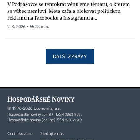
V Podpásovce se tentokrát věnujeme tématu, o kterém
se vůbec nemluví. Meta začala blokovat politickou
reklamu na Facebooku a Instagramu a...
7. 8. 2026 ▪ 55:23 min.
DALŠÍ ZPRÁVY
©
1996-2026
Economia, a.s.
Hospodářské noviny (print) ISSN 0862-9587
Hospodářské noviny (online) ISSN 2787-950X
Certifikováno
Sledujte nás