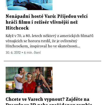
Nenápadní hosté Varů: Přijedou velcí
hráči filmu i režisér vlivnější než
Hitchcock
Když v 70. a 80. letech některý z amerických filmařů
věnujících se hororu tvrdil, že je ovlivněný
Hitchcockem, inspiroval ho ve skutečnosti...
30. 6. 2012 ▪ 6 min. čtení
Chcete ve Varech vypnout? Zajděte na