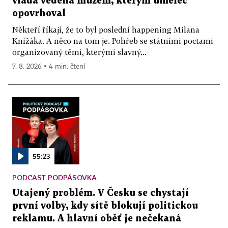
vláda vedená mužem, kterým umělec
opovrhoval
Někteří říkají, že to byl poslední happening Milana
Knížáka. A něco na tom je. Pohřeb se státními poctami
organizovaný těmi, kterými slavný...
7. 8. 2026 ▪ 4 min. čtení
55:23
PODCAST PODPÁSOVKA
Utajený problém. V Česku se chystají
první volby, kdy sítě blokují politickou
reklamu. A hlavní oběť je nečekaná