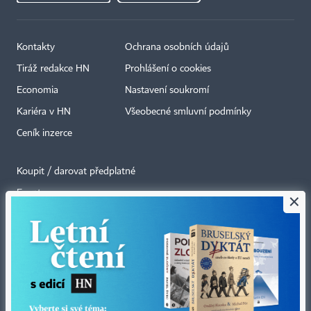
Kontakty
Ochrana osobních údajů
Tiráž redakce HN
Prohlášení o cookies
Economia
Nastavení soukromí
Kariéra v HN
Všeobecné smluvní podmínky
Ceník inzerce
Koupit / darovat předplatné
Eventy
×
Newslettery
RSS kanály
Autorská práva vykonává vydavatel. Bez písemného svolení vydavatele je
zakázáno jakékoli užití částí nebo celku díla, zejména rozmnožování a šíření