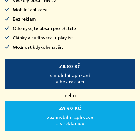
Veškerý obsah HN.cz
Mobilní aplikace
Bez reklam
Odemykejte obsah pro přátele
Články v audioverzi + playlist
Možnost kdykoliv zrušit
ZA 80 KČ
s mobilní aplikací
a bez reklam
nebo
ZA 40 KČ
bez mobilní aplikace
a s reklamou