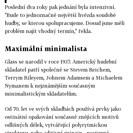
Poslední dva roky pak jednání byla intenzivní.
"Bude to jednoznačně největší hvězda soudobé
hudby, se kterou spolupracujeme. Dosud jsme měli
problém najít vhodný termín," řekla.
Maximální minimalista
Glass se narodil v roce 1937. Americký hudební
skladatel patří společně se Stevem Reichem,
Terrym Rileyem, Johnem Adamsem a Michaelem
Nymanem k nejznámějším současným
minimalistickým skladatelům.
Od 70. let ve svých skladbách používá prvky jako
ostinátní opakování současně znějících motivů
odlišných délek, vytvářející polyrytmickou
strukturu, nebo aditivní princip - postupné