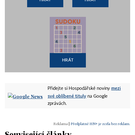
HRÁT
mezi
Přidejte si Hospodářské noviny
své oblíbené tituly
na Google
zprávách.
|
Předplatné HN+ je zcela bez reklam.
Související články