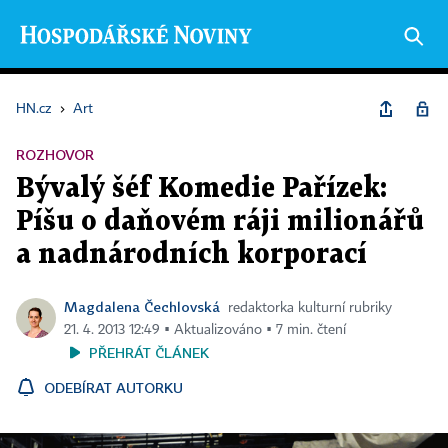
HN.cz
›
Art
ROZHOVOR
Bývalý šéf Komedie Pařízek:
Píšu o daňovém ráji milionářů
a nadnárodních korporací
Magdalena Čechlovská
redaktorka kulturní rubriky
21. 4. 2013 12:49 ▪ Aktualizováno ▪ 7 min. čtení
PŘEHRÁT ČLÁNEK
ODEBÍRAT AUTORKU