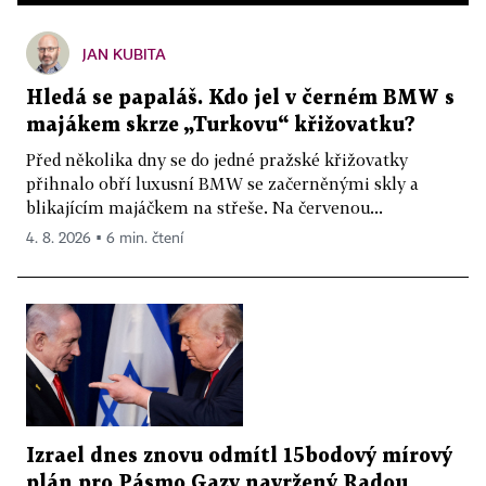
JAN KUBITA
Hledá se papaláš. Kdo jel v černém BMW s
majákem skrze „Turkovu“ křižovatku?
Před několika dny se do jedné pražské křižovatky
přihnalo obří luxusní BMW se začerněnými skly a
blikajícím majáčkem na střeše. Na červenou...
4. 8. 2026 ▪ 6 min. čtení
Izrael dnes znovu odmítl 15bodový mírový
plán pro Pásmo Gazy navržený Radou