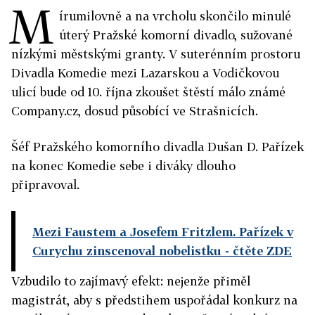
M
írumilovně a na vrcholu skončilo minulé
úterý Pražské komorní divadlo, sužované
nízkými městskými granty. V suterénním prostoru
Divadla Komedie mezi Lazarskou a Vodičkovou
ulicí bude od 10. října zkoušet štěstí málo známé
Company.cz, dosud působící ve Strašnicích.
Šéf Pražského komorního divadla Dušan D. Pařízek
na konec Komedie sebe i diváky dlouho
připravoval.
Mezi Faustem a Josefem Fritzlem. Pařízek v
Curychu zinscenoval nobelistku
- čtěte ZDE
Vzbudilo to zajímavý efekt: nejenže přiměl
magistrát, aby s předstihem uspořádal konkurz na