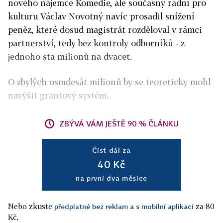
nového nájemce Komedie, ale současný radní pro
kulturu Václav Novotný navíc prosadil snížení
peněz, které dosud magistrát rozděloval v rámci
partnerství, tedy bez kontroly odborníků - z
jednoho sta milionů na dvacet.
O zbylých osmdesát milionů by se teoreticky mohl
navýšit grantový systém.
ZBÝVÁ VÁM JEŠTĚ 90 % ČLÁNKU
Číst dál za
40 Kč
na první dva měsíce
Nebo zkuste
za 80
předplatné bez reklam a s mobilní aplikací
Kč.