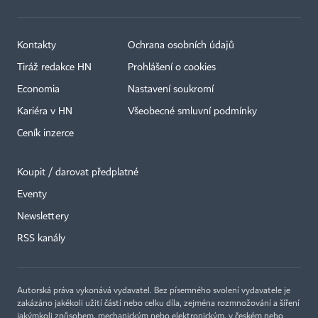
Kontakty
Ochrana osobních údajů
Tiráž redakce HN
Prohlášení o cookies
Economia
Nastavení soukromí
Kariéra v HN
Všeobecné smluvní podmínky
Ceník inzerce
Koupit / darovat předplatné
Eventy
Newslettery
×
RSS kanály
Autorská práva vykonává vydavatel. Bez písemného svolení vydavatele je
zakázáno jakékoli užití částí nebo celku díla, zejména rozmnožování a šíření
jakýmkoli způsobem, mechanickým nebo elektronickým, v českém nebo