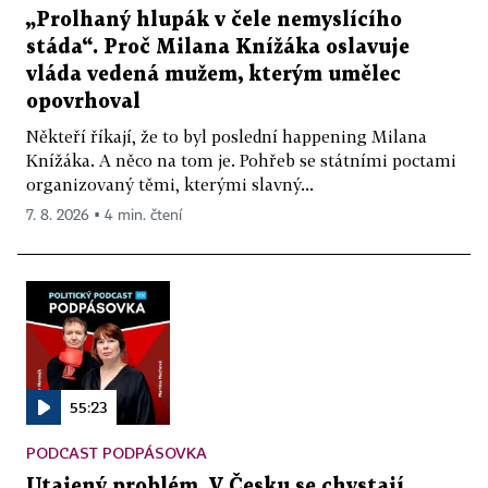
„Prolhaný hlupák v čele nemyslícího
stáda“. Proč Milana Knížáka oslavuje
vláda vedená mužem, kterým umělec
opovrhoval
Někteří říkají, že to byl poslední happening Milana
Knížáka. A něco na tom je. Pohřeb se státními poctami
organizovaný těmi, kterými slavný...
7. 8. 2026 ▪ 4 min. čtení
55:23
PODCAST PODPÁSOVKA
Utajený problém. V Česku se chystají