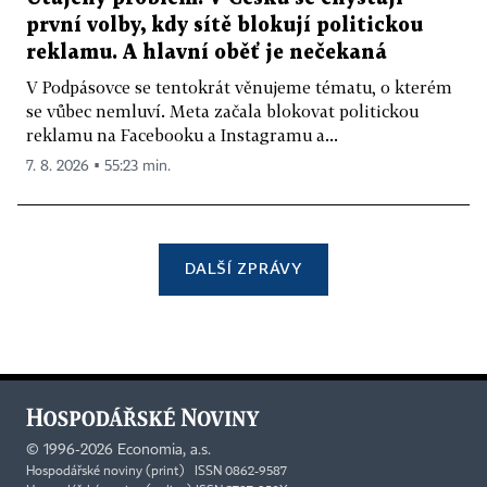
první volby, kdy sítě blokují politickou
reklamu. A hlavní oběť je nečekaná
V Podpásovce se tentokrát věnujeme tématu, o kterém
se vůbec nemluví. Meta začala blokovat politickou
reklamu na Facebooku a Instagramu a...
7. 8. 2026 ▪ 55:23 min.
DALŠÍ ZPRÁVY
©
1996-2026
Economia, a.s.
Hospodářské noviny (print) ISSN 0862-9587