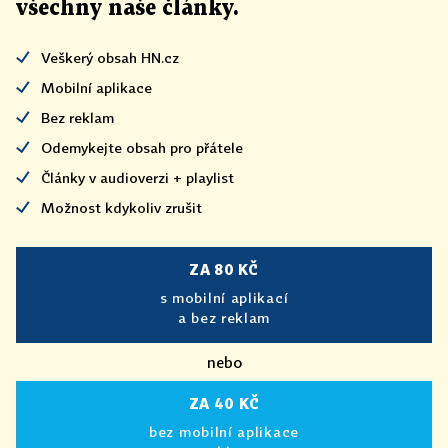
všechny naše články
.
Veškerý obsah HN.cz
Mobilní aplikace
Bez reklam
Odemykejte obsah pro přátele
Články v audioverzi + playlist
Možnost kdykoliv zrušit
ZA 80 KČ
s mobilní aplikací
a bez reklam
nebo
ZA 40 KČ
bez mobilní aplikace