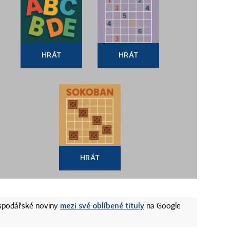
HRÁT
HRÁT
HRÁT
mezi své oblíbené tituly
ospodářské noviny
na Google