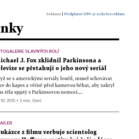
|
Předplatné HN+ je zcela bez reklam.
ánky
TOGALERIE SLAVNÝCH ROLÍ
ichael J. Fox zklidnil Parkinsona a
elevize se přetahují o jeho nový seriál
yž se s americkými seriály loučil, musel schovávat
ce do kapes a věčně před kamerou běhat, aby zakryl
as těla spjatý s Parkinsovou nemocí....
 10. 2015 ▪ 3 min. čtení
AILER
 ukázce z filmu verbuje scientolog