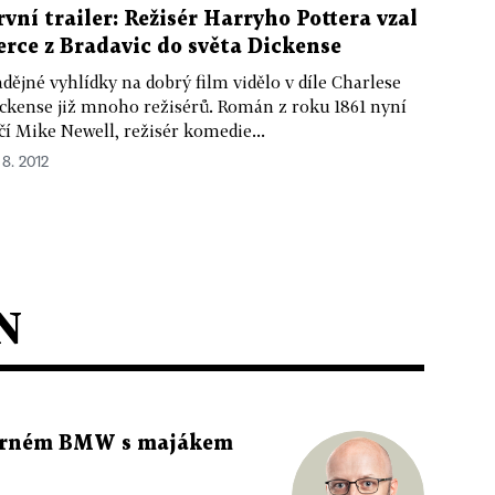
rvní trailer: Režisér Harryho Pottera vzal
erce z Bradavic do světa Dickense
dějné vyhlídky na dobrý film vidělo v díle Charlese
ckense již mnoho režisérů. Román z roku 1861 nyní
čí Mike Newell, režisér komedie...
 8. 2012
N
 černém BMW s majákem