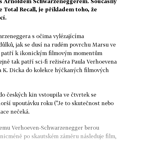
lm s Arnoldem Schwarzeneggerem. Současný
Total Recall, je příkladem toho, že
cí.
rzeneggera s očima vylézajícíma
důlků, jak se dusí na rudém povrchu Marsu ve
l, patří k ikonickým filmovým momentům
tejně tak patří sci-fi režiséra Paula Verhoevena
a K. Dicka do kolekce hýčkaných filmových
 do českých kin vstoupila ve čtvrtek se
orší upoutávku roku ("Je to skutečnost nebo
tace nečeká.
andemu Verhoeven-Schwarzenegger berou
 nicméně po skautském záměru následuje film,