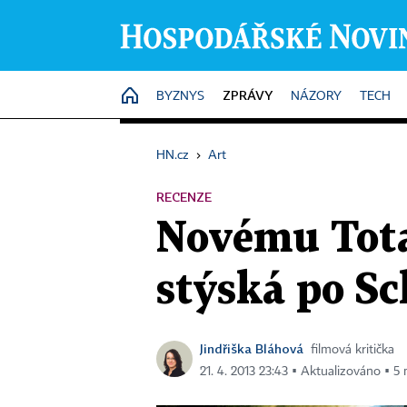
ZPRÁVY
HOME
BYZNYS
NÁZORY
TECH
HN.cz
›
Art
RECENZE
Novému Total
stýská po S
Jindřiška Bláhová
filmová kritička
21. 4. 2013 23:43 ▪ Aktualizováno ▪ 5 