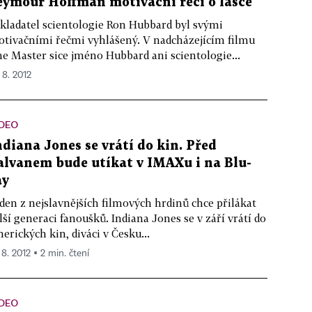
eymour Hoffman motivační řečí o lásce
kladatel scientologie Ron Hubbard byl svými
tivačními řečmi vyhlášený. V nadcházejícím filmu
e Master sice jméno Hubbard ani scientologie...
 8. 2012
IDEO
ndiana Jones se vrátí do kin. Před
alvanem bude utíkat v IMAXu i na Blu-
ay
den z nejslavnějších filmových hrdinů chce přilákat
lší generaci fanoušků. Indiana Jones se v září vrátí do
erických kin, diváci v Česku...
 8. 2012 ▪ 2 min. čtení
IDEO