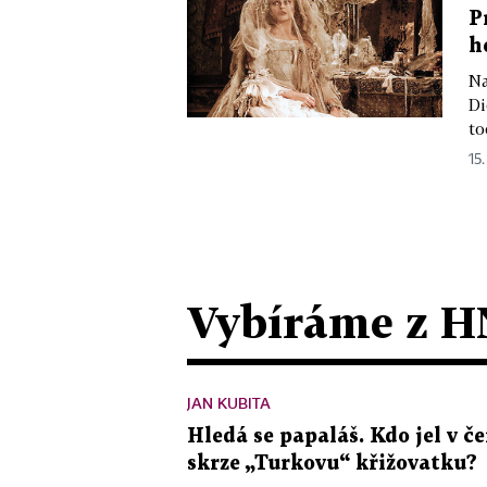
P
h
Na
Di
to
15.
Vybíráme z H
JAN KUBITA
Hledá se papaláš. Kdo jel v
skrze „Turkovu“ křižovatku?