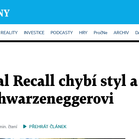
REALITY
INVESTICE
PODCASTY
HRY
PročNe
ARCHIV
D
 Recall chybí styl a
chwarzeneggerovi
PŘEHRÁT ČLÁNEK
min. čtení