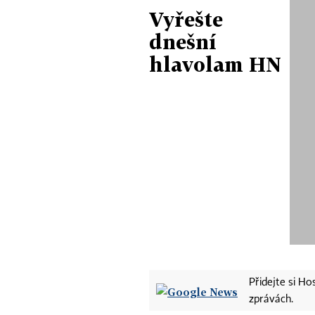
Vyřešte
dnešní
hlavolam HN
Přidejte si H
zprávách.