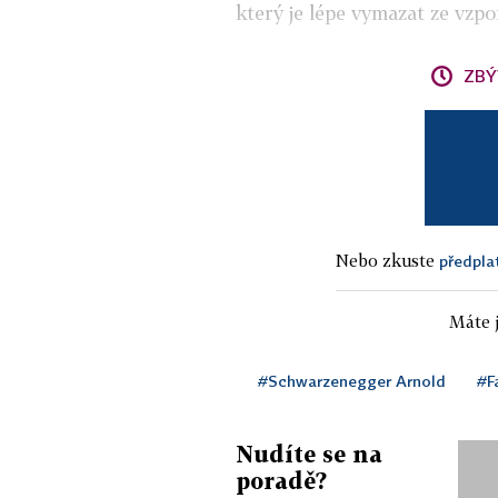
který je lépe vymazat ze vzp
ZBÝ
Nebo zkuste
předpla
Máte j
#Schwarzenegger Arnold
#Fa
Nudíte se na
poradě?