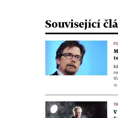
Související čl
FO
M
t
Kd
ru
tř
19.
TR
V