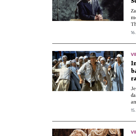
S
Za
mo
Th
16.
V
I
b
r
Je
da
am
15.
V