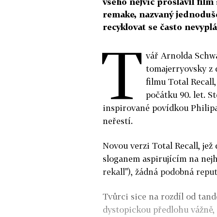
všeho nejvíc proslavil fi
remake, nazvaný jednoduše 
recyklovat se často nevyplá
T
vář Arnolda Schwa
tomajerryovsky z 
filmu Total Recal
počátku 90. let. S
inspirované povídkou Philip
neřestí.
Novou verzi Total Recall, jež
sloganem aspirujícím na nejh
rekall"), žádná podobná repu
Tvůrci sice na rozdíl od t
dystopickou předlohu vážně,