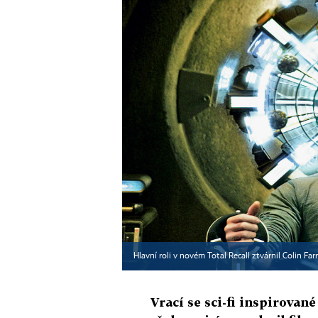
Hlavní roli v novém Total Recall ztvárnil Colin Farr
Vrací se sci-fi inspirované