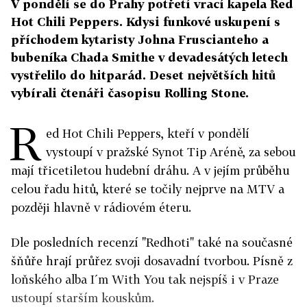
V pondělí se do Prahy potřetí vrací kapela Red
Hot Chili Peppers. Kdysi funkové uskupení s
příchodem kytaristy Johna Fruscianteho a
bubeníka Chada Smithe v devadesátých letech
vystřelilo do hitparád. Deset největších hitů
vybírali čtenáři časopisu Rolling Stone.
R
ed Hot Chili Peppers, kteří v pondělí
vystoupí v pražské Synot Tip Aréně, za sebou
mají třicetiletou hudební dráhu. A v jejím průběhu
celou řadu hitů, které se točily nejprve na MTV a
později hlavně v rádiovém éteru.
Dle posledních recenzí "Redhoti" také na současné
šňůře hrají průřez svoji dosavadní tvorbou. Písně z
loňského alba I´m With You tak nejspíš i v Praze
ustoupí starším kouskům.