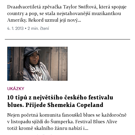
Dvaadvacetiletá zpěvačka Taylor Swiftová, která spojuje
country a pop, se stala nejstahovanější muzikantkou
Ameriky. Rekord uzmul její nový...
4. 1. 2013 ▪ 2 min. čtení
UKÁZKY
10 tipů z největšího českého festivalu
blues. Přijede Shemekia Copeland
Nejen početná komunita fanoušků blues se každoročně
v listopadu sjíždí do Šumperka. Festival Blues Alive
totiž kromě skalního žánru nabízí i...