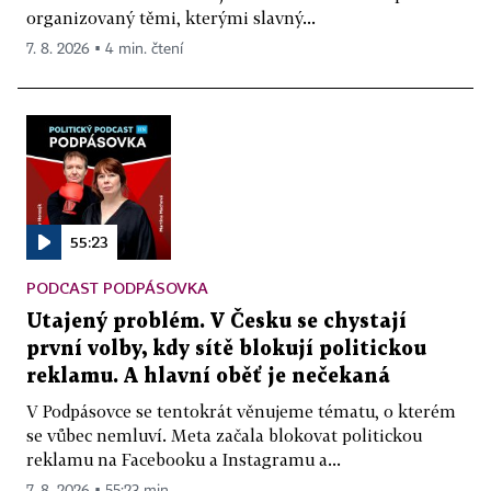
organizovaný těmi, kterými slavný...
7. 8. 2026 ▪ 4 min. čtení
55:23
PODCAST PODPÁSOVKA
Utajený problém. V Česku se chystají
první volby, kdy sítě blokují politickou
reklamu. A hlavní oběť je nečekaná
V Podpásovce se tentokrát věnujeme tématu, o kterém
se vůbec nemluví. Meta začala blokovat politickou
reklamu na Facebooku a Instagramu a...
7. 8. 2026 ▪ 55:23 min.