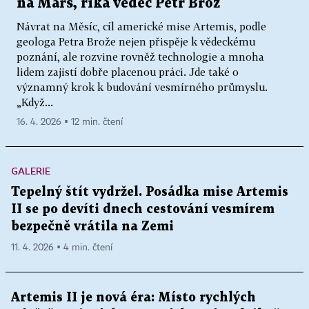
na Mars, říká vědec Petr Brož
Návrat na Měsíc, cíl americké mise Artemis, podle
geologa Petra Brože nejen přispěje k vědeckému
poznání, ale rozvine rovněž technologie a mnoha
lidem zajistí dobře placenou práci. Jde také o
významný krok k budování vesmírného průmyslu.
„Když...
16. 4. 2026 ▪ 12 min. čtení
GALERIE
Tepelný štít vydržel. Posádka mise Artemis
II se po devíti dnech cestování vesmírem
bezpečně vrátila na Zemi
11. 4. 2026 ▪ 4 min. čtení
Artemis II je nová éra: Místo rychlých