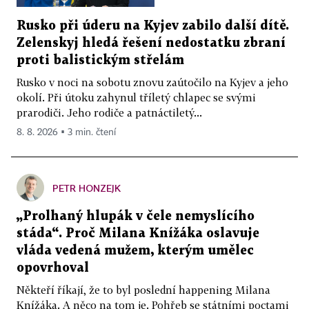
Rusko při úderu na Kyjev zabilo další dítě.
Zelenskyj hledá řešení nedostatku zbraní
proti balistickým střelám
Rusko v noci na sobotu znovu zaútočilo na Kyjev a jeho
okolí. Při útoku zahynul tříletý chlapec se svými
prarodiči. Jeho rodiče a patnáctiletý...
8. 8. 2026 ▪ 3 min. čtení
PETR HONZEJK
„Prolhaný hlupák v čele nemyslícího
stáda“. Proč Milana Knížáka oslavuje
vláda vedená mužem, kterým umělec
opovrhoval
Někteří říkají, že to byl poslední happening Milana
Knížáka. A něco na tom je. Pohřeb se státními poctami