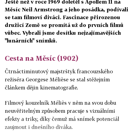
Ještě než v roce 1969 doletěl s Apollem 11 na
Měsíc Neil Armstrong a jeho posádka, podívali
se tam filmoví diváci. Fascinace přirozenou
družicí Země se promítá už do prvních filmů
vůbec. Vybrali jsme desítku nejzajímavějších
"lunárních" snímků.
Cesta na Měsíc (1902)
Čtrnáctiminutový majstrštyk francouzského
režiséra Georgese Mélièse se stal stěžejním
článkem dějin kinematografie.
Filmový kouzelník Méliès v něm na svou dobu
neuvěřitelným způsobem pracuje s vizuálními
efekty a triky, díky čemuž má snímek potenciál
zaujmout i dnešního diváka.