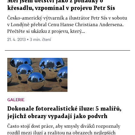
Měl jsem dětství jako z pohádky o
křesadlu, vzpomínal v projevu Petr Sís
Česko-americký výtvarník a ilustrátor Petr Sís v sobotu
v Londýně přebral Cenu Hanse Christiana Andersena.
Přečtěte si ukázku z projevu, který...
21. 4. 2013 ▪ 3 min. čtení
GALERIE
Dokonale fotorealistické iluze: 5 malířů,
jejichž obrazy vypadají jako podvrh
Často stojí dost práce, aby smysly diváků rozpoznaly
rozdíl mezi iluzí a realitou na obrazech nejlepších