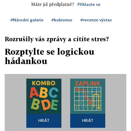
Máte již předplatné?
Přihlaste se
#Národní galerie
#kubismus
#recenze výstav
Rozrušily vás zprávy a cítíte stres?
Rozptylte se logickou
hádankou
HRÁT
HRÁT