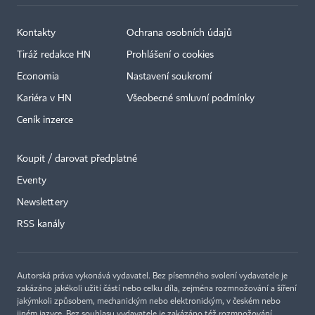
Kontakty
Ochrana osobních údajů
Tiráž redakce HN
Prohlášení o cookies
Economia
Nastavení soukromí
Kariéra v HN
Všeobecné smluvní podmínky
Ceník inzerce
Koupit / darovat předplatné
Eventy
×
Newslettery
RSS kanály
Autorská práva vykonává vydavatel. Bez písemného svolení vydavatele je
zakázáno jakékoli užití částí nebo celku díla, zejména rozmnožování a šíření
jakýmkoli způsobem, mechanickým nebo elektronickým, v českém nebo
jiném jazyce. Bez souhlasu vydavatele je zakázáno též rozmnožování