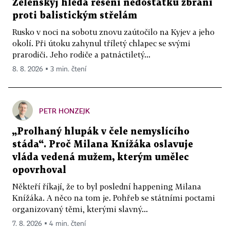
Zelenskyj hledá řešení nedostatku zbraní
proti balistickým střelám
Rusko v noci na sobotu znovu zaútočilo na Kyjev a jeho
okolí. Při útoku zahynul tříletý chlapec se svými
prarodiči. Jeho rodiče a patnáctiletý...
8. 8. 2026 ▪ 3 min. čtení
PETR HONZEJK
„Prolhaný hlupák v čele nemyslícího
stáda“. Proč Milana Knížáka oslavuje
vláda vedená mužem, kterým umělec
opovrhoval
Někteří říkají, že to byl poslední happening Milana
Knížáka. A něco na tom je. Pohřeb se státními poctami
organizovaný těmi, kterými slavný...
7. 8. 2026 ▪ 4 min. čtení