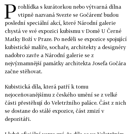
P
rohlídka s kurátorkou nebo výtvarná dílna
vtipně nazvaná Svezte se Gočárem! budou
poslední speciální akcí, které Národní galerie
chystá ve své expozici kubismu v Domě U Černé
Matky Boží v Praze. Po neděli se expozice spojující
kubistické malíře, sochaře, architekty a designéry
nadobro zavře a Národní galerie se z
nejvýznamnější památky architekta Josefa Gočára
začne stěhovat.
Kubistická díla, která patří k tomu
nejoceňovanějšímu z českého umění se z velké
části přestěhují do Veletržního paláce. Část z nich
se dostane do stálé expozice, část zmizí v
depozitáři.