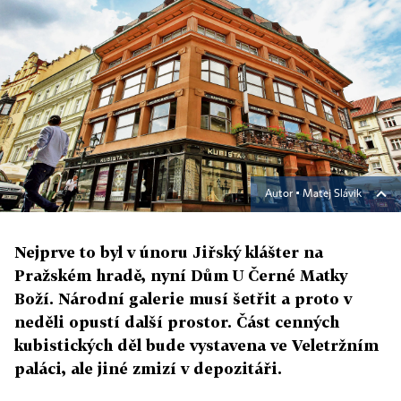
Autor ▪
Matej Slávik
Nejprve to byl v únoru Jiřský klášter na
Pražském hradě, nyní Dům U Černé Matky
Boží. Národní galerie musí šetřit a proto v
neděli opustí další prostor. Část cenných
kubistických děl bude vystavena ve Veletržním
paláci, ale jiné zmizí v depozitáři.