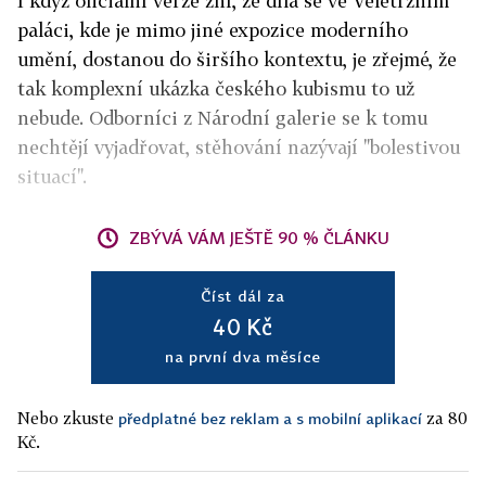
I když oficiální verze zní, že díla se ve Veletržním
paláci, kde je mimo jiné expozice moderního
umění, dostanou do širšího kontextu, je zřejmé, že
tak komplexní ukázka českého kubismu to už
nebude. Odborníci z Národní galerie se k tomu
nechtějí vyjadřovat, stěhování nazývají "bolestivou
situací".
ZBÝVÁ VÁM JEŠTĚ 90 % ČLÁNKU
Číst dál za
40 Kč
na první dva měsíce
Nebo zkuste
za 80
předplatné bez reklam a s mobilní aplikací
Kč.