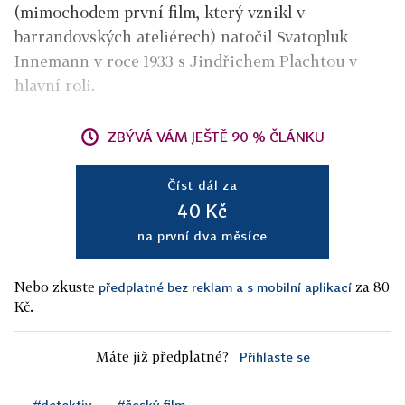
(mimochodem první film, který vznikl v
barrandovských ateliérech) natočil Svatopluk
Innemann v roce 1933 s Jindřichem Plachtou v
hlavní roli.
ZBÝVÁ VÁM JEŠTĚ 90 % ČLÁNKU
Číst dál za
40 Kč
na první dva měsíce
Nebo zkuste
za 80
předplatné bez reklam a s mobilní aplikací
Kč.
Máte již předplatné?
Přihlaste se
#detektiv
#český film