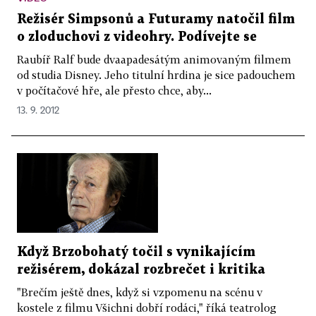
Režisér Simpsonů a Futuramy natočil film
o zloduchovi z videohry. Podívejte se
Raubíř Ralf bude dvaapadesátým animovaným filmem
od studia Disney. Jeho titulní hrdina je sice padouchem
v počítačové hře, ale přesto chce, aby...
13. 9. 2012
Když Brzobohatý točil s vynikajícím
režisérem, dokázal rozbrečet i kritika
"Brečím ještě dnes, když si vzpomenu na scénu v
kostele z filmu Všichni dobří rodáci," říká teatrolog