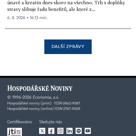
únavě a kreatin dnes skoro na všechno. Trh s doplňky
stravy slibuje řadu benefitů, ale které z...
6. 8. 2026 ▪ 16:13 min.
DALŠÍ ZPRÁVY
©
1996-2026
Economia, a.s.
Hospodářské noviny (print) ISSN 0862-9587
Hospodářské noviny (online) ISSN 2787-950X
Certifikováno
Sledujte nás