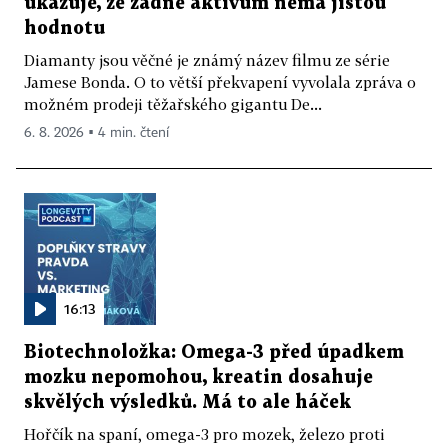
ukazuje, že žádné aktivum nemá jistou
hodnotu
Diamanty jsou věčné je známý název filmu ze série
Jamese Bonda. O to větší překvapení vyvolala zpráva o
možném prodeji těžařského gigantu De...
6. 8. 2026 ▪ 4 min. čtení
16:13
Biotechnoložka: Omega-3 před úpadkem
mozku nepomohou, kreatin dosahuje
skvělých výsledků. Má to ale háček
Hořčík na spaní, omega-3 pro mozek, železo proti