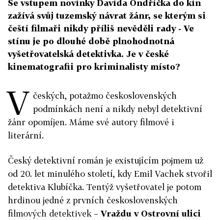
Se vstupem novinky Davida Ondříčka do kin
zažívá svůj tuzemský návrat žánr, se kterým si
čeští filmaři nikdy příliš nevěděli rady - Ve
stínu je po dlouhé době plnohodnotná
vyšetřovatelská detektivka. Je v české
kinematografii pro kriminalisty místo?
V
českých, potažmo československých
podmínkách není a nikdy nebyl detektivní
žánr opomíjen. Máme své autory filmové i
literární.
Český detektivní román je existujícím pojmem už
od 20. let minulého století, kdy Emil Vachek stvořil
detektiva Klubíčka. Tentýž vyšetřovatel je potom
hrdinou jedné z prvních československých
filmových detektivek –
Vraždu v Ostrovní ulici