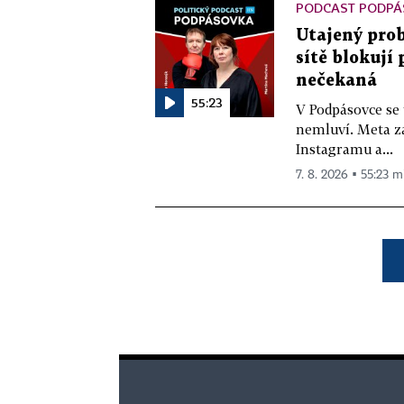
PODCAST PODPÁ
Utajený prob
sítě blokují
nečekaná
55:23
V Podpásovce se
nemluví. Meta z
Instagramu a...
7. 8. 2026 ▪ 55:23 m