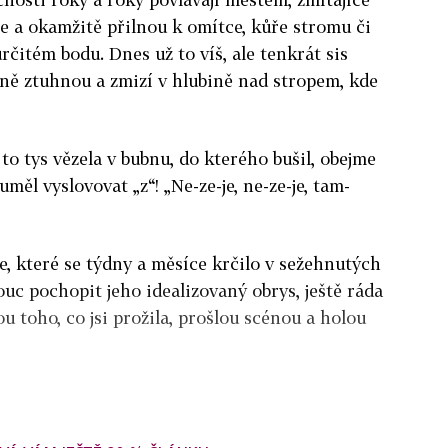
ce a okamžitě přilnou k omítce, kůře stromu či
určitém bodu. Dnes už to víš, ale tenkrát sis
ně ztuhnou a zmizí v hlubině nad stropem, kde
to tys vězela v bubnu, do kterého bušil, obejme
ěl vyslovovat „z“! „Ne-ze-je, ne-ze-je, tam-
e, které se týdny a měsíce krčilo v sežehnutých
c pochopit jeho idealizovaný obrys, ještě ráda
 toho, co jsi prožila, prošlou scénou a holou