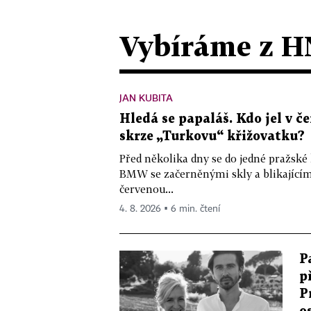
Vybíráme z H
JAN KUBITA
Hledá se papaláš. Kdo jel v
skrze „Turkovu“ křižovatku?
Před několika dny se do jedné pražské
BMW se začerněnými skly a blikající
červenou...
4. 8. 2026 ▪ 6 min. čtení
P
p
P