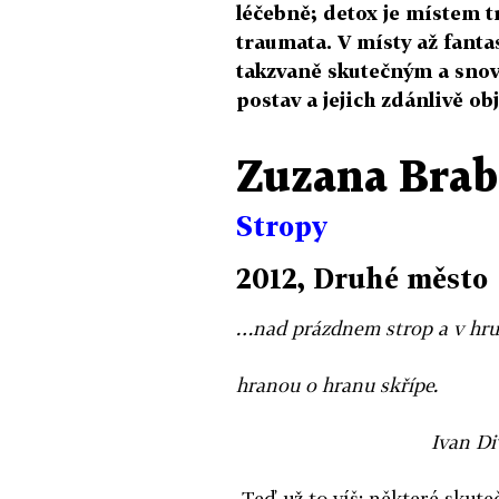
léčebně; detox je místem t
traumata. V místy až fanta
takzvaně skutečným a sno
postav a jejich zdánlivě o
Zuzana Brab
Stropy
2012, Druhé město
…nad prázdnem strop a v hru
hranou o hranu skřípe.
Ivan Div
Teď už to víš: některé skute