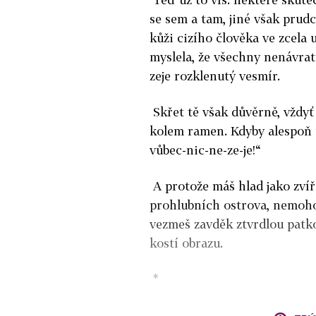
se sem a tam, jiné však prud
kůži cizího člověka ve zcela 
myslela, že všechny nenávrat
zeje rozklenutý vesmír.
Skřet tě však důvěrně, vždyť 
kolem ramen. Kdyby alespoň um
vůbec-nic-ne-ze-je!“
A protože máš hlad jako zvíř
prohlubních ostrova, nemohou
vezmeš zavděk ztvrdlou patkou
kostí obrazu.
*