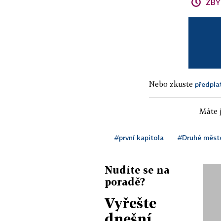
ZBÝ
Nebo zkuste
předpla
Máte j
#první kapitola
#Druhé měst
Nudíte se na
poradě?
Vyřešte
dnešní