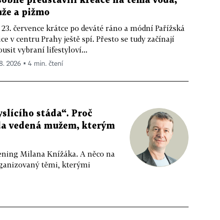
sobně představili kreace na téma voda,
ůže a pižmo
 23. července krátce po deváté ráno a módní Pařížská
ice v centru Prahy ještě spí. Přesto se tudy začínají
ousit vybraní lifestyloví...
 8. 2026 ▪ 4 min. čtení
slícího stáda“. Proč
da vedená mužem, kterým
ppening Milana Knížáka. A něco na
rganizovaný těmi, kterými