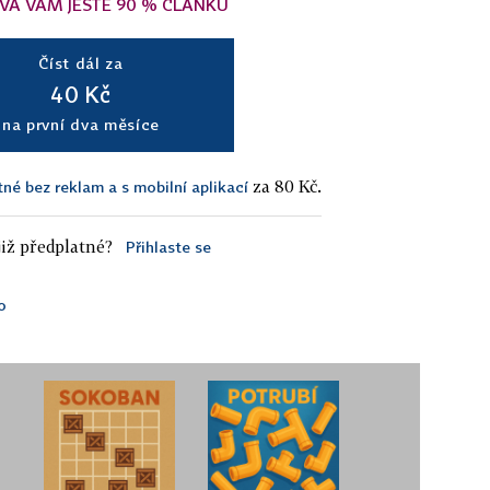
VÁ VÁM JEŠTĚ 90 % ČLÁNKU
Číst dál za
40 Kč
na první dva měsíce
za 80 Kč.
tné bez reklam a s mobilní aplikací
iž předplatné?
Přihlaste se
o