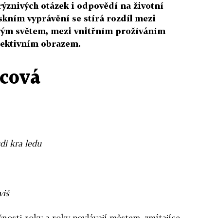
rýznivých otázek i odpovědí na životní
skním vyprávění se stírá rozdíl mezi
vým světem, mezi vnitřním prožíváním
bjektivním obrazem.
cová
di kra ledu
iš
čnosti roky a roky povlávají městem, zmítajíce