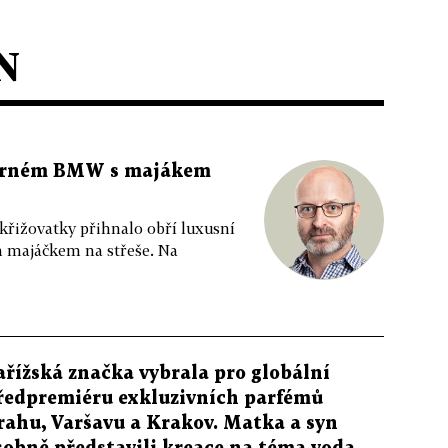
N
 černém BMW s majákem
 křižovatky přihnalo obří luxusní
m majáčkem na střeše. Na
ařížská značka vybrala pro globální
ředpremiéru exkluzivních parfémů
rahu, Varšavu a Krakov. Matka a syn