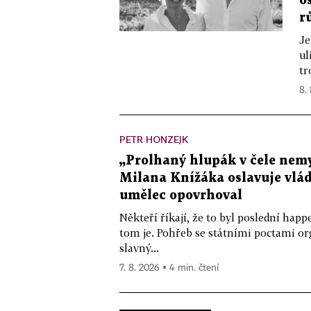
o
r
Je
ul
tr
8.
PETR HONZEJK
„Prolhaný hlupák v čele nemy
Milana Knížáka oslavuje vlá
umělec opovrhoval
Někteří říkají, že to byl poslední ha
tom je. Pohřeb se státními poctami o
slavný...
7. 8. 2026 ▪ 4 min. čtení