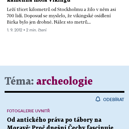
kamenná mola Vikingů
Leží třicet kilometrů od Stockholmu a žilo v něm asi
700 lidí. Doposud se myslelo, že vikingské osídlení
Birka bylo jen drobné. Nález sto metrů...
1. 9. 2012 ▪ 2 min. čtení
Téma:
archeologie
ODEBÍRAT
FOTOGALERIE UVNITŘ
Od antického práva po tábory na
Moravě: Proč dnešní Čechy fascinuje