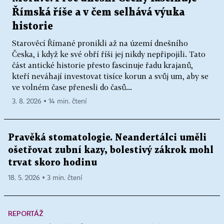
Římská říše a v čem selhává výuka
historie
Starověcí Římané pronikli až na území dnešního
Česka, i když ke své obří říši jej nikdy nepřipojili. Tato
část antické historie přesto fascinuje řadu krajanů,
kteří neváhají investovat tisíce korun a svůj um, aby se
ve volném čase přenesli do časů...
3. 8. 2026 ▪ 14 min. čtení
Pravěká stomatologie. Neandertálci uměli
ošetřovat zubní kazy, bolestivý zákrok mohl
trvat skoro hodinu
18. 5. 2026 ▪ 3 min. čtení
REPORTÁŽ