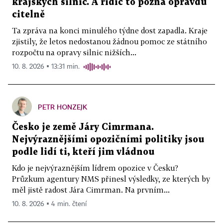
krajských silnic. A řidič to pozná opravdu
citelně
Ta zpráva na konci minulého týdne dost zapadla. Kraje
zjistily, že letos nedostanou žádnou pomoc ze státního
rozpočtu na opravy silnic nižších...
10. 8. 2026 ▪ 13:31 min.
PETR HONZEJK
Česko je země Járy Cimrmana.
Nejvýraznějšími opozičními politiky jsou
podle lidí ti, kteří jim vládnou
Kdo je nejvýraznějším lídrem opozice v Česku?
Průzkum agentury NMS přinesl výsledky, ze kterých by
měl jistě radost Jára Cimrman. Na prvním...
10. 8. 2026 ▪ 4 min. čtení