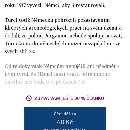
roku 1917 vyvezli Němci, aby ji restaurovali.
Turci totiž Německu pohrozili pozastavením
klíčových archeologických prací na svém území a
dodali, že pokud Pergamon nebude spolupracovat,
Turecko už do německých muzeí nezapůjčí nic ze
svých sbírek.
Od té doby však Němcům nepůjčili ani předmět -
nyní tvrdí, že Němci musí vrátit ještě mnoho
dalšího, než bude o výpůjčkách řeč.
ZBÝVÁ VÁM JEŠTĚ 80 % ČLÁNKU
Číst dál za
40 Kč
na první dva měsíce