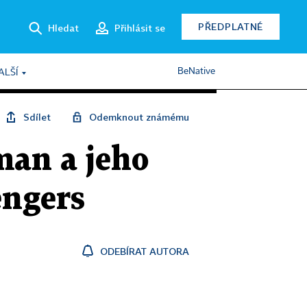
PŘEDPLATNÉ
Hledat
Přihlásit se
BeNative
ALŠÍ
Sdílet
Odemknout známému
man a jeho
engers
ODEBÍRAT AUTORA