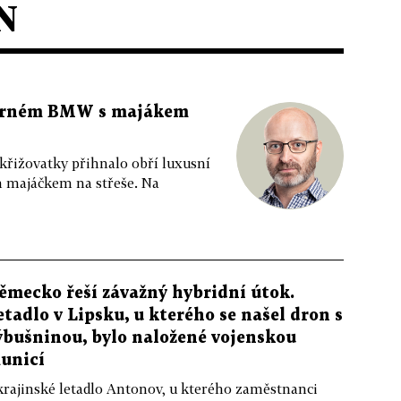
N
 černém BMW s majákem
 křižovatky přihnalo obří luxusní
m majáčkem na střeše. Na
ěmecko řeší závažný hybridní útok.
etadlo v Lipsku, u kterého se našel dron s
ýbušninou, bylo naložené vojenskou
unicí
rajinské letadlo Antonov, u kterého zaměstnanci