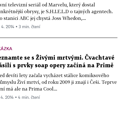
vní televizní seriál od Marvelu, který dostal
nkrétnější obrysy, je S.H.I.E.L.D o tajných agentech.
o stanici ABC jej chystá Joss Whedon,...
. 4. 2014 ▪ 3 min. čtení
KÁZKA
eznamte se s Živými mrtvými. Čvachtavé
ásilí s prvky soap opery začíná na Primě
ed devíti lety začala vycházet stálice komiksového
ůmyslu Živí mrtví, od roku 2009 ji znají i Češi. Teprve
ní má ale na Prima Cool...
 4. 2014 ▪ 4 min. čtení