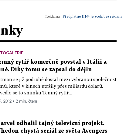
|
Předplatné HN+ je zcela bez reklam.
ánky
OTOGALERIE
emný rytíř komerčně povstal v Itálii a
íně. Díky tomu se zapsal do dějin
tman se již podruhé dostal mezi vybranou společnost
lmů, které v kinech utržily přes miliardu dolarů.
vedlo se to snímku Temný rytíř...
9. 2012 ▪ 2 min. čtení
arvel odhalil tajný televizní projekt.
hedon chystá seriál ze světa Avengers