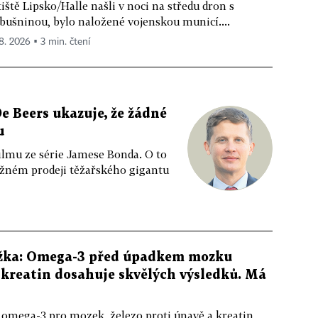
tiště Lipsko/Halle našli v noci na středu dron s
bušninou, bylo naložené vojenskou municí....
 8. 2026 ▪ 3 min. čtení
e Beers ukazuje, že žádné
u
ilmu ze série Jamese Bonda. O to
ožném prodeji těžařského gigantu
žka: Omega-3 před úpadkem mozku
kreatin dosahuje skvělých výsledků. Má
 omega-3 pro mozek, železo proti únavě a kreatin