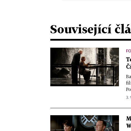
Související čl
F
T
Č
Ba
fi
Po
3. 
M
W