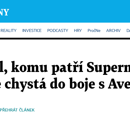
REALITY
INVESTICE
PODCASTY
HRY
PročNe
ARCHIV
D
l, komu patří Super
e chystá do boje s Av
PŘEHRÁT ČLÁNEK