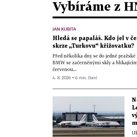
Vybíráme z H
JAN KUBITA
Hledá se papaláš. Kdo jel v
skrze „Turkovu“ křižovatku?
Před několika dny se do jedné pražské
BMW se začerněnými skly a blikající
červenou...
4. 8. 2026 ▪ 6 min. čtení
N
L
v
m
Uk