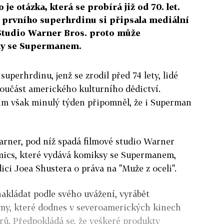
e otázka, která se probírá již od 70. let.
 o prvního superhrdinu si připsala mediální
Studio Warner Bros. proto může
lmy se Supermanem.
superhrdinu, jenž se zrodil před 74 lety, lidé
součást amerického kulturního dědictví.
jim však minulý týden připomněl, že i Superman
rner, pod níž spadá filmové studio Warner
omics, které vydává komiksy se Supermanem,
ici Joea Shustera o práva na "Muže z oceli".
akládat podle svého uvážení, vyrábět
lmy, které dodnes v severoamerických kinech
arů. Předpokládá se, že veškeré produkty