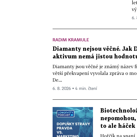
le
vý
6.
RADIM KRAMULE
Diamanty nejsou věčné. Jak D
aktivum nemá jistou hodnot
Diamanty jsou věčné je známý název f
větší překvapení vyvolala zpráva o m
De...
6. 8. 2026 ▪ 4 min. čtení
Biotechnolo
nepomohou, 
to ale háček
Hořčík na spaní,