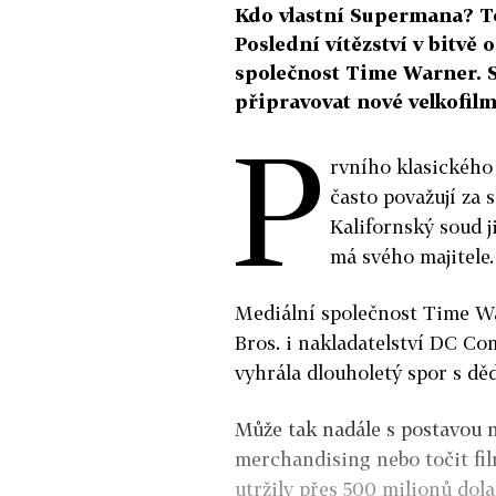
Kdo vlastní Supermana? To j
Poslední vítězství v bitvě
společnost Time Warner. 
připravovat nové velkofi
P
rvního klasického 
často považují za 
Kalifornský soud 
má svého majitele.
Mediální společnost Time Wa
Bros. i nakladatelství DC C
vyhrála dlouholetý spor s děd
Může tak nadále s postavou n
merchandising nebo točit fi
utržily přes 500 milionů dol