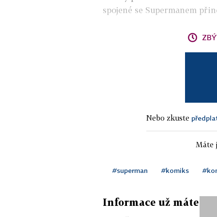
spojené se Supermanem přine
ZBÝ
Nebo zkuste
předpla
Máte j
#superman
#komiks
#kom
Informace už máte