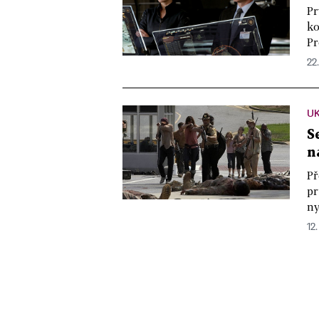
Pr
ko
Pr
22
U
S
n
Př
pr
ny
12.