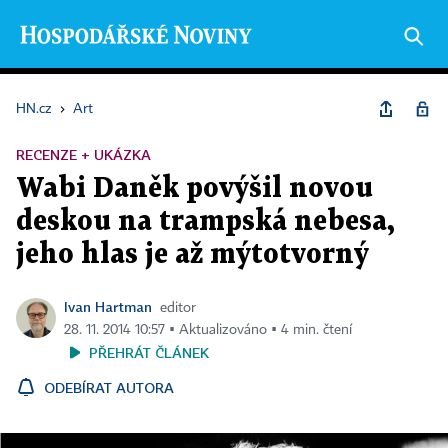
HN.cz
›
Art
RECENZE + UKÁZKA
Wabi Daněk povýšil novou
deskou na trampská nebesa,
jeho hlas je až mýtotvorný
Ivan Hartman
editor
28. 11. 2014 10:57 ▪ Aktualizováno ▪ 4 min. čtení
PŘEHRÁT ČLÁNEK
ODEBÍRAT AUTORA