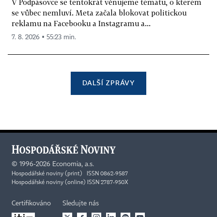
V Podpásovce se tentokrát věnujeme tématu, o kterém
se vůbec nemluví. Meta začala blokovat politickou
reklamu na Facebooku a Instagramu a...
7. 8. 2026 ▪ 55:23 min.
DALŠÍ ZPRÁVY
©
1996-2026
Economia, a.s.
Hospodářské noviny (print) ISSN 0862-9587
Hospodářské noviny (online) ISSN 2787-950X
Certifikováno
Sledujte nás