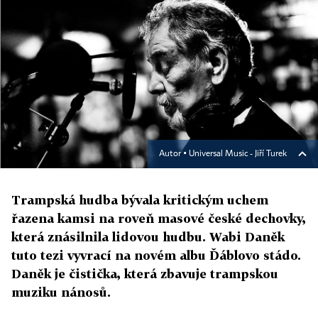
Autor ▪
Universal Music - Jiří Turek
Trampská hudba bývala kritickým uchem
řazena kamsi na roveň masové české dechovky,
která znásilnila lidovou hudbu. Wabi Daněk
tuto tezi vyvrací na novém albu Ďáblovo stádo.
Daněk je čistička, která zbavuje trampskou
muziku nánosů.