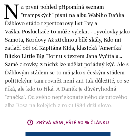
N
a první pohled připomíná seznam
"trampských" písní na albu Wabiho Daňka
Ďáblovo stádo repertoárový list Evy a
Vaška. Posluchače to může vylekat - ryvolovky jako
Samota,
Kordovy
Až ztichnou bílé skály, Kdo mi
zatlačí oči od Kapitána Kida, klasická "Amerika"
Blízko Little Big Hornu s textem Jana Vyčítala...
Samé citovky, z nichž lze udělat pořádný kýč. Ale s
Ďáblovým stádem se to má jako s českým stádem
politickým: tam rovněž není ani tak důležité, co se
říká, ale kdo to říká. A Daněk je důvěryhodná
"značka". Od svého nepřekonatelného debutového
alba Rosa na kolejích z roku 1984 drží slovo.
ZBÝVÁ VÁM JEŠTĚ 90 % ČLÁNKU