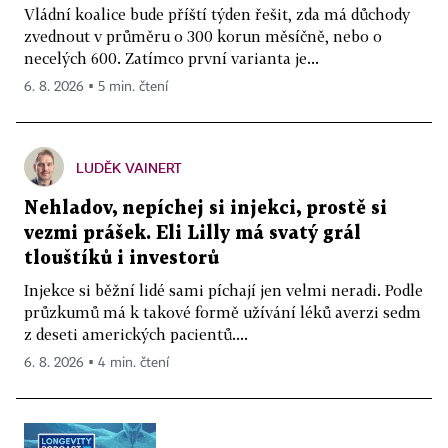
Vládní koalice bude příští týden řešit, zda má důchody
zvednout v průměru o 300 korun měsíčně, nebo o
necelých 600. Zatímco první varianta je...
6. 8. 2026 ▪ 5 min. čtení
LUDĚK VAINERT
Nehladov, nepíchej si injekci, prostě si
vezmi prášek. Eli Lilly má svatý grál
tlouštíků i investorů
Injekce si běžní lidé sami píchají jen velmi neradi. Podle
průzkumů má k takové formě užívání léků averzi sedm
z deseti amerických pacientů....
6. 8. 2026 ▪ 4 min. čtení