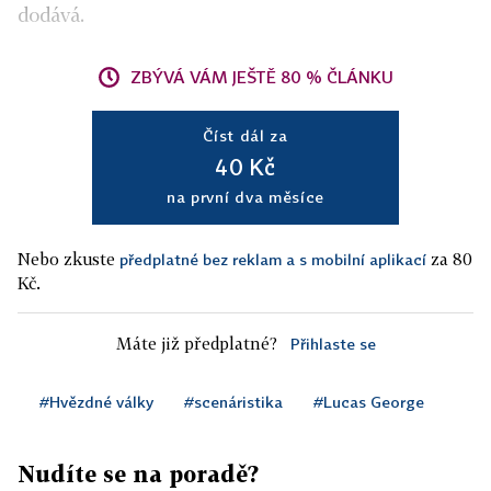
dodává.
ZBÝVÁ VÁM JEŠTĚ 80 % ČLÁNKU
Číst dál za
40 Kč
na první dva měsíce
Nebo zkuste
za 80
předplatné bez reklam a s mobilní aplikací
Kč.
Máte již předplatné?
Přihlaste se
#Hvězdné války
#scenáristika
#Lucas George
Nudíte se na poradě?