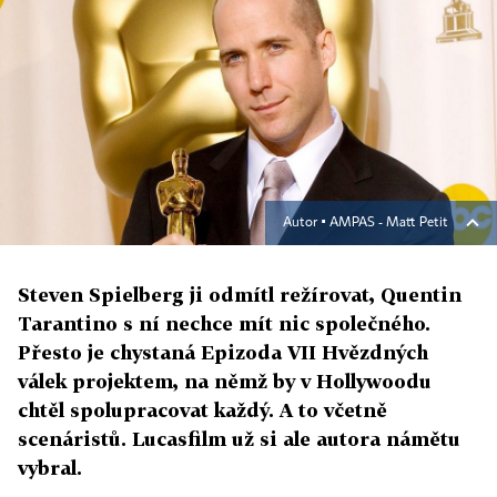
Autor ▪
AMPAS - Matt Petit
Steven Spielberg ji odmítl režírovat, Quentin
Tarantino s ní nechce mít nic společného.
Přesto je chystaná Epizoda VII Hvězdných
válek projektem, na němž by v Hollywoodu
chtěl spolupracovat každý. A to včetně
scenáristů. Lucasfilm už si ale autora námětu
vybral.