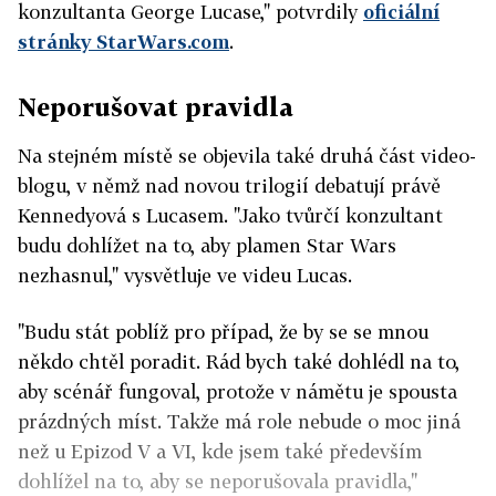
konzultanta George Lucase," potvrdily
oficiální
stránky StarWars.com
.
Neporušovat pravidla
Na stejném místě se objevila také druhá část video-
blogu, v němž nad novou trilogií debatují právě
Kennedyová s Lucasem. "Jako tvůrčí konzultant
budu dohlížet na to, aby plamen Star Wars
nezhasnul," vysvětluje ve videu Lucas.
"Budu stát poblíž pro případ, že by se se mnou
někdo chtěl poradit. Rád bych také dohlédl na to,
aby scénář fungoval, protože v námětu je spousta
prázdných míst. Takže má role nebude o moc jiná
než u Epizod V a VI, kde jsem také především
dohlížel na to, aby se neporušovala pravidla,"