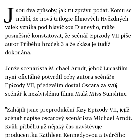
J
sou dva způsoby, jak tu zprávu podat. Komu se
nelíbí, že nová trilogie filmových Hvězdných
válek vzniká pod hlavičkou Disneyho, může
posměšně konstatovat, že scénář Epizody VII píše
autor Příběhu hraček 3 a že zkáza je tudíž
dokonána.
Jenže scenárista Michael Arndt, jehož Lucasfilm
nyní oficiálně potvrdil coby autora scénáře
Epizody VII, především dostal Oscara za svůj
scénář k nezávislému filmu Malá Miss Sunshine.
"Zahájili jsme preprodukční fázy Epizody VII, jejíž
scénář napíše oscarový scenárista Michael Arndt.
Kvůli příběhu již nějaký čas navštěvuje
producentku Kathleen Kennedyovou a tvůrčího