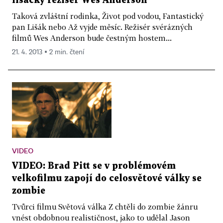
lišácký režisér Wes Anderson
Taková zvláštní rodinka, Život pod vodou, Fantastický
pan Lišák nebo Až vyjde měsíc. Režisér svérázných
filmů Wes Anderson bude čestným hostem...
21. 4. 2013 ▪ 2 min. čtení
VIDEO
VIDEO: Brad Pitt se v problémovém
velkofilmu zapojí do celosvětové války se
zombie
Tvůrci filmu Světová válka Z chtěli do zombie žánru
vnést obdobnou realističnost, jako to udělal Jason