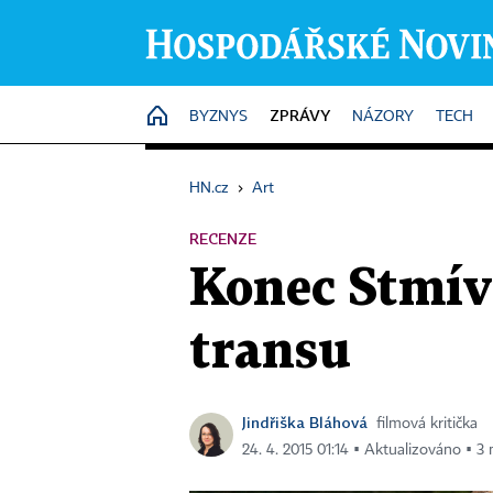
ZPRÁVY
HOME
BYZNYS
NÁZORY
TECH
HN.cz
›
Art
RECENZE
Konec Stmív
transu
Jindřiška Bláhová
filmová kritička
24. 4. 2015 01:14 ▪ Aktualizováno ▪ 3 