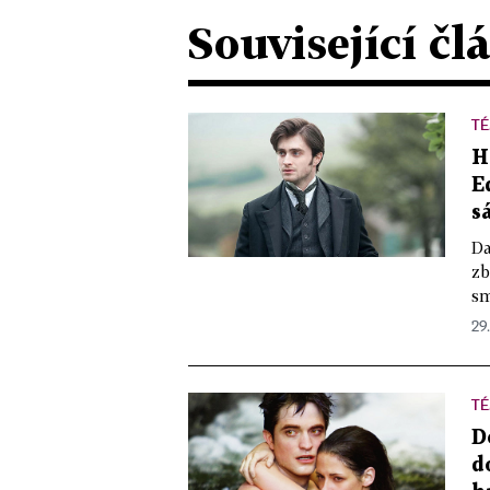
Související čl
T
H
E
s
Da
zb
sm
29.
T
D
d