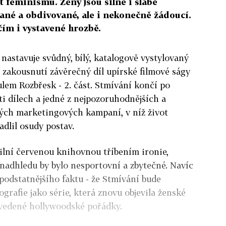
t feminismu. Ženy jsou silné i slabé
ané a obdivované, ale i nekonečně žádoucí.
ím i vystavené hrozbě.
nastavuje svůdný, bílý, katalogově vystylovaný
 zakousnutí závěrečný díl upírské filmové ságy
ulem Rozbřesk - 2. část. Stmívání končí po
ti dílech a jedné z nejpozoruhodnějších a
ých marketingových kampaní, v níž život
adlil osudy postav.
rilní červenou knihovnou tříbením ironie,
 nadhledu by bylo nesportovní a zbytečné. Navíc
podstatnějšího faktu - že Stmívání bude
grafie jako série, která znovu objevila ženské
vedené hollywoodské pořádky.