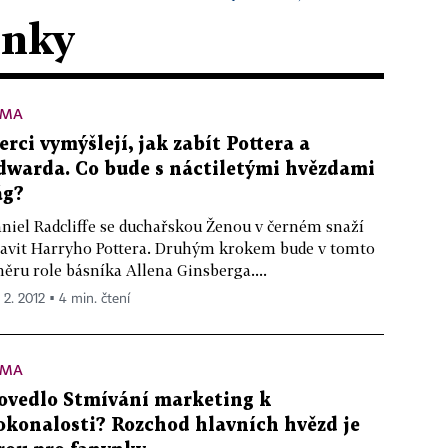
ánky
ÉMA
erci vymýšlejí, jak zabít Pottera a
dwarda. Co bude s náctiletými hvězdami
ág?
niel Radcliffe se duchařskou Ženou v černém snaží
avit Harryho Pottera. Druhým krokem bude v tomto
ěru role básníka Allena Ginsberga....
 2. 2012 ▪ 4 min. čtení
ÉMA
ovedlo Stmívání marketing k
okonalosti? Rozchod hlavních hvězd je