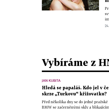
h
Pr
sv
im
24
Vybíráme z H
JAN KUBITA
Hledá se papaláš. Kdo jel v
skrze „Turkovu“ křižovatku?
Před několika dny se do jedné pražské
BMW se začerněnými skly a blikající