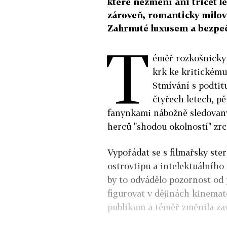
které nezmění ani třicet le
zároveň, romanticky milov
Zahrnuté luxusem a bezpeč
T
éměř rozkošnicky 
krk ke kritickému
Stmívání s podtit
čtyřech letech, pě
fanynkami nábožně sledovan
herců "shodou okolností" zrc
Vypořádat se s filmařsky ste
ostrovtipu a intelektuálního
by to odvádělo pozornost od 
figurovat v dějinách kinemato
publikum a téměř změnila za