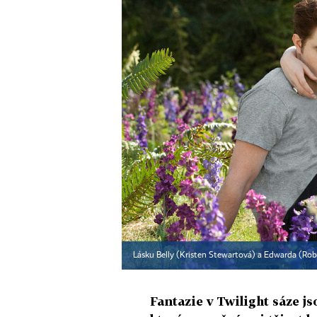
Lásku Belly (Kristen Stewartová) a Edwarda (Robe
Fantazie v Twilight sáze j