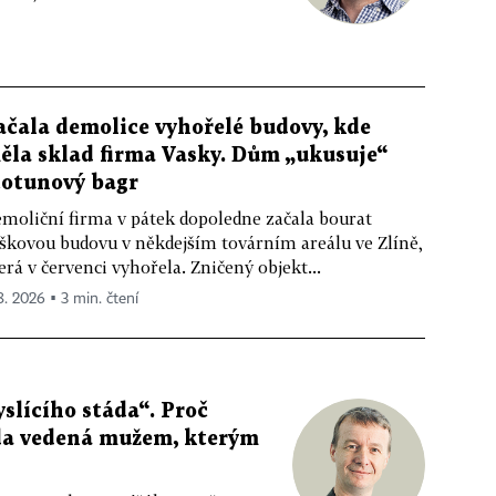
ačala demolice vyhořelé budovy, kde
ěla sklad firma Vasky. Dům „ukusuje“
totunový bagr
moliční firma v pátek dopoledne začala bourat
škovou budovu v někdejším továrním areálu ve Zlíně,
erá v červenci vyhořela. Zničený objekt...
 8. 2026 ▪ 3 min. čtení
slícího stáda“. Proč
da vedená mužem, kterým