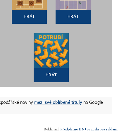
HRÁT
HRÁT
HRÁT
mezi své oblíbené tituly
ospodářské noviny
na Google
|
Předplatné HN+ je zcela bez reklam.