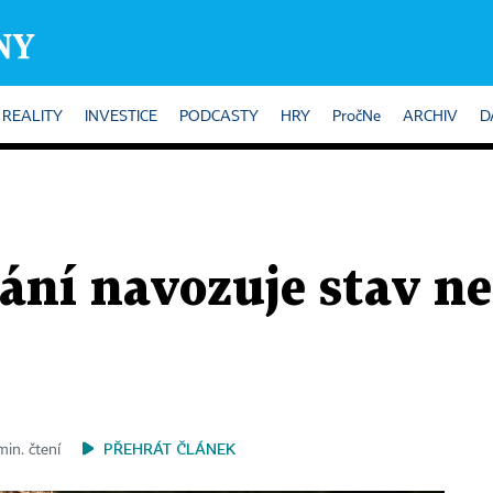
REALITY
INVESTICE
PODCASTY
HRY
PročNe
ARCHIV
D
ání navozuje stav n
PŘEHRÁT ČLÁNEK
min. čtení