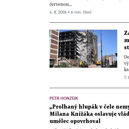
červenou...
4. 8. 2026 ▪ 6 min. čtení
Z
m
s
De
vý
kt
7.
PETR HONZEJK
„Prolhaný hlupák v čele nemy
Milana Knížáka oslavuje vlá
umělec opovrhoval