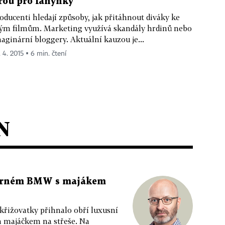
rou pro fanynky
oducenti hledají způsoby, jak přitáhnout diváky ke
ým filmům. Marketing využívá skandály hrdinů nebo
aginární bloggery. Aktuální kauzou je...
. 4. 2015 ▪ 6 min. čtení
N
 černém BMW s majákem
 křižovatky přihnalo obří luxusní
m majáčkem na střeše. Na