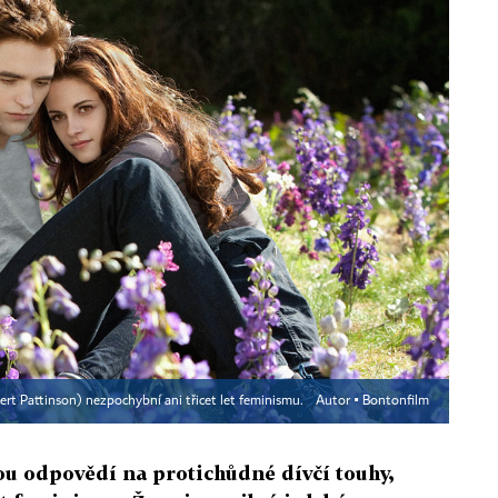
rt Pattinson) nezpochybní ani třicet let feminismu.
Autor ▪
Bontonfilm
sou odpovědí na protichůdné dívčí touhy,