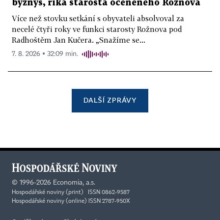
byznys, říká starosta oceněného Rožnova
Více než stovku setkání s obyvateli absolvoval za
necelé čtyři roky ve funkci starosty Rožnova pod
Radhoštěm Jan Kučera. „Snažíme se...
7. 8. 2026 ▪ 32:09 min.
DALŠÍ ZPRÁVY
©
1996-2026
Economia, a.s.
Hospodářské noviny (print) ISSN 0862-9587
Hospodářské noviny (online) ISSN 2787-950X