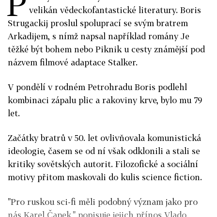
P
velikán vědeckofantastické literatury. Boris
Strugackij proslul spoluprací se svým bratrem
Arkadijem, s nímž napsal například romány Je
těžké být bohem nebo Piknik u cesty známější pod
názvem filmové adaptace Stalker.
V pondělí v rodném Petrohradu Boris podlehl
kombinaci zápalu plic a rakoviny krve, bylo mu 79
let.
Začátky bratrů v 50. let ovlivňovala komunistická
ideologie, časem se od ní však odklonili a stali se
kritiky sovětských autorit. Filozofické a sociální
motivy přitom maskovali do kulis science fiction.
"Pro ruskou sci-fi měli podobný význam jako pro
nás Karel Čapek," popisuje jejich přínos Vlado