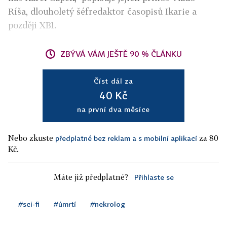
Ríša, dlouholetý šéfredaktor časopisů Ikarie a
později XB1.
ZBÝVÁ VÁM JEŠTĚ 90 % ČLÁNKU
Číst dál za
40 Kč
na první dva měsíce
Nebo zkuste
za 80
předplatné bez reklam a s mobilní aplikací
Kč.
Máte již předplatné?
Přihlaste se
#sci-fi
#úmrtí
#nekrolog