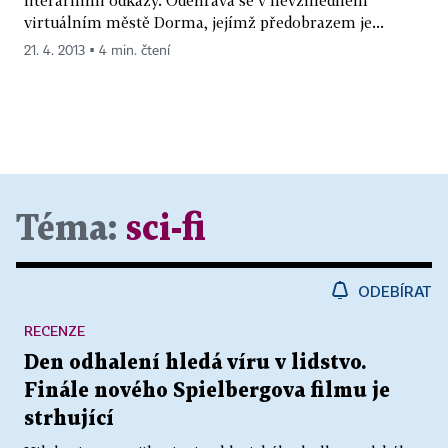
literárními odkazy. Odehrává se v nevzhledném
virtuálním městě Dorma, jejímž předobrazem je...
21. 4. 2013 ▪ 4 min. čtení
Téma:
sci-fi
ODEBÍRAT
RECENZE
Den odhalení hledá víru v lidstvo.
Finále nového Spielbergova filmu je
strhující