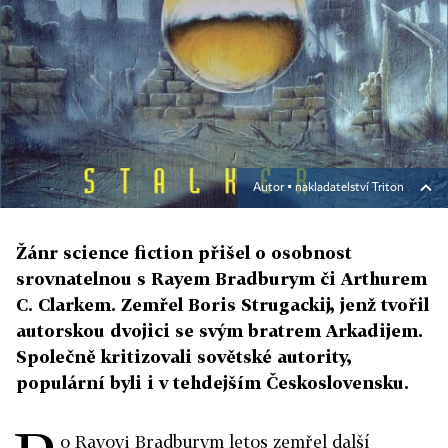
Autor ▪
nakladatelství Triton
Žánr science fiction přišel o osobnost
srovnatelnou s Rayem Bradburym či Arthurem
C. Clarkem. Zemřel Boris Strugackij, jenž tvořil
autorskou dvojici se svým bratrem Arkadijem.
Společně kritizovali sovětské autority,
populární byli i v tehdejším Československu.
o Rayovi Bradburym letos zemřel další