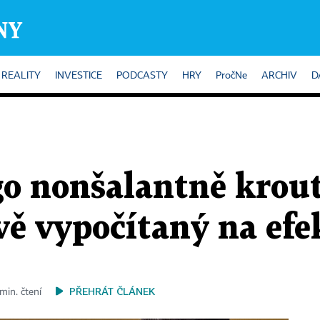
REALITY
INVESTICE
PODCASTY
HRY
PročNe
ARCHIV
D
o nonšalantně kroutí 
ivě vypočítaný na efe
PŘEHRÁT ČLÁNEK
min. čtení