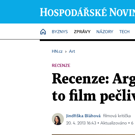
ZPRÁVY
HOME
BYZNYS
NÁZORY
TECH
HN.cz
›
Art
RECENZE
Recenze: Arg
to film pečl
Jindřiška Bláhová
filmová kritička
20. 4. 2013 16:43 ▪ Aktualizováno ▪ 6 