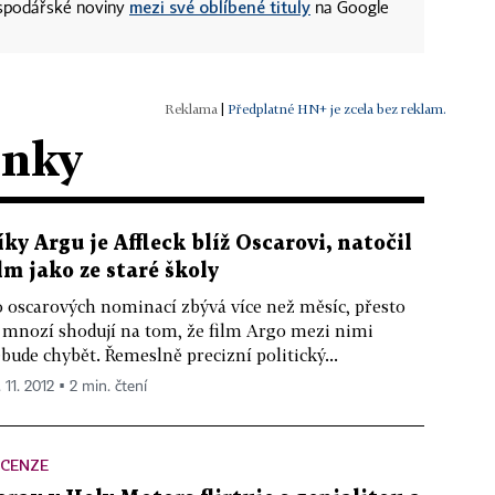
mezi své oblíbené tituly
ospodářské noviny
na Google
|
Předplatné HN+ je zcela bez reklam.
ánky
íky Argu je Affleck blíž Oscarovi, natočil
ilm jako ze staré školy
 oscarových nominací zbývá více než měsíc, přesto
 mnozí shodují na tom, že film Argo mezi nimi
bude chybět. Řemeslně precizní politický...
 11. 2012 ▪ 2 min. čtení
ECENZE