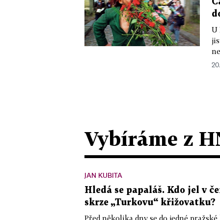
C
d
U 
ji
ne
20
Vybíráme z H
JAN KUBITA
Hledá se papaláš. Kdo jel v
skrze „Turkovu“ křižovatku?
Před několika dny se do jedné pražské