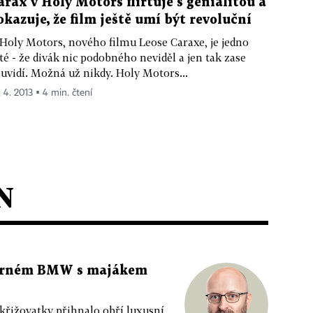
arax v Holy Motors flirtuje s genialitou a
okazuje, že film ještě umí být revoluční
Holy Motors, nového filmu Leose Caraxe, je jedno
sté - že divák nic podobného neviděl a jen tak zase
uvidí. Možná už nikdy. Holy Motors...
. 4. 2013 ▪ 4 min. čtení
N
 černém BMW s majákem
 křižovatky přihnalo obří luxusní