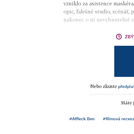
vzniklo za asistence maskéra
opic, falešné studio, scénář,
nakonec o ní nevyhnutelně v
ZBÝ
Nebo zkuste
předpla
Máte j
#Affleck Ben
#filmová recen