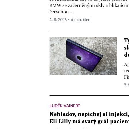
BMW se začerněnými skly a blikající
červenou...
4. 8. 2026 ▪ 6 min. čtení
T
s
d
Ap
te
Fi
7.
LUDĚK VAINERT
Nehladov, nepíchej si injekci,
Eli Lilly má svatý grál pacien