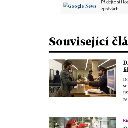
Přidejte si H
zprávách.
Související čl
D
f
Do
se
ne
26.
R