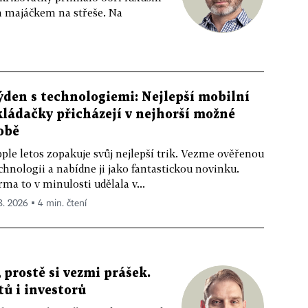
m majáčkem na střeše. Na
ýden s technologiemi: Nejlepší mobilní
kládačky přicházejí v nejhorší možné
obě
ple letos zopakuje svůj nejlepší trik. Vezme ověřenou
chnologii a nabídne ji jako fantastickou novinku.
rma to v minulosti udělala v...
 8. 2026 ▪ 4 min. čtení
 prostě si vezmi prášek.
tů i investorů