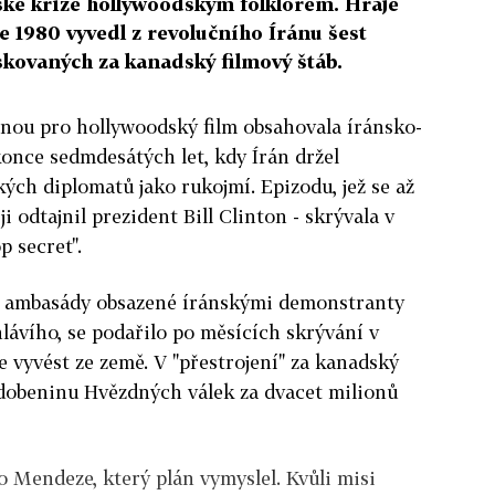
ké krize hollywoodským folklorem. Hraje
ce 1980 vyvedl z revolučního Íránu šest
ovaných za kanadský filmový štáb.
enou pro hollywoodský film obsahovala íránsko-
konce sedmdesátých let, kdy Írán držel
ých diplomatů jako rukojmí. Epizodu, jež se až
ji odtajnil prezident Bill Clinton - skrývala v
p secret".
i z ambasády obsazené íránskými demonstranty
lávího, se podařilo po měsících skrývání v
vyvést ze země. V "přestrojení" za kanadský
odobeninu Hvězdných válek za dvacet milionů
 Mendeze, který plán vymyslel. Kvůli misi