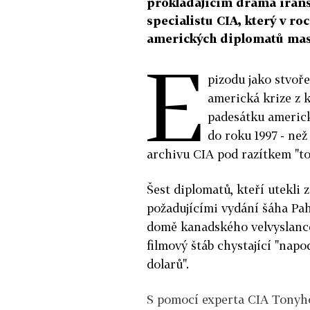
prokládajícím drama íráns
specialistu CIA, který v ro
amerických diplomatů mask
E
pizodu jako stvoř
americká krize z 
padesátku americk
do roku 1997 - než 
archivu CIA pod razítkem "to
Šest diplomatů, kteří utekl
požadujícími vydání šáha Pah
domě kanadského velvyslance 
filmový štáb chystající "nap
dolarů".
S pomocí experta CIA Tonyho