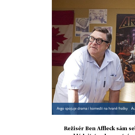
Argo spojuje drama i komedii na hraně frašky
Au
Režisér Ben Affleck sám se