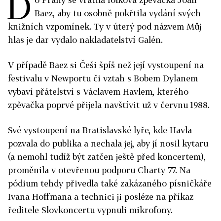
D
Baez, aby tu osobně pokřtila vydání svých
knižních vzpomínek. Ty v úterý pod názvem Můj
hlas je dar vydalo nakladatelství Galén.
V případě Baez si Češi špíš než její vystoupení na
festivalu v Newportu či vztah s Bobem Dylanem
vybaví přátelství s Václavem Havlem, kterého
zpěvačka poprvé přijela navštívit už v červnu 1988.
Své vystoupení na Bratislavské lyře, kde Havla
pozvala do publika a nechala jej, aby jí nosil kytaru
(a nemohl tudíž být zatčen ještě před koncertem),
proměnila v otevřenou podporu Charty 77. Na
pódium tehdy přivedla také zakázaného písničkáře
Ivana Hoffmana a technici ji posléze na příkaz
ředitele Slovkoncertu vypnuli mikrofony.