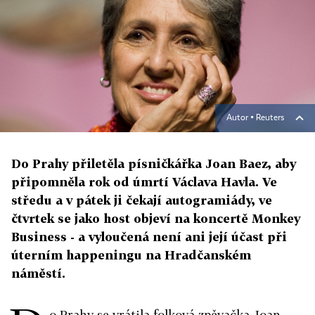
Autor ▪
Reuters
Do Prahy přiletěla písničkářka Joan Baez, aby
připomněla rok od úmrtí Václava Havla. Ve
středu a v pátek ji čekají autogramiády, ve
čtvrtek se jako host objeví na koncertě Monkey
Business - a vyloučená není ani její účast při
úterním happeningu na Hradčanském
náměstí.
o Prahy se vrátila folková zpěvačka Joan