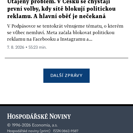
Utajený problém. V Česku se chystají
první volby, kdy sítě blokují politickou
reklamu. A hlavní oběť je nečekaná
V Podpásovce se tentokrát věnujeme tématu, o kterém
se vůbec nemluví. Meta začala blokovat politickou
reklamu na Facebooku a Instagramu a...
7. 8. 2026 ▪ 55:23 min.
DALŠÍ ZPRÁVY
©
1996-2026
Economia, a.s.
Hospodářské noviny (print) ISSN 0862-9587