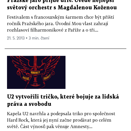
Pražské jaro přijde dřív. Uvede nejlepší
světový orchestr s Magdalenou Koženou
Festivalem s francouzským šarmem chce být příští
ročník Pražského jara. Úvodní Mou vlast zahrají
rozhlasoví filharmonikové z Paříže a o tři...
21. 5. 2013 ▪ 3 min. čtení
U2 vytvořili tričko, které bojuje za lidská
práva a svobodu
Kapela U2 navrhla a podepsala triko pro společnost
Hard Rock, která jej nyní začne prodávat po celém
světě. Část výnosů pak věnuje Amnesty...