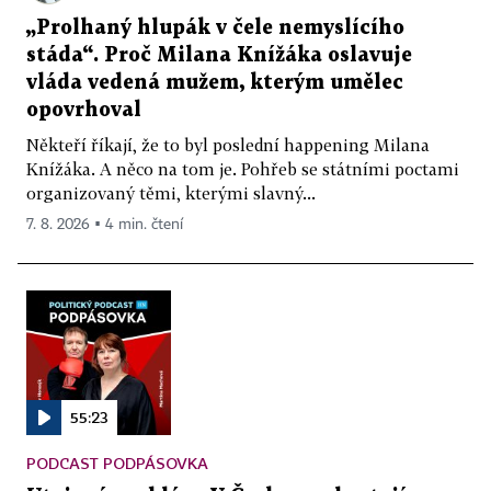
„Prolhaný hlupák v čele nemyslícího
stáda“. Proč Milana Knížáka oslavuje
vláda vedená mužem, kterým umělec
opovrhoval
Někteří říkají, že to byl poslední happening Milana
Knížáka. A něco na tom je. Pohřeb se státními poctami
organizovaný těmi, kterými slavný...
7. 8. 2026 ▪ 4 min. čtení
55:23
PODCAST PODPÁSOVKA