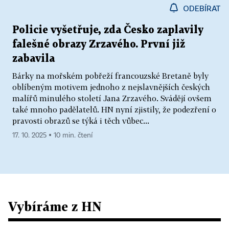
ODEBÍRAT
Policie vyšetřuje, zda Česko zaplavily
falešné obrazy Zrzavého. První již
zabavila
Bárky na mořském pobřeží francouzské Bretaně byly
oblíbeným motivem jednoho z nejslavnějších českých
malířů minulého století Jana Zrzavého. Svádějí ovšem
také mnoho padělatelů. HN nyní zjistily, že podezření o
pravosti obrazů se týká i těch vůbec...
17. 10. 2025 ▪ 10 min. čtení
Vybíráme z HN