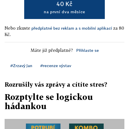
40 Kč
na první dva měsíce
Nebo zkuste
za 80
předplatné bez reklam a s mobilní aplikací
Kč.
Máte již předplatné?
Přihlaste se
#Zrzavý Jan
#recenze výstav
Rozrušily vás zprávy a cítíte stres?
Rozptylte se logickou
hádankou