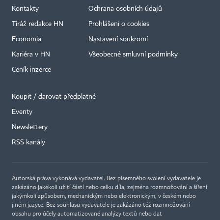
Kontakty
Ochrana osobních údajů
Tiráž redakce HN
Prohlášení o cookies
Economia
Nastavení soukromí
Kariéra v HN
Všeobecné smluvní podmínky
Ceník inzerce
Koupit / darovat předplatné
Eventy
×
Newslettery
RSS kanály
Autorská práva vykonává vydavatel. Bez písemného svolení vydavatele je
zakázáno jakékoli užití částí nebo celku díla, zejména rozmnožování a šíření
jakýmkoli způsobem, mechanickým nebo elektronickým, v českém nebo
jiném jazyce. Bez souhlasu vydavatele je zakázáno též rozmnožování
obsahu pro účely automatizované analýzy textů nebo dat