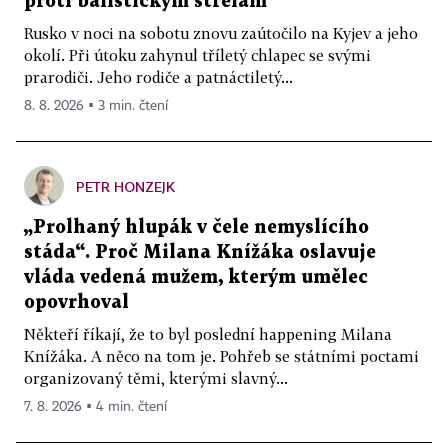
proti balistickým střelám
Rusko v noci na sobotu znovu zaútočilo na Kyjev a jeho
okolí. Při útoku zahynul tříletý chlapec se svými
prarodiči. Jeho rodiče a patnáctiletý...
8. 8. 2026 ▪ 3 min. čtení
PETR HONZEJK
„Prolhaný hlupák v čele nemyslícího
stáda“. Proč Milana Knížáka oslavuje
vláda vedená mužem, kterým umělec
opovrhoval
Někteří říkají, že to byl poslední happening Milana
Knížáka. A něco na tom je. Pohřeb se státními poctami
organizovaný těmi, kterými slavný...
7. 8. 2026 ▪ 4 min. čtení