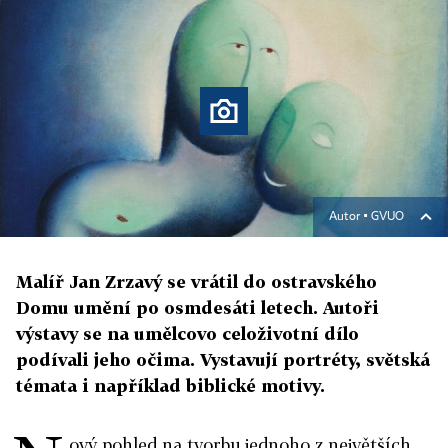
Autor ▪
GVUO
Malíř Jan Zrzavý se vrátil do ostravského
Domu umění po osmdesáti letech. Autoři
výstavy se na umělcovo celoživotní dílo
podívali jeho očima. Vystavují portréty, světská
témata i například biblické motivy.
ový pohled na tvorbu jednoho z největších