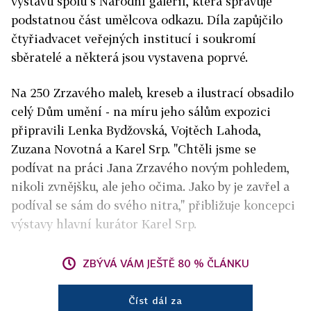
výstavu spolu s Národní galerií, která spravuje
podstatnou část umělcova odkazu. Díla zapůjčilo
čtyřiadvacet veřejných institucí i soukromí
sběratelé a některá jsou vystavena poprvé.
Na 250 Zrzavého maleb, kreseb a ilustrací obsadilo
celý Dům umění - na míru jeho sálům expozici
připravili Lenka Bydžovská, Vojtěch Lahoda,
Zuzana Novotná a Karel Srp. "Chtěli jsme se
podívat na práci Jana Zrzavého novým pohledem,
nikoli zvnějšku, ale jeho očima. Jako by je zavřel a
podíval se sám do svého nitra," přibližuje koncepci
výstavy hlavní kurátor Karel Srp.
ZBÝVÁ VÁM JEŠTĚ 80 % ČLÁNKU
Číst dál za