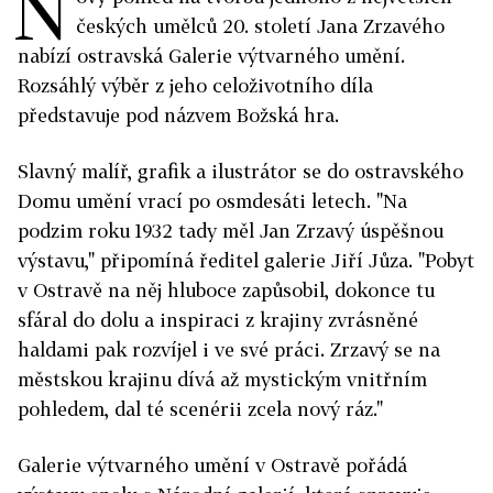
N
českých umělců 20. století Jana Zrzavého
nabízí ostravská Galerie výtvarného umění.
Rozsáhlý výběr z jeho celoživotního díla
představuje pod názvem Božská hra.
Slavný malíř, grafik a ilustrátor se do ostravského
Domu umění vrací po osmdesáti letech. "Na
podzim roku 1932 tady měl Jan Zrzavý úspěšnou
výstavu," připomíná ředitel galerie Jiří Jůza. "Pobyt
v Ostravě na něj hluboce zapůsobil, dokonce tu
sfáral do dolu a inspiraci z krajiny zvrásněné
haldami pak rozvíjel i ve své práci. Zrzavý se na
městskou krajinu dívá až mystickým vnitřním
pohledem, dal té scenérii zcela nový ráz."
Galerie výtvarného umění v Ostravě pořádá