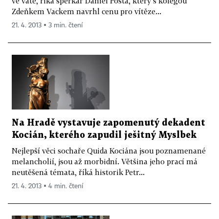
ve vatě, říká šperkař Daniel Pošta, který s kolegou
Zdeňkem Vackem navrhl cenu pro vítěze...
21. 4. 2013 ▪ 3 min. čtení
Na Hradě vystavuje zapomenutý dekadent
Kocián, kterého zapudil ješitný Myslbek
Nejlepší věci sochaře Quida Kociána jsou poznamenané
melancholií, jsou až morbidní. Většina jeho prací má
neutěšená témata, říká historik Petr...
21. 4. 2013 ▪ 4 min. čtení