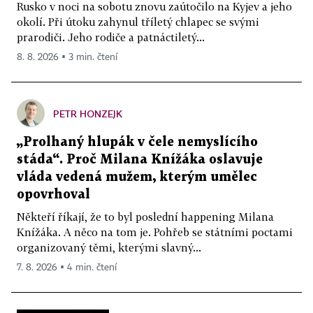
Rusko v noci na sobotu znovu zaútočilo na Kyjev a jeho
okolí. Při útoku zahynul tříletý chlapec se svými
prarodiči. Jeho rodiče a patnáctiletý...
8. 8. 2026 ▪ 3 min. čtení
PETR HONZEJK
„Prolhaný hlupák v čele nemyslícího
stáda“. Proč Milana Knížáka oslavuje
vláda vedená mužem, kterým umělec
opovrhoval
Někteří říkají, že to byl poslední happening Milana
Knížáka. A něco na tom je. Pohřeb se státními poctami
organizovaný těmi, kterými slavný...
7. 8. 2026 ▪ 4 min. čtení