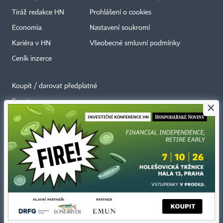
Tiráž redakce HN
Prohlášení o cookies
Economia
Nastavení soukromí
Kariéra v HN
Všeobecné smluvní podmínky
Ceník inzerce
Koupit / darovat předplatné
Eventy
×
Newslettery
RSS kanály
Autorská práva vykonává vydavatel. Bez písemného svolení vydavatele je
zakázáno jakékoli užití částí nebo celku díla, zejména rozmnožování a šíření
jakýmkoli způsobem, mechanickým nebo elektronickým, v českém nebo
jiném jazyce. Bez souhlasu vydavatele je zakázáno též rozmnožování
obsahu pro účely automatizované analýzy textů nebo dat
podle ustanovení § 39c autorského zákona.