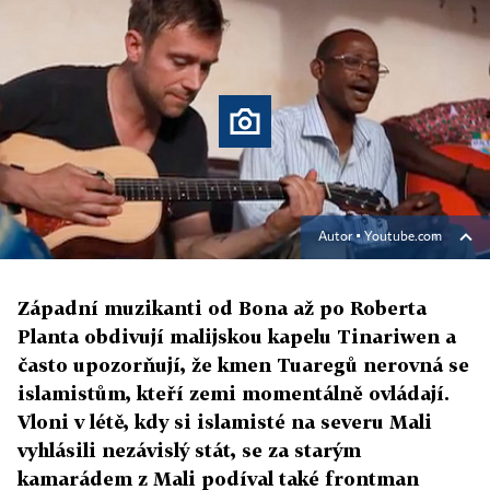
Autor ▪
Youtube.com
Západní muzikanti od Bona až po Roberta
Planta obdivují malijskou kapelu Tinariwen a
často upozorňují, že kmen Tuaregů nerovná se
islamistům, kteří zemi momentálně ovládají.
Vloni v létě, kdy si islamisté na severu Mali
vyhlásili nezávislý stát, se za starým
kamarádem z Mali podíval také frontman