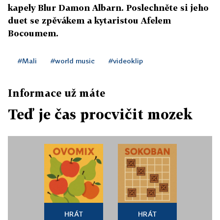
kapely Blur Damon Albarn. Poslechněte si jeho
duet se zpěvákem a kytaristou Afelem
Bocoumem.
#Mali
#world music
#videoklip
Informace už máte
Teď je čas procvičit mozek
HRÁT
HRÁT