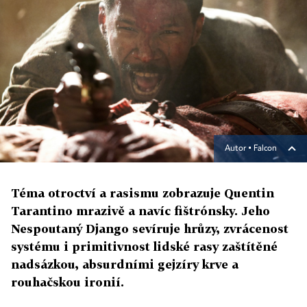
Autor ▪
Falcon
Téma otroctví a rasismu zobrazuje Quentin
Tarantino mrazivě a navíc fištrónsky. Jeho
Nespoutaný Django sevíruje hrůzy, zvrácenost
systému i primitivnost lidské rasy zaštítěné
nadsázkou, absurdními gejzíry krve a
rouhačskou ironií.