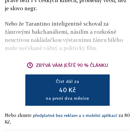
právě běží i v českých kinech, problémy větší, než
je slovo negr.
Nebo že Tarantino inteligentně schoval za
žánrovými bakchanáliemi, násilím a rozkošně
neuctivou nakládačkou výstavnímu žánru bílého
muže nečekaně vážný a politický film.
ZBÝVÁ VÁM JEŠTĚ 90 % ČLÁNKU
Číst dál za
40 Kč
na první dva měsíce
Nebo zkuste
za 80
předplatné bez reklam a s mobilní aplikací
Kč.