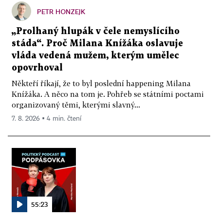
PETR HONZEJK
„Prolhaný hlupák v čele nemyslícího
stáda“. Proč Milana Knížáka oslavuje
vláda vedená mužem, kterým umělec
opovrhoval
Někteří říkají, že to byl poslední happening Milana
Knížáka. A něco na tom je. Pohřeb se státními poctami
organizovaný těmi, kterými slavný...
7. 8. 2026 ▪ 4 min. čtení
55:23