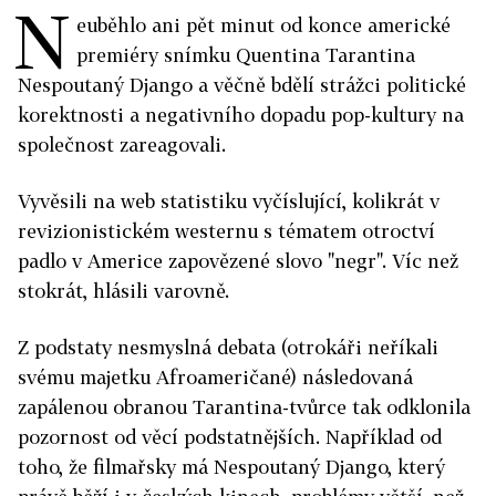
N
euběhlo ani pět minut od konce americké
premiéry snímku Quentina Tarantina
Nespoutaný Django a věčně bdělí strážci politické
korektnosti a negativního dopadu pop-kultury na
společnost zareagovali.
Vyvěsili na web statistiku vyčíslující, kolikrát v
revizionistickém westernu s tématem otroctví
padlo v Americe zapovězené slovo "negr". Víc než
stokrát, hlásili varovně.
Z podstaty nesmyslná debata (otrokáři neříkali
svému majetku Afroameričané) následovaná
zapálenou obranou Tarantina-tvůrce tak odklonila
pozornost od věcí podstatnějších. Například od
toho, že filmařsky má Nespoutaný Django, který