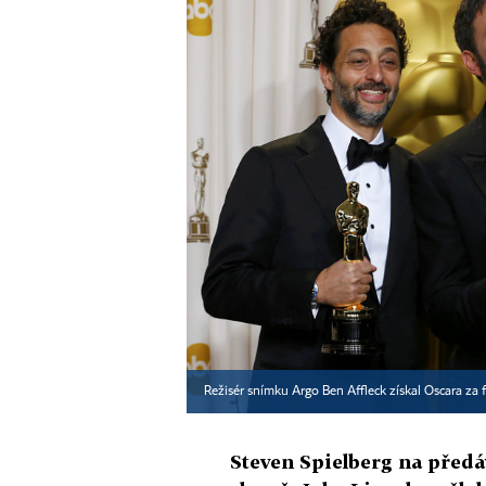
Režisér snímku Argo Ben Affleck získal Oscara za 
Steven Spielberg na před