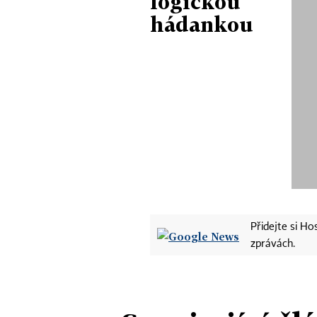
logickou
hádankou
Přidejte si H
zprávách.