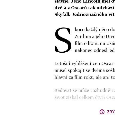
slavně. Jeho Lincoln měl 
dvě a z Oscarů tak odcház
Skyfall. Jednoznačného vítě
S
koro každý něco dos
Zeitlina a jeho Div
film o honu na Usá
nakonec odnesl jedn
Letošní vyhlášení cen Oscar 
musel spokojit se dvěma sošk
hlavní za film roku, ale ani t
Radovat se může rozhodně re
život získal celkem čtyři Os
ZBÝ