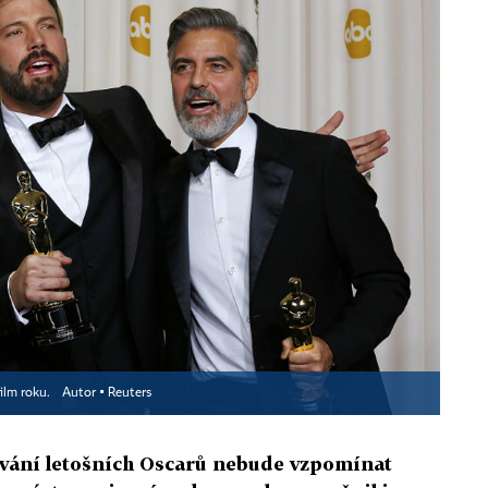
film roku.
Autor ▪
Reuters
ávání letošních Oscarů nebude vzpomínat