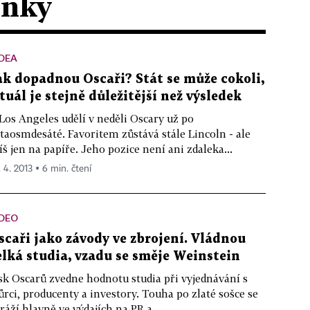
ánky
DEA
ak dopadnou Oscaři? Stát se může cokoli,
ituál je stejně důležitější než výsledek
Los Angeles udělí v neděli Oscary už po
taosmdesáté. Favoritem zůstává stále Lincoln - ale
íš jen na papíře. Jeho pozice není ani zdaleka...
. 4. 2013 ▪ 6 min. čtení
IDEO
scaři jako závody ve zbrojení. Vládnou
elká studia, vzadu se směje Weinstein
sk Oscarů zvedne hodnotu studia při vyjednávání s
ůrci, producenty a investory. Touha po zlaté sošce se
ráží hlavně ve výdajích na PR a...