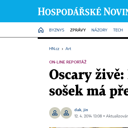
ZPRÁVY
HOME
BYZNYS
NÁZORY
TECH
HN.cz
›
Art
ON-LINE REPORTÁŽ
Oscary živě:
sošek má pře
dak
jin
,
12. 4. 2014 13:08 ▪ Aktualizován