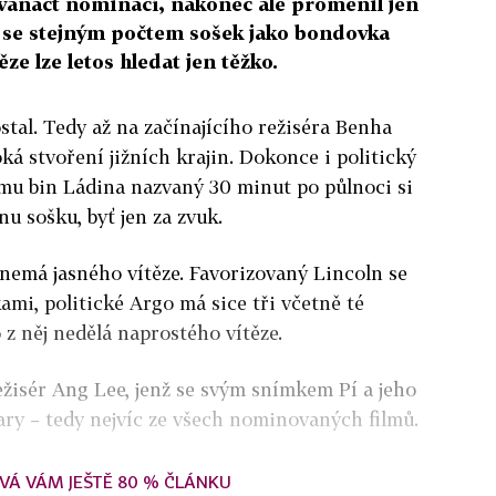
dvanáct nominací, nakonec ale proměnil jen
í se stejným počtem sošek jako bondovka
ze lze letos hledat jen těžko.
tal. Tedy až na začínajícího režiséra Benha
oká stvoření jižních krajin. Dokonce i politický
mu bin Ládina nazvaný 30 minut po půlnoci si
u sošku, byť jen za zvuk.
nemá jasného vítěze. Favorizovaný Lincoln se
ami, politické Argo má sice tři včetně té
o z něj nedělá naprostého vítěze.
žisér Ang Lee, jenž se svým snímkem Pí a jeho
cary – tedy nejvíc ze všech nominovaných filmů.
VÁ VÁM JEŠTĚ 80 % ČLÁNKU