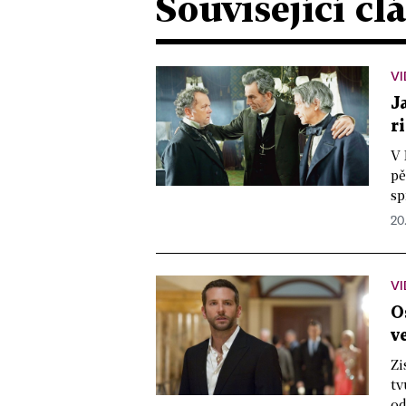
Související čl
VI
J
r
V 
pě
sp
20
V
O
v
Zi
tv
od