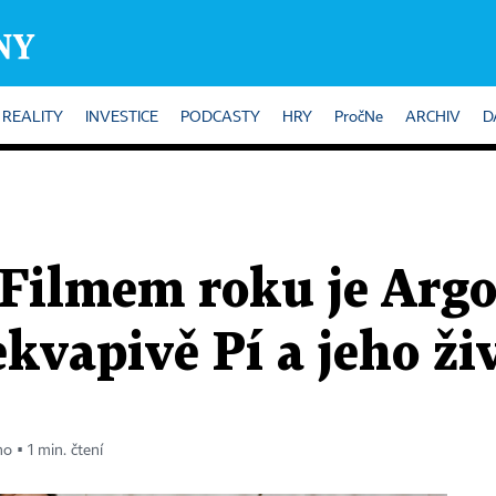
REALITY
INVESTICE
PODCASTY
HRY
PročNe
ARCHIV
D
 Filmem roku je Argo,
kvapivě Pí a jeho ži
o ▪ 1 min. čtení