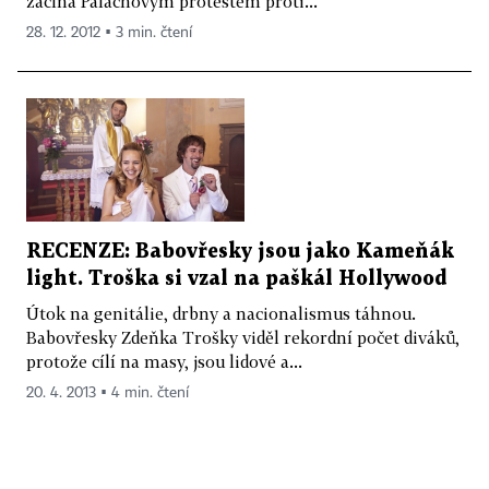
začíná Palachovým protestem proti...
28. 12. 2012 ▪ 3 min. čtení
RECENZE: Babovřesky jsou jako Kameňák
light. Troška si vzal na paškál Hollywood
Útok na genitálie, drbny a nacionalismus táhnou.
Babovřesky Zdeňka Trošky viděl rekordní počet diváků,
protože cílí na masy, jsou lidové a...
20. 4. 2013 ▪ 4 min. čtení