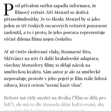
P
od přívalem sněhu zapadla informace, že
filmový režisér Jiří Menzel se dožívá
pětasedmdesátky. Je to škoda: Menzel by si jako
jeden ze tří českých oscarových režisérů pozornost
zasloužil, a to i proto, že jeho postava reprezentuje
věčné dilema filmu nejen českého.
Ať už Ostře sledované vlaky, Rozmarné léto,
Skřivánci na niti či další hrabalovské adaptace,
všechny Menzelovy filmy si dělají nárok na
uměleckou kvalitu. Sám autor je ale za umělecké
nepovažuje, protože v jeho pojetí je film stále lidová
zábava, která ovšem "nesmí kazit vkus".
Režisér má vždy myslet na diváka ("film se dělá pro
lidi"), ale má to dle Menzela dělat kultivovaně, aby