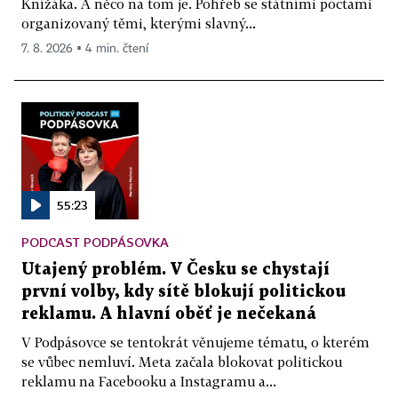
Knížáka. A něco na tom je. Pohřeb se státními poctami
organizovaný těmi, kterými slavný...
7. 8. 2026 ▪ 4 min. čtení
55:23
PODCAST PODPÁSOVKA
Utajený problém. V Česku se chystají
první volby, kdy sítě blokují politickou
reklamu. A hlavní oběť je nečekaná
V Podpásovce se tentokrát věnujeme tématu, o kterém
se vůbec nemluví. Meta začala blokovat politickou
reklamu na Facebooku a Instagramu a...