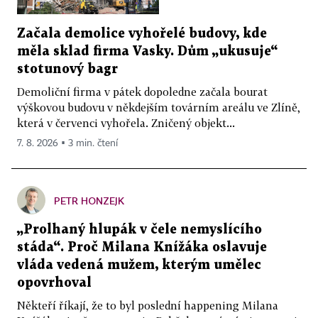
Začala demolice vyhořelé budovy, kde
měla sklad firma Vasky. Dům „ukusuje“
stotunový bagr
Demoliční firma v pátek dopoledne začala bourat
výškovou budovu v někdejším továrním areálu ve Zlíně,
která v červenci vyhořela. Zničený objekt...
7. 8. 2026 ▪ 3 min. čtení
PETR HONZEJK
„Prolhaný hlupák v čele nemyslícího
stáda“. Proč Milana Knížáka oslavuje
vláda vedená mužem, kterým umělec
opovrhoval
Někteří říkají, že to byl poslední happening Milana