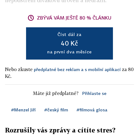
nepodstřelil divákovu úroveň a neurazil.
ZBÝVÁ VÁM JEŠTĚ 80 % ČLÁNKU
Číst dál za
40 Kč
na první dva měsíce
Nebo zkuste
za 80
předplatné bez reklam a s mobilní aplikací
Kč.
Máte již předplatné?
Přihlaste se
#Menzel Jiří
#český film
#filmová glosa
Rozrušily vás zprávy a cítíte stres?