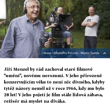
Autor ▪
MediaPro Pictures - Martin Špelda
Jiří Menzel by rád zachoval staré filmové
"umění", novému nerozumí. V jeho přirozeně
konzervujícím věku to není nic divného, kdyby
tytéž názory neměl už v roce 1966, kdy mu bylo
28 let! V jeho pojetí je film stále lidová zábava,
režisér má myslet na diváka.