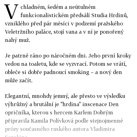
V
chladném, šedém a neútulném
funkcionalistickém předsálí Studia Hrdinů,
vzniklého před pár měsíci v podzemí pražského
Veletržního paláce, stojí vana a v ní je ponořený
nahý muž.
Je patrně ráno po náročném dni. Jeho první kroky
vedou na toaletu, kde se vyzvrací. Potom se vrátí,
obleče si dobře padnoucí smoking – a nový den
může začít.
Elegantní, mnohdy jemný, ale přesto ve výsledku
výhrůžný a brutální je "hrdina" inscenace Den
opričníka, kterou s hercem Karlem Dobrým
připravila Kamila Polívková podle stejnojmenné
prózy současného ruského autora Vladimira