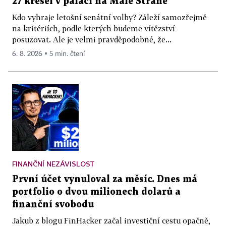
27 křesel v paláci na Malé Straně
Kdo vyhraje letošní senátní volby? Záleží samozřejmě
na kritériích, podle kterých budeme vítězství
posuzovat. Ale je velmi pravděpodobné, že...
6. 8. 2026 ▪ 5 min. čtení
FINANČNÍ NEZÁVISLOST
První účet vynuloval za měsíc. Dnes má
portfolio o dvou milionech dolarů a
finanční svobodu
Jakub z blogu FinHacker začal investiční cestu opačně,