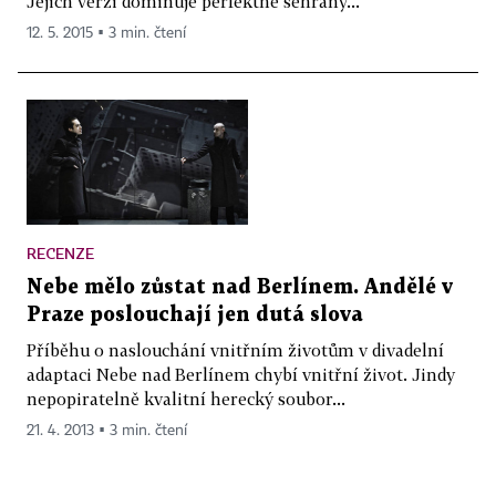
Jejich verzi dominuje perfektně sehraný...
12. 5. 2015 ▪ 3 min. čtení
RECENZE
Nebe mělo zůstat nad Berlínem. Andělé v
Praze poslouchají jen dutá slova
Příběhu o naslouchání vnitřním životům v divadelní
adaptaci Nebe nad Berlínem chybí vnitřní život. Jindy
nepopiratelně kvalitní herecký soubor...
21. 4. 2013 ▪ 3 min. čtení