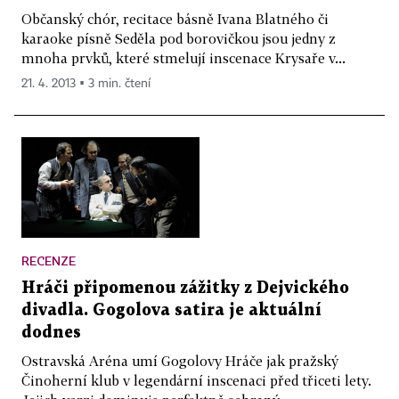
Občanský chór, recitace básně Ivana Blatného či
karaoke písně Seděla pod borovičkou jsou jedny z
mnoha prvků, které stmelují inscenace Krysaře v...
21. 4. 2013 ▪ 3 min. čtení
RECENZE
Hráči připomenou zážitky z Dejvického
divadla. Gogolova satira je aktuální
dodnes
Ostravská Aréna umí Gogolovy Hráče jak pražský
Činoherní klub v legendární inscenaci před třiceti lety.