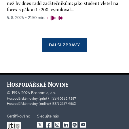
než by dnes radil začátečníkům: jako student vletěl na
forex s pákou 1 : 200, vynuloval...
5. 8. 2026 ▪ 21:50 min.
DALŠÍ ZPRÁVY
©
1996-2026
Economia, a.s.
Hospodářské noviny (print) ISSN 0862-9587
Hospodářské noviny (online) ISSN 2787-950X
Certifikováno
Sledujte nás