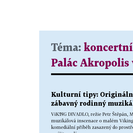
Téma:
koncertní 
Palác Akropolis 
Kulturní tipy: Originál
zábavný rodinný muzikál 
ViK!NG DIVADLO, režie Petr Štěpán, M
muzikálová inscenace o malém Viking
komediální příběh zasazený do prostře