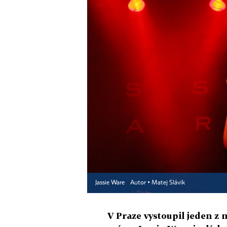
Jassie Ware
Autor ▪
Matej Slávik
V Praze vystoupil jeden z 