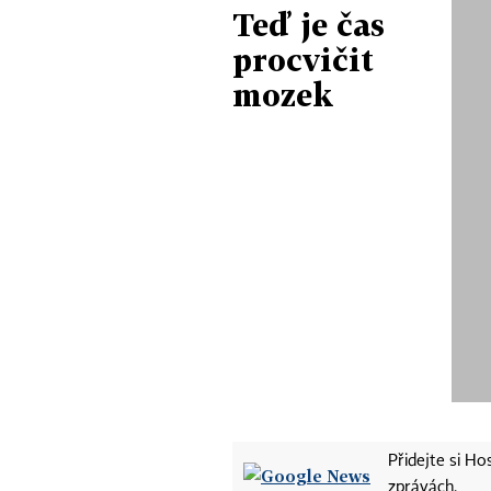
Teď je čas
procvičit
mozek
Přidejte si H
zprávách.