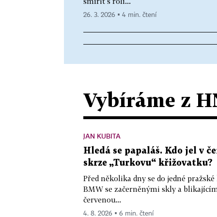
smířit s rolí...
26. 3. 2026 ▪ 4 min. čtení
Vybíráme z H
JAN KUBITA
Hledá se papaláš. Kdo jel v
skrze „Turkovu“ křižovatku?
Před několika dny se do jedné pražské
BMW se začerněnými skly a blikající
červenou...
4. 8. 2026 ▪ 6 min. čtení