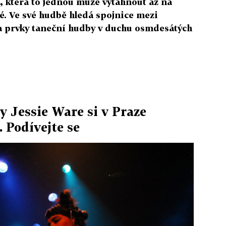
a, která to jednou může vytáhnout až na
é. Ve své hudbě hledá spojnice mezi
a prvky taneční hudby v duchu osmdesátých
y Jessie Ware si v Praze
. Podívejte se