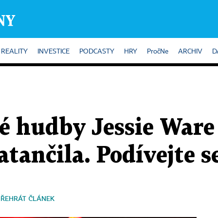
REALITY
INVESTICE
PODCASTY
HRY
PročNe
ARCHIV
D
é hudby Jessie Ware 
atančila. Podívejte s
PŘEHRÁT ČLÁNEK