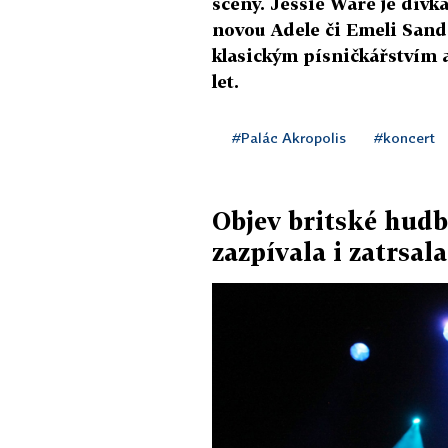
scény. Jessie Ware je dívk
novou Adele či Emeli Sand
klasickým písničkářstvím 
let.
#Palác Akropolis
#koncert
Objev britské hudb
zazpívala i zatrsala