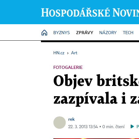
ZPRÁVY
HOME
BYZNYS
NÁZORY
TECH
HN.cz
›
Art
FOTOGALERIE
Objev britsk
zazpívala i z
rek
22. 3. 2013 13:54 ▪ 0 min. čtení