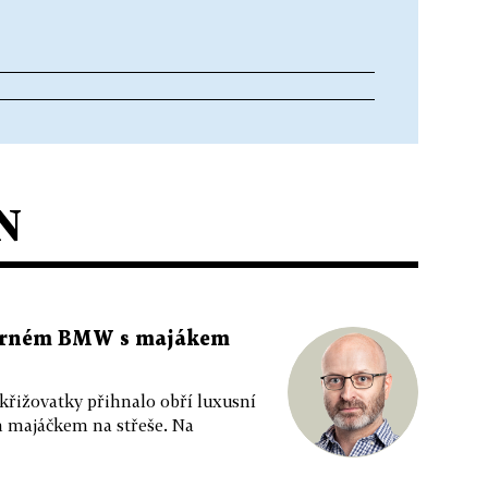
N
 černém BMW s majákem
 křižovatky přihnalo obří luxusní
m majáčkem na střeše. Na