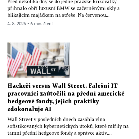
Před několika dny se do jedné pražské křižovatky
přihnalo obří luxusní BMW se začerněnými skly a
blikajícím majáčkem na střeše. Na červenou...
4. 8. 2026 ▪ 6 min. čtení
Hackeři versus Wall Street. Falešní IT
pracovníci zaútočili na přední americké
hedgeové fondy, jejich praktiky
zdokonaluje AI
Wall Street v posledních dnech zasáhla vlna
sofistikovaných kybernetických útoků, které mířily na
tamní přední hedgeové fondy a správce aktiv....