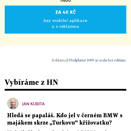
nebo
ZA 40 KČ
bez mobilní aplikace
a s reklamou
|
Předplatné HN+ je zcela bez reklam.
Vybíráme z HN
JAN KUBITA
Hledá se papaláš. Kdo jel v černém BMW s
majákem skrze „Turkovu“ křižovatku?