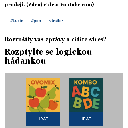
prodeji. (Zdroj videa: Youtube.com)
#Lucie
#pop
#trailer
Rozrušily vás zprávy a cítíte stres?
Rozptylte se logickou
hádankou
HRÁT
HRÁT