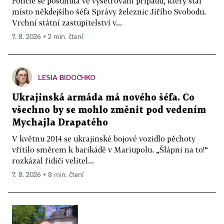
Policie se posunula ve vyšetřování případu, který stál
místo někdejšího šéfa Správy železnic Jiřího Svobodu.
Vrchní státní zastupitelství v...
7. 8. 2026 ▪ 2 min. čtení
LESIA BIDOCHKO
Ukrajinská armáda má nového šéfa. Co
všechno by se mohlo změnit pod vedením
Mychajla Drapatého
V květnu 2014 se ukrajinské bojové vozidlo pěchoty
vřítilo směrem k barikádě v Mariupolu. „Šlápni na to!“
rozkázal řidiči velitel...
7. 8. 2026 ▪ 8 min. čtení