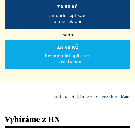
ZA 80 KČ
s mobilní aplikací
a bez reklam
nebo
ZA 40 KČ
bez mobilní aplikace
a s reklamou
|
Předplatné HN+ je zcela bez reklam.
Vybíráme z HN