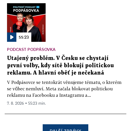
55:23
PODCAST PODPÁSOVKA
Utajený problém. V Česku se chystají
první volby, kdy sítě blokují politickou
reklamu. A hlavní oběť je nečekaná
V Podpásovce se tentokrát věnujeme tématu, o kterém
se vůbec nemluví. Meta začala blokovat politickou
reklamu na Facebooku a Instagramu a...
7. 8. 2026 ▪ 55:23 min.
DALŠÍ ZPRÁVY