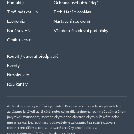
Kontakty
Ochrana osobních údajů
Tiráž redakce HN
Prohlášení o cookies
Economia
Nastavení soukromí
Kariéra v HN
Všeobecné smluvní podmínky
Ceník inzerce
Koupit / darovat předplatné
Eventy
×
Newslettery
RSS kanály
Autorská práva vykonává vydavatel. Bez písemného svolení vydavatele je
zakázáno jakékoli užití částí nebo celku díla, zejména rozmnožování a šíření
jakýmkoli způsobem, mechanickým nebo elektronickým, v českém nebo
jiném jazyce. Bez souhlasu vydavatele je zakázáno též rozmnožování
obsahu pro účely automatizované analýzy textů nebo dat
podle ustanovení § 39c autorského zákona.