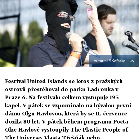
Autor ▪
Jiří Koťátko
Festival United Islands se letos z pražských
ostrovů přestěhoval do parku Ladronka v
Praze 6. Na festivalu celkem vystupuje 195
kapel. V pátek se vzpomínalo na bývalou první
dámu Olgu Havlovou, která by se 11. července
dožila 80 let. V pátek během programu Pocta
Olze Havlové vystoupily The Plastic People of
The Universe, Vlasta Třešňák nebo