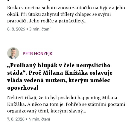
Rusko v noci na sobotu znovu zaútočilo na Kyjev a jeho
okolí. Při útoku zahynul tříletý chlapec se svými
prarodiči. Jeho rodiče a patnáctiletý...
8. 8. 2026 ▪ 3 min. čtení
PETR HONZEJK
„Prolhaný hlupák v čele nemyslícího
stáda“. Proč Milana Knížáka oslavuje
vláda vedená mužem, kterým umělec
opovrhoval
Někteří říkají, že to byl poslední happening Milana
Knížáka. A něco na tom je. Pohřeb se státními poctami
organizovaný těmi, kterými slavný...
7. 8. 2026 ▪ 4 min. čtení