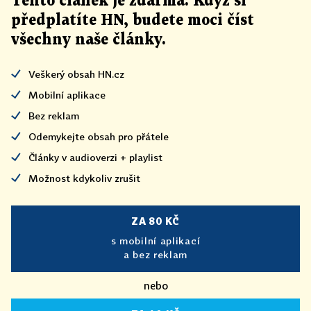
Tento článek
je
zdarma. Když si
předplatíte HN, budete moci číst
všechny naše články
.
Veškerý obsah HN.cz
Mobilní aplikace
Bez reklam
Odemykejte obsah pro přátele
Články v audioverzi + playlist
Možnost kdykoliv zrušit
ZA 80 KČ
s mobilní aplikací
a bez reklam
nebo