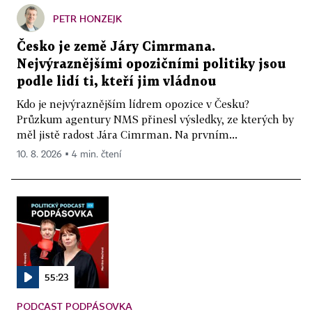
PETR HONZEJK
Česko je země Járy Cimrmana.
Nejvýraznějšími opozičními politiky jsou
podle lidí ti, kteří jim vládnou
Kdo je nejvýraznějším lídrem opozice v Česku?
Průzkum agentury NMS přinesl výsledky, ze kterých by
měl jistě radost Jára Cimrman. Na prvním...
10. 8. 2026 ▪ 4 min. čtení
55:23
PODCAST PODPÁSOVKA