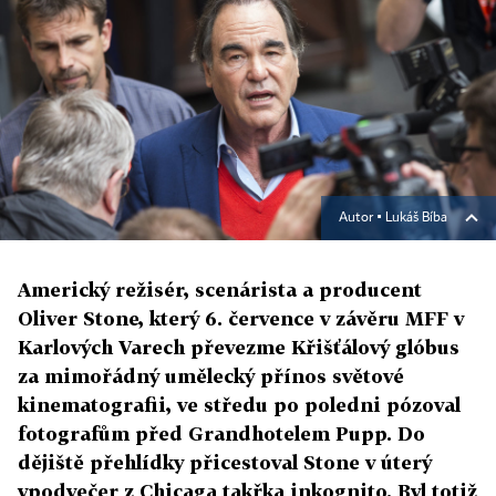
Autor ▪
Lukáš Bíba
Americký režisér, scenárista a producent
Oliver Stone, který 6. července v závěru MFF v
Karlových Varech převezme Křišťálový glóbus
za mimořádný umělecký přínos světové
kinematografii, ve středu po poledni pózoval
fotografům před Grandhotelem Pupp. Do
dějiště přehlídky přicestoval Stone v úterý
vpodvečer z Chicaga takřka inkognito. Byl totiž