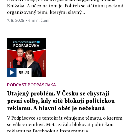
Knížáka. A něco na tom je. Pohřeb se státními poctami
organizovaný těmi, kterými slavný...
7. 8. 2026 ▪ 4 min. čtení
55:23
PODCAST PODPÁSOVKA
Utajený problém. V Česku se chystají
první volby, kdy sítě blokují politickou
reklamu. A hlavní oběť je nečekaná
V Podpásovce se tentokrát věnujeme tématu, o kterém
se vůbec nemluví. Meta začala blokovat politickou
reklamu na Facebooku a Instagramu a...