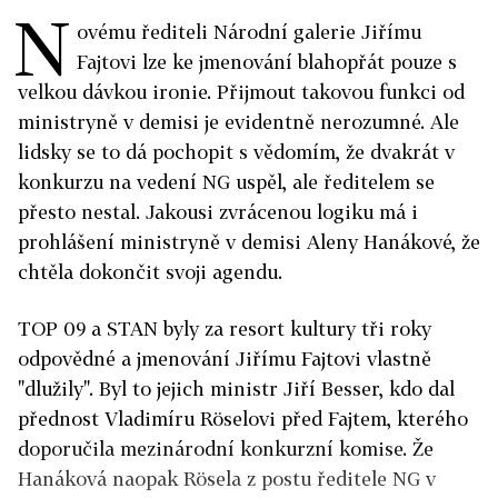
N
ovému řediteli Národní galerie Jiřímu
Fajtovi lze ke jmenování blahopřát pouze s
velkou dávkou ironie. Přijmout takovou funkci od
ministryně v demisi je evidentně nerozumné. Ale
lidsky se to dá pochopit s vědomím, že dvakrát v
konkurzu na vedení NG uspěl, ale ředitelem se
přesto nestal. Jakousi zvrácenou logiku má i
prohlášení ministryně v demisi Aleny Hanákové, že
chtěla dokončit svoji agendu.
TOP 09 a STAN byly za resort kultury tři roky
odpovědné a jmenování Jiřímu Fajtovi vlastně
"dlužily". Byl to jejich ministr Jiří Besser, kdo dal
přednost Vladimíru Röselovi před Fajtem, kterého
doporučila mezinárodní konkurzní komise. Že
Hanáková naopak Rösela z postu ředitele NG v