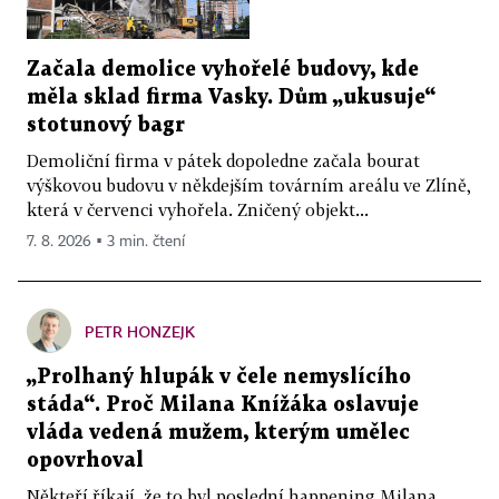
Začala demolice vyhořelé budovy, kde
měla sklad firma Vasky. Dům „ukusuje“
stotunový bagr
Demoliční firma v pátek dopoledne začala bourat
výškovou budovu v někdejším továrním areálu ve Zlíně,
která v červenci vyhořela. Zničený objekt...
7. 8. 2026 ▪ 3 min. čtení
PETR HONZEJK
„Prolhaný hlupák v čele nemyslícího
stáda“. Proč Milana Knížáka oslavuje
vláda vedená mužem, kterým umělec
opovrhoval
Někteří říkají, že to byl poslední happening Milana