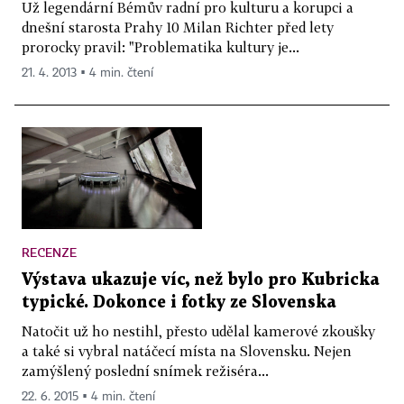
Už legendární Bémův radní pro kulturu a korupci a
dnešní starosta Prahy 10 Milan Richter před lety
prorocky pravil: "Problematika kultury je...
21. 4. 2013 ▪ 4 min. čtení
RECENZE
Výstava ukazuje víc, než bylo pro Kubricka
typické. Dokonce i fotky ze Slovenska
Natočit už ho nestihl, přesto udělal kamerové zkoušky
a také si vybral natáčecí místa na Slovensku. Nejen
zamýšlený poslední snímek režiséra...
22. 6. 2015 ▪ 4 min. čtení