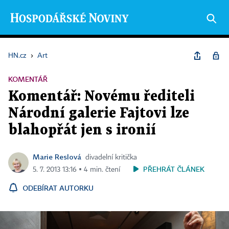
HN.cz
›
Art
KOMENTÁŘ
Komentář: Novému řediteli
Národní galerie Fajtovi lze
blahopřát jen s ironií
Marie Reslová
divadelní kritička
PŘEHRÁT ČLÁNEK
5. 7. 2013 13:16 ▪ 4 min. čtení
ODEBÍRAT AUTORKU