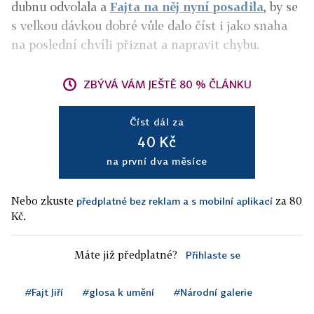
dubnu odvolala a
Fajta na něj nyní posadila
, by se
s velkou dávkou dobré vůle dalo číst i jako snaha
na poslední chvíli přiznat a napravit chybu.
ZBÝVÁ VÁM JEŠTĚ 80 % ČLÁNKU
Číst dál za
40 Kč
na první dva měsíce
Nebo zkuste
za 80
předplatné bez reklam a s mobilní aplikací
Kč.
Máte již předplatné?
Přihlaste se
#Fajt Jiří
#glosa k umění
#Národní galerie