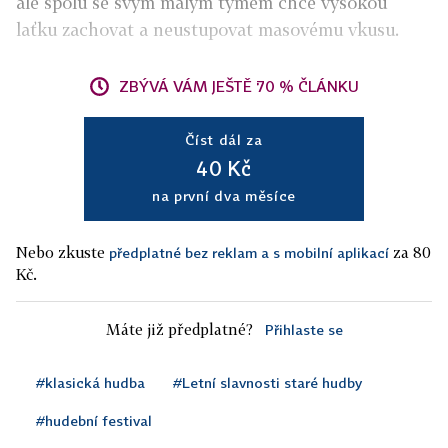
ale spolu se svým malým týmem chce vysokou
laťku zachovat a neustupovat masovému vkusu.
ZBÝVÁ VÁM JEŠTĚ 70 % ČLÁNKU
Číst dál za
40 Kč
na první dva měsíce
Nebo zkuste
za 80
předplatné bez reklam a s mobilní aplikací
Kč.
Máte již předplatné?
Přihlaste se
#klasická hudba
#Letní slavnosti staré hudby
#hudební festival