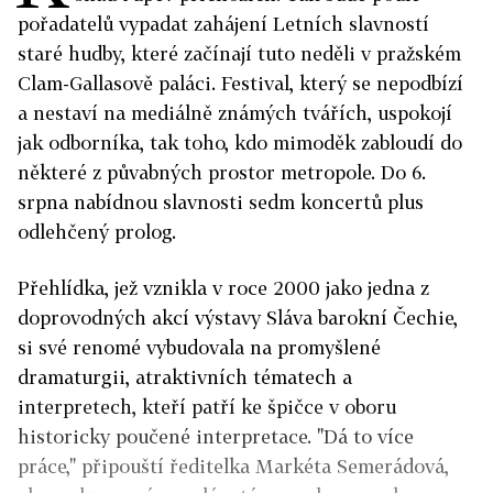
pořadatelů vypadat zahájení Letních slavností
staré hudby, které začínají tuto neděli v pražském
Clam-Gallasově paláci. Festival, který se nepodbízí
a nestaví na mediálně známých tvářích, uspokojí
jak odborníka, tak toho, kdo mimoděk zabloudí do
některé z půvabných prostor metropole. Do 6.
srpna nabídnou slavnosti sedm koncertů plus
odlehčený prolog.
Přehlídka, jež vznikla v roce 2000 jako jedna z
doprovodných akcí výstavy Sláva barokní Čechie,
si své renomé vybudovala na promyšlené
dramaturgii, atraktivních tématech a
interpretech, kteří patří ke špičce v oboru
historicky poučené interpretace. "Dá to více
práce," připouští ředitelka Markéta Semerádová,