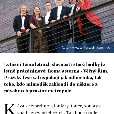
Autor ▪
www.cantuscoelln.com
Letošní téma letních slavností staré hudby je
letně prázdninové: Roma aeterna - Věčný Řím.
Pražský festival uspokojí jak odborníka, tak
toho, kdo mimoděk zabloudí do některé z
půvabných prostor metropole.
K
áva se zmrzlinou, fanfáry, tance, sonáty a
snad i zpěv příchozích. Tak bude podle