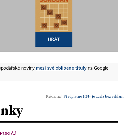
HRÁT
mezi své oblíbené tituly
ospodářské noviny
na Google
|
Předplatné HN+ je zcela bez reklam.
ánky
EPORTÁŽ