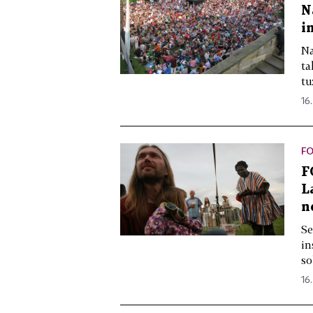
N
i
Na
ta
tu
16.
F
F
L
n
Se
in
so
16.