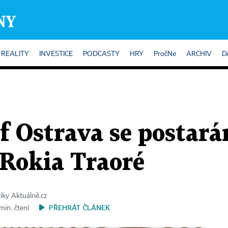
REALITY
INVESTICE
PODCASTY
HRY
PročNe
ARCHIV
D
f Ostrava se postará
á Rokia Traoré
riky Aktuálně.cz
PŘEHRÁT ČLÁNEK
min. čtení