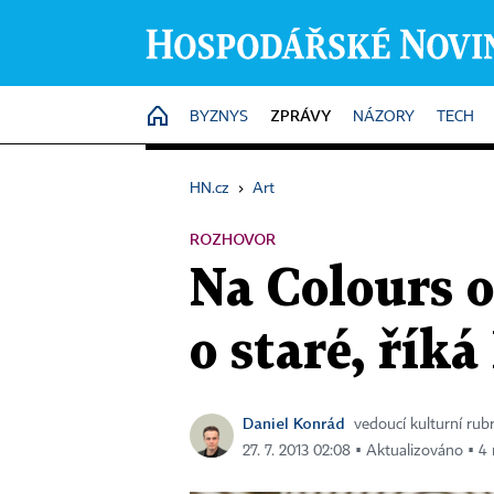
ZPRÁVY
HOME
BYZNYS
NÁZORY
TECH
HN.cz
›
Art
ROZHOVOR
Na Colours o
o staré, řík
Daniel Konrád
vedoucí kulturní rub
27. 7. 2013 02:08 ▪ Aktualizováno ▪ 4 