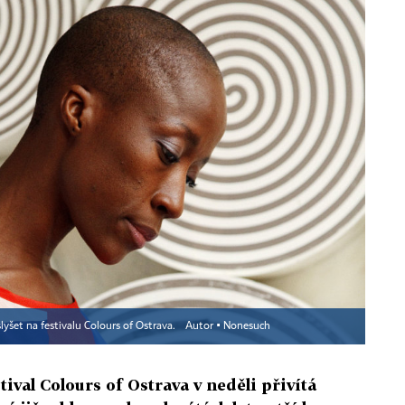
lyšet na festivalu Colours of Ostrava.
Autor ▪
Nonesuch
tival Colours of Ostrava v neděli přivítá