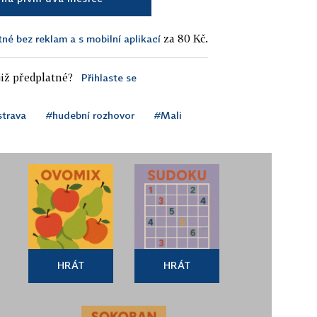
za 80 Kč.
tné bez reklam a s mobilní aplikací
iž předplatné?
Přihlaste se
strava
#hudební rozhovor
#Mali
HRÁT
HRÁT