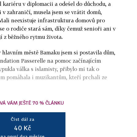
l kariéru v diplomacii a odešel do důchodu, a
 v zahraničí, musela jsem se vrátit domů,
 Mali neexistuje infrastruktura domovů pro
se o rodiče stará sám, díky čemuž senioři ani v
í z běžného rytmu života.
v hlavním městě Bamaku jsem si postavila dům,
oundation Passerelle na pomoc začínajícím
ukla válka s islamisty, přibylo mi tak o
sem pomáhala i muzikantům, kteří prchali ze
VÁ VÁM JEŠTĚ 70 % ČLÁNKU
Číst dál za
40 Kč
na první dva měsíce