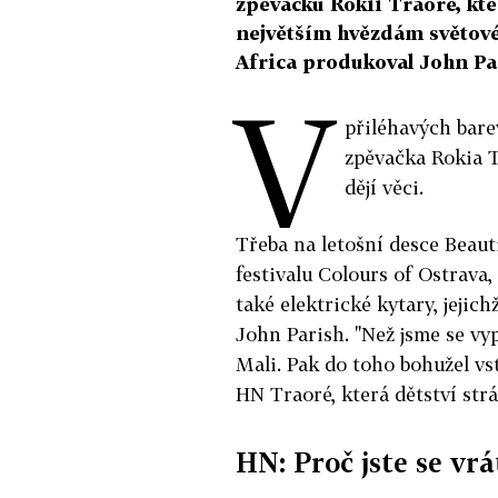
zpěvačku Rokii Traoré, kte
největším hvězdám světové 
Africa produkoval John Pa
V
přiléhavých bare
zpěvačka Rokia T
dějí věci.
Třeba na letošní desce Beauti
festivalu Colours of Ostrava
také elektrické kytary, jejic
John Parish. "Než jsme se vyp
Mali. Pak do toho bohužel vst
HN Traoré, která dětství strá
HN: Proč jste se vrá