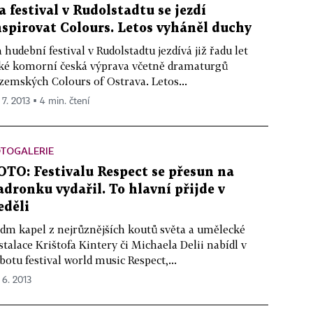
a festival v Rudolstadtu se jezdí
nspirovat Colours. Letos vyháněl duchy
 hudební festival v Rudolstadtu jezdívá již řadu let
ké komorní česká výprava včetně dramaturgů
zemských Colours of Ostrava. Letos...
 7. 2013 ▪ 4 min. čtení
OTOGALERIE
OTO: Festivalu Respect se přesun na
adronku vydařil. To hlavní přijde v
eděli
dm kapel z nejrůznějších koutů světa a umělecké
stalace Krištofa Kintery či Michaela Delii nabídl v
botu festival world music Respect,...
 6. 2013