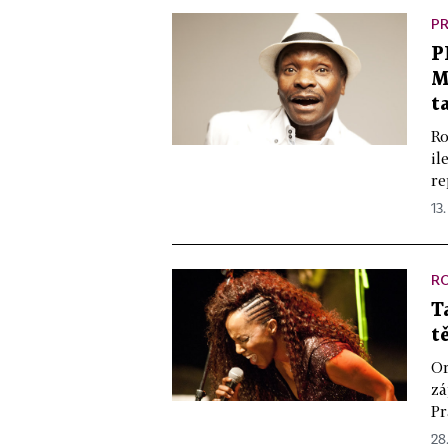
PR
P
M
t
Ro
il
re
13.
R
T
t
Or
zá
Pr
28.