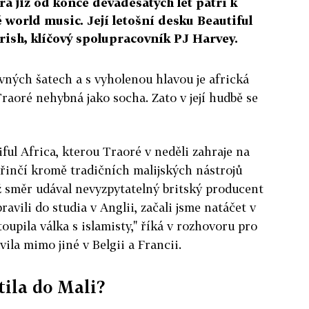
rá již od konce devadesátých let patří k
world music. Její letošní desku Beautiful
rish, klíčový spolupracovník PJ Harvey.
vných šatech a s vyholenou hlavou je africká
raoré nehybná jako socha. Zato v její hudbě se
ful Africa, kterou Traoré v neděli zahraje na
, řinčí kromě tradičních malijských nástrojů
hž směr udával nevyzpytatelný britský producent
ravili do studia v Anglii, začali jsme natáčet v
oupila válka s islamisty," říká v rozhovoru pro
vila mimo jiné v Belgii a Francii.
tila do Mali?