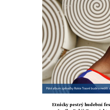
Páté album zpěvačky Rokie Traoré bude v neděli s
Etnicky pestrý hudební fes