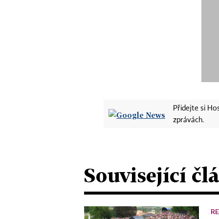
Přidejte si H
zprávách.
Související čl
R