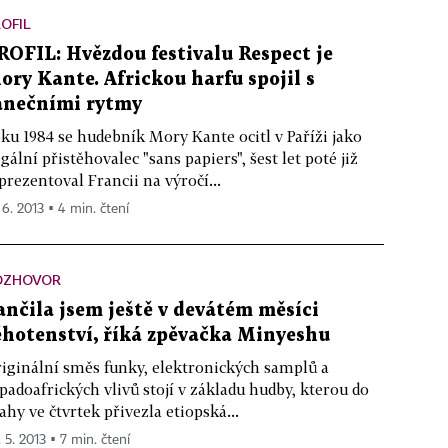
OFIL
ROFIL: Hvězdou festivalu Respect je
ory Kante. Africkou harfu spojil s
anečními rytmy
ku 1984 se hudebník Mory Kante ocitl v Paříži jako
egální přistěhovalec "sans papiers", šest let poté již
prezentoval Francii na výročí...
 6. 2013 ▪ 4 min. čtení
OZHOVOR
ančila jsem ještě v devátém měsíci
ěhotenství, říká zpěvačka Minyeshu
iginální směs funky, elektronických samplů a
padoafrických vlivů stojí v základu hudby, kterou do
ahy ve čtvrtek přivezla etiopská...
 5. 2013 ▪ 7 min. čtení