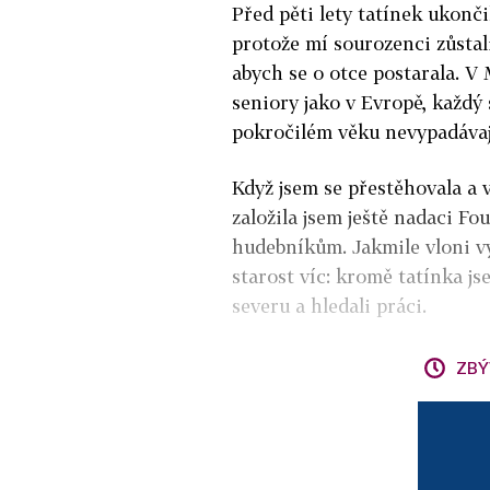
Před pěti lety tatínek ukonči
protože mí sourozenci zůstali
abych se o otce postarala. V
seniory jako v Evropě, každý 
pokročilém věku nevypadávaj
Když jsem se přestěhovala a 
založila jsem ještě nadaci F
hudebníkům. Jakmile vloni vyp
starost víc: kromě tatínka j
severu a hledali práci.
ZBÝ