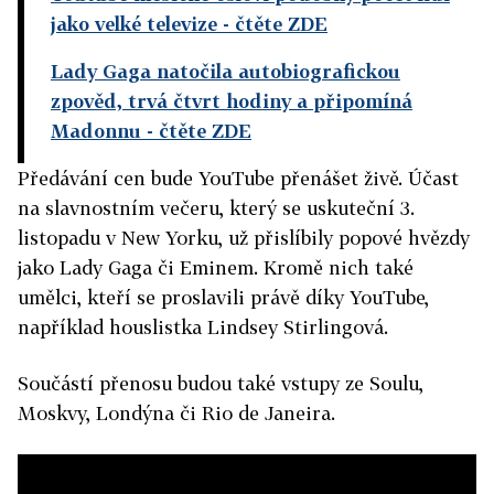
jako velké televize
- čtěte ZDE
Lady Gaga natočila autobiografickou
zpověd, trvá čtvrt hodiny a připomíná
Madonnu
- čtěte ZDE
Předávání cen bude YouTube přenášet živě. Účast
na slavnostním večeru, který se uskuteční 3.
listopadu v New Yorku, už přislíbily popové hvězdy
jako Lady Gaga či Eminem. Kromě nich také
umělci, kteří se proslavili právě díky YouTube,
například houslistka Lindsey Stirlingová.
Součástí přenosu budou také vstupy ze Soulu,
Moskvy, Londýna či Rio de Janeira.