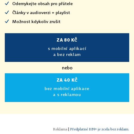
Odemykejte obsah pro přátele
Články v audioverzi + playlist
Možnost kdykoliv zrušit
ZA 80 KČ
s mobilní aplikací
a bez reklam
nebo
ZA 40 KČ
bez mobilní aplikace
a s reklamou
|
Předplatné HN+ je zcela bez reklam.