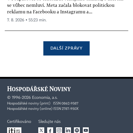
se vůbec nemluví. Meta začala blokovat politickou
reklamu na Facebooku a Instagramu a...
7. 8. 2026 ▪ 55:23 min.
DALŠÍ ZPRÁVY
©
1996-2026
Economia, a.s.
Hospodářské noviny (print) ISSN 0862-9587
Hospodářské noviny (online) ISSN 2787-950X
Certifikováno
Sledujte nás