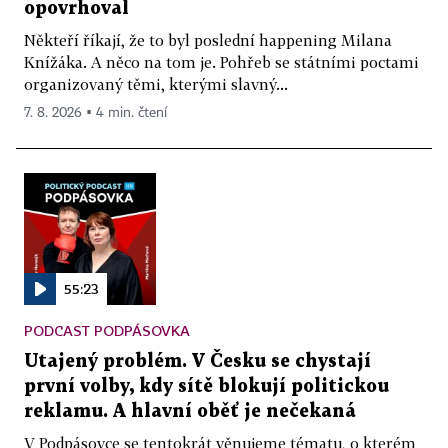
opovrhoval
Někteří říkají, že to byl poslední happening Milana
Knížáka. A něco na tom je. Pohřeb se státními poctami
organizovaný těmi, kterými slavný...
7. 8. 2026 ▪ 4 min. čtení
55:23
PODCAST PODPÁSOVKA
Utajený problém. V Česku se chystají
první volby, kdy sítě blokují politickou
reklamu. A hlavní oběť je nečekaná
V Podpásovce se tentokrát věnujeme tématu, o kterém