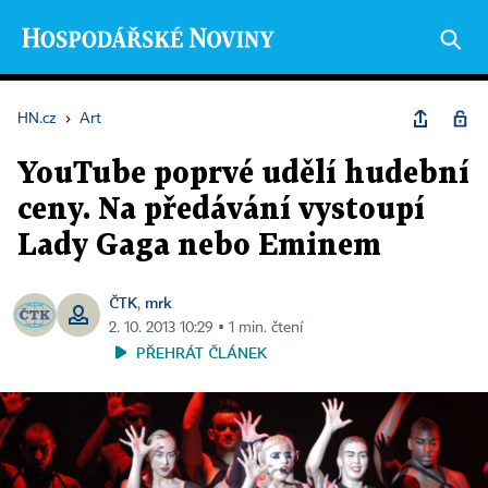
HN.cz
›
Art
YouTube poprvé udělí hudební
ceny. Na předávání vystoupí
Lady Gaga nebo Eminem
ČTK
mrk
,
2. 10. 2013 10:29 ▪ 1 min. čtení
PŘEHRÁT ČLÁNEK