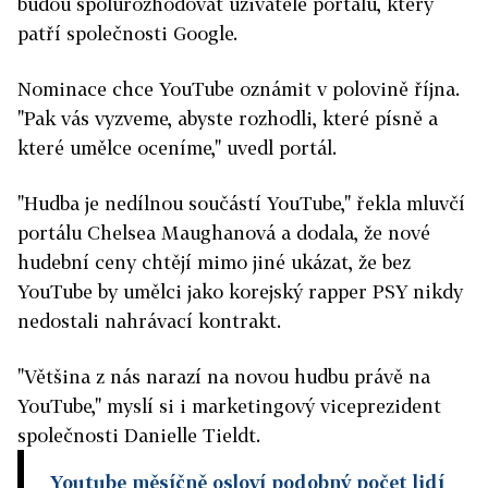
budou spolurozhodovat uživatelé portálu, který
patří společnosti Google.
Nominace chce YouTube oznámit v polovině října.
"Pak vás vyzveme, abyste rozhodli, které písně a
které umělce oceníme," uvedl portál.
"Hudba je nedílnou součástí YouTube," řekla mluvčí
portálu Chelsea Maughanová a dodala, že nové
hudební ceny chtějí mimo jiné ukázat, že bez
YouTube by umělci jako korejský rapper PSY nikdy
nedostali nahrávací kontrakt.
"Většina z nás narazí na novou hudbu právě na
YouTube," myslí si i marketingový viceprezident
společnosti Danielle Tieldt.
Youtube měsíčně osloví podobný počet lidí