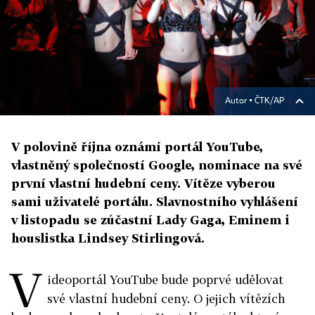
Autor ▪
ČTK/AP
V polovině října oznámí portál YouTube,
vlastněný společností Google, nominace na své
první vlastní hudební ceny. Vítěze vyberou
sami uživatelé portálu. Slavnostního vyhlášení
v listopadu se zúčastní Lady Gaga, Eminem i
houslistka Lindsey Stirlingová.
V
ideoportál YouTube bude poprvé udělovat
své vlastní hudební ceny. O jejich vítězích