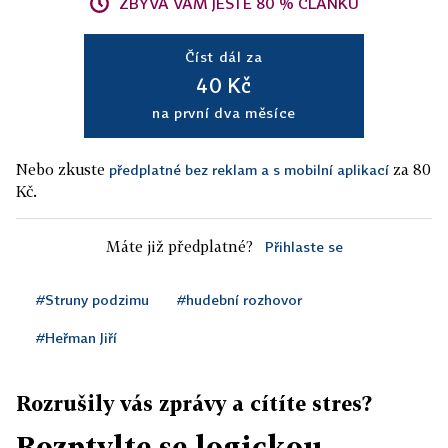
ZBÝVÁ VÁM JEŠTĚ 80 % ČLÁNKU
Číst dál za
40 Kč
na první dva měsíce
Nebo zkuste
za 80
předplatné bez reklam a s mobilní aplikací
Kč.
Máte již předplatné?
Přihlaste se
#Struny podzimu
#hudební rozhovor
#Heřman Jiří
Rozrušily vás zprávy a cítíte stres?
Rozptylte se logickou