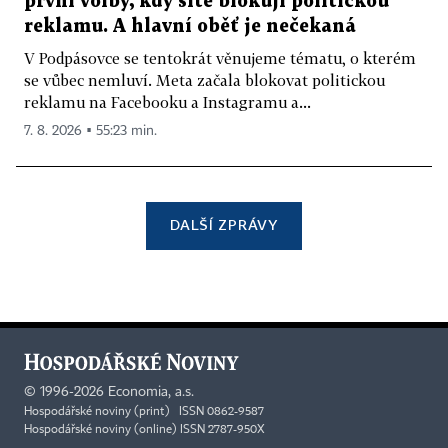
první volby, kdy sítě blokují politickou
reklamu. A hlavní oběť je nečekaná
V Podpásovce se tentokrát věnujeme tématu, o kterém
se vůbec nemluví. Meta začala blokovat politickou
reklamu na Facebooku a Instagramu a...
7. 8. 2026 ▪ 55:23 min.
DALŠÍ ZPRÁVY
©
1996-2026
Economia, a.s.
Hospodářské noviny (print) ISSN 0862-9587
Hospodářské noviny (online) ISSN 2787-950X