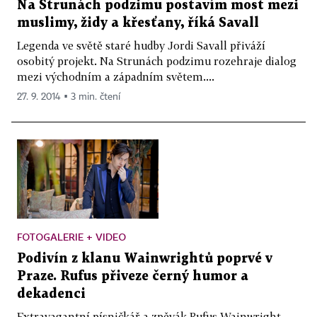
Na Strunách podzimu postavím most mezi
muslimy, židy a křesťany, říká Savall
Legenda ve světě staré hudby Jordi Savall přiváží
osobitý projekt. Na Strunách podzimu rozehraje dialog
mezi východním a západním světem....
27. 9. 2014 ▪ 3 min. čtení
FOTOGALERIE + VIDEO
Podivín z klanu Wainwrightů poprvé v
Praze. Rufus přiveze černý humor a
dekadenci
Extravagantní písničkář a zpěvák Rufus Wainwright