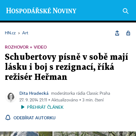
HN.cz
›
Art
ROZHOVOR + VIDEO
Schubertovy písně v sobě mají
lásku i boj s rezignací, říká
režisér Heřman
Dita Hradecká
moderátorka rádia Classic Praha
27. 9. 2014 21:11 ▪ Aktualizováno ▪ 3 min. čtení
PŘEHRÁT ČLÁNEK
ODEBÍRAT AUTORKU