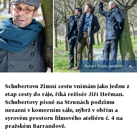
Autor ▪
Struny podzimu
Schubertovu Zimní cestu vnímám jako jednu z
etap cesty do ráje, říká režisér Jiří Heřman.
Schubertovy písně na Strunách podzimu
nezazní v komorním sále, nýbrž v obřím a
syrovém prostoru filmového ateliéru č. 4 na
pražském Barrandově.