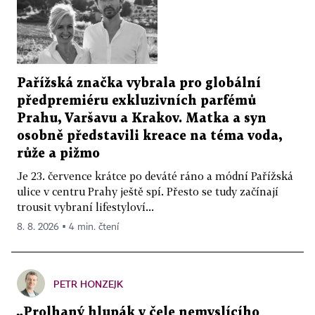
Pařížská značka vybrala pro globální
předpremiéru exkluzivních parfémů
Prahu, Varšavu a Krakov. Matka a syn
osobně představili kreace na téma voda,
růže a pižmo
Je 23. července krátce po deváté ráno a módní Pařížská
ulice v centru Prahy ještě spí. Přesto se tudy začínají
trousit vybraní lifestyloví...
8. 8. 2026 ▪ 4 min. čtení
PETR HONZEJK
„Prolhaný hlupák v čele nemyslícího