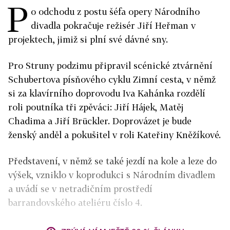
P
o odchodu z postu šéfa opery Národního
divadla pokračuje režisér Jiří Heřman v
projektech, jimiž si plní své dávné sny.
Pro Struny podzimu připravil scénické ztvárnění
Schubertova písňového cyklu Zimní cesta, v němž
si za klavírního doprovodu Iva Kahánka rozdělí
roli poutníka tři zpěváci: Jiří Hájek, Matěj
Chadima a Jiří Brückler. Doprovázet je bude
ženský anděl a pokušitel v roli Kateřiny Kněžíkové.
Představení, v němž se také jezdí na kole a leze do
výšek, vzniklo v koprodukci s Národním divadlem
a uvádí se v netradičním prostředí
barrandovského ateliéru číslo 4.