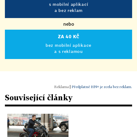
s mobilní aplikací
a bez reklam
nebo
ZA 40 KČ
bez mobilní aplikace
a s reklamou
|
Předplatné HN+ je zcela bez reklam.
Související články