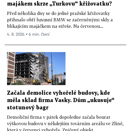
majákem skrze „Turkovu“ křižovatku?
Před několika dny se do jedné pražské křižovatky
přihnalo obří luxusní BMW se začerněnými skly a
blikajícím majáčkem na střeše. Na červenou...
4. 8. 2026 ▪ 6 min. čtení
Začala demolice vyhořelé budovy, kde
měla sklad firma Vasky. Dům „ukusuje“
stotunový bagr
Demoliční firma v pátek dopoledne začala bourat
výškovou budovu v někdejším továrním areálu ve Zlíně,
která v červenci vyhořela. Zničený objekt...