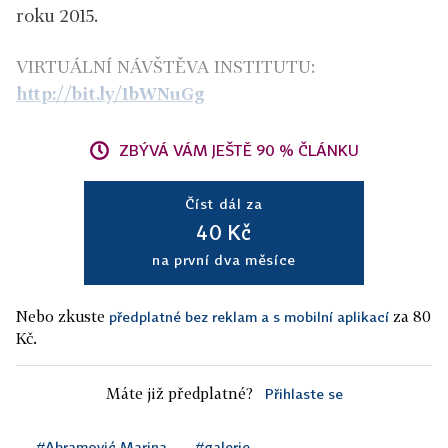
roku 2015.
VIRTUÁLNÍ NÁVŠTĚVA INSTITUTU:
http://bit.ly/1bWNuGg
ZBÝVÁ VÁM JEŠTĚ 90 % ČLÁNKU
Číst dál za
40 Kč
na první dva měsíce
Nebo zkuste
za 80
předplatné bez reklam a s mobilní aplikací
Kč.
Máte již předplatné?
Přihlaste se
#Abramović Marina
#galerie