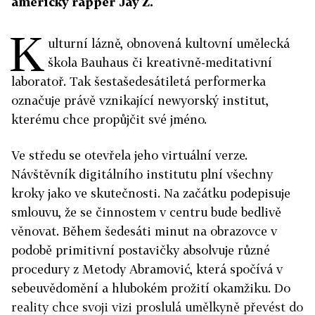
americký rapper Jay Z.
K
ulturní lázně, obnovená kultovní umělecká
škola Bauhaus či kreativně-meditativní
laboratoř. Tak šestašedesátiletá performerka
označuje právě vznikající newyorský institut,
kterému chce propůjčit své jméno.
Ve středu se otevřela jeho virtuální verze.
Návštěvník digitálního institutu plní všechny
kroky jako ve skutečnosti. Na začátku podepisuje
smlouvu, že se činnostem v centru bude bedlivě
věnovat. Během šedesáti minut na obrazovce v
podobě primitivní postavičky absolvuje různé
procedury z Metody Abramović, která spočívá v
sebeuvědomění a hlubokém prožití okamžiku. Do
reality chce svoji vizi proslulá umělkyně převést do