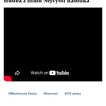
Hudba z filmu Nejvyšší nabídka
#Morricone Ennio
#koncert
#O2 arena