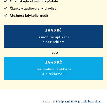
Odemykejte obsah pro přátele
Články v audioverzi + playlist
Možnost kdykoliv zrušit
ZA 80 KČ
s mobilní aplikací
a bez reklam
nebo
ZA 40 KČ
bez mobilní aplikace
a s reklamou
|
Předplatné HN+ je zcela bez reklam.