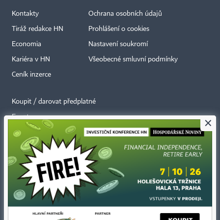
Kontakty
Ochrana osobních údajů
Tiráž redakce HN
Prohlášení o cookies
Economia
Nastavení soukromí
Kariéra v HN
Všeobecné smluvní podmínky
Ceník inzerce
Koupit / darovat předplatné
Eventy
×
Newslettery
RSS kanály
Autorská práva vykonává vydavatel. Bez písemného svolení vydavatele je
zakázáno jakékoli užití částí nebo celku díla, zejména rozmnožování a šíření
jakýmkoli způsobem, mechanickým nebo elektronickým, v českém nebo
jiném jazyce. Bez souhlasu vydavatele je zakázáno též rozmnožování
obsahu pro účely automatizované analýzy textů nebo dat