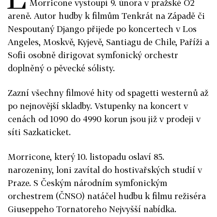
Morricone vystoupí 9. února v pražské O2
areně. Autor hudby k filmům Tenkrát na Západě či
Nespoutaný Django přijede po koncertech v Los
Angeles, Moskvě, Kyjevě, Santiagu de Chile, Paříži a
Sofii osobně dirigovat symfonický orchestr
doplněný o pěvecké sólisty.
Zazní všechny filmové hity od spagetti westernů až
po nejnovější skladby. Vstupenky na koncert v
cenách od 1090 do 4990 korun jsou již v prodeji v
síti Sazkaticket.
Morricone, který 10. listopadu oslaví 85.
narozeniny, loni zavítal do hostivařských studií v
Praze. S Českým národním symfonickým
orchestrem (ČNSO) natáčel hudbu k filmu režiséra
Giuseppeho Tornatoreho Nejvyšší nabídka.