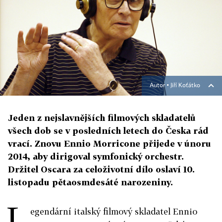
Autor ▪
Jiří Koťátko
Jeden z nejslavnějších filmových skladatelů
všech dob se v posledních letech do Česka rád
vrací. Znovu Ennio Morricone přijede v únoru
2014, aby dirigoval symfonický orchestr.
Držitel Oscara za celoživotní dílo oslaví 10.
listopadu pětaosmdesáté narozeniny.
L
egendární italský filmový skladatel Ennio