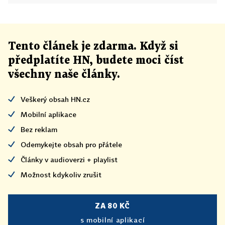
Tento článek
je
zdarma. Když si
předplatíte HN, budete moci číst
všechny naše články
.
Veškerý obsah HN.cz
Mobilní aplikace
Bez reklam
Odemykejte obsah pro přátele
Články v audioverzi + playlist
Možnost kdykoliv zrušit
ZA 80 KČ
s mobilní aplikací