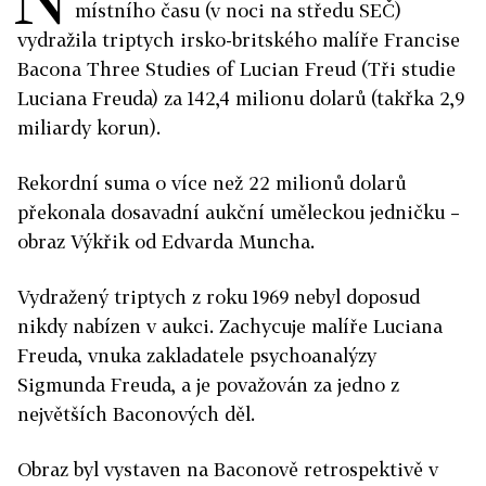
místního času (v noci na středu SEČ)
vydražila triptych irsko-britského malíře Francise
Bacona Three Studies of Lucian Freud (Tři studie
Luciana Freuda) za 142,4 milionu dolarů (takřka 2,9
miliardy korun).
Rekordní suma o více než 22 milionů dolarů
překonala dosavadní aukční uměleckou jedničku –
obraz Výkřik od Edvarda Muncha.
Vydražený triptych z roku 1969 nebyl doposud
nikdy nabízen v aukci. Zachycuje malíře Luciana
Freuda, vnuka zakladatele psychoanalýzy
Sigmunda Freuda, a je považován za jedno z
největších Baconových děl.
Obraz byl vystaven na Baconově retrospektivě v