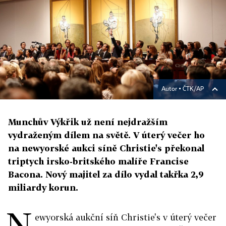
Autor ▪
ČTK/AP
Munchův Výkřik už není nejdražším
vydraženým dílem na světě. V úterý večer ho
na newyorské aukci síně Christie's překonal
triptych irsko-britského malíře Francise
Bacona. Nový majitel za dílo vydal takřka 2,9
miliardy korun.
N
ewyorská aukční síň Christie's v úterý večer