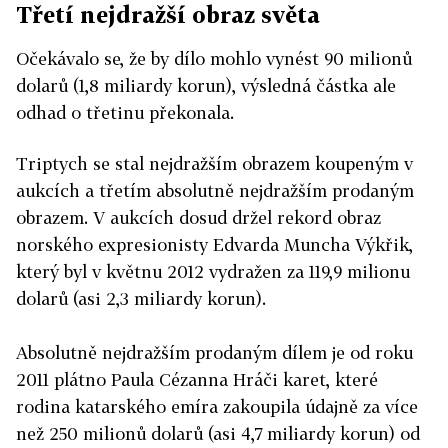
Třetí nejdražší obraz světa
Očekávalo se, že by dílo mohlo vynést 90 milionů
dolarů (1,8 miliardy korun), výsledná částka ale
odhad o třetinu překonala.
Triptych se stal nejdražším obrazem koupeným v
aukcích a třetím absolutně nejdražším prodaným
obrazem. V aukcích dosud držel rekord obraz
norského expresionisty Edvarda Muncha Výkřik,
který byl v květnu 2012 vydražen za 119,9 milionu
dolarů (asi 2,3 miliardy korun).
Absolutně nejdražším prodaným dílem je od roku
2011 plátno Paula Cézanna Hráči karet, které
rodina katarského emíra zakoupila údajně za více
než 250 milionů dolarů (asi 4,7 miliardy korun) od