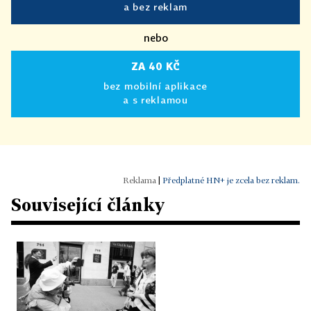
a bez reklam
nebo
ZA 40 KČ
bez mobilní aplikace
a s reklamou
|
Předplatné HN+ je zcela bez reklam.
Související články