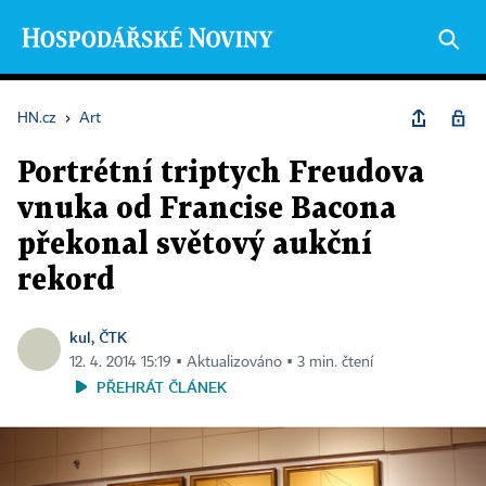
HN.cz
›
Art
Portrétní triptych Freudova
vnuka od Francise Bacona
překonal světový aukční
rekord
kul, ČTK
12. 4. 2014 15:19 ▪ Aktualizováno ▪ 3 min. čtení
PŘEHRÁT ČLÁNEK