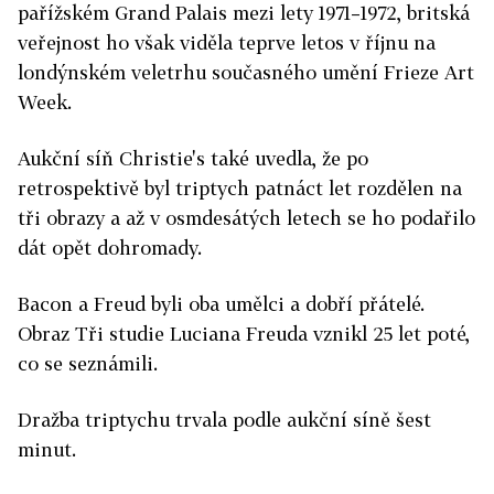
pařížském Grand Palais mezi lety 1971–1972, britská
veřejnost ho však viděla teprve letos v říjnu na
londýnském veletrhu současného umění Frieze Art
Week.
Aukční síň Christie's také uvedla, že po
retrospektivě byl triptych patnáct let rozdělen na
tři obrazy a až v osmdesátých letech se ho podařilo
dát opět dohromady.
Bacon a Freud byli oba umělci a dobří přátelé.
Obraz Tři studie Luciana Freuda vznikl 25 let poté,
co se seznámili.
Dražba triptychu trvala podle aukční síně šest
minut.