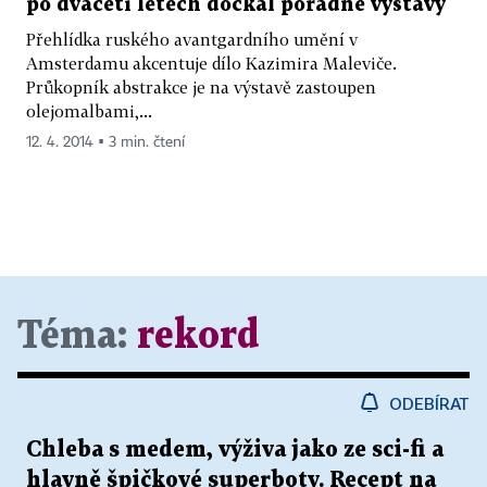
po dvaceti letech dočkal pořádné výstavy
Přehlídka ruského avantgardního umění v
Amsterdamu akcentuje dílo Kazimira Maleviče.
Průkopník abstrakce je na výstavě zastoupen
olejomalbami,...
12. 4. 2014 ▪ 3 min. čtení
Téma:
rekord
ODEBÍRAT
Chleba s medem, výživa jako ze sci-fi a
hlavně špičkové superboty. Recept na