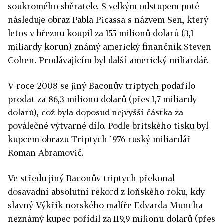
soukromého sběratele. S velkým odstupem poté
následuje obraz Pabla Picassa s názvem Sen, který
letos v březnu koupil za 155 milionů dolarů (3,1
miliardy korun) známý americký finančník Steven
Cohen. Prodávajícím byl další americký miliardář.
V roce 2008 se jiný Baconův triptych podařilo
prodat za 86,3 milionu dolarů (přes 1,7 miliardy
dolarů), což byla doposud nejvyšší částka za
poválečné výtvarné dílo. Podle britského tisku byl
kupcem obrazu Triptych 1976 ruský miliardář
Roman Abramovič.
Ve středu jiný Baconův triptych překonal
dosavadní absolutní rekord z loňského roku, kdy
slavný Výkřik norského malíře Edvarda Muncha
neznámý kupec pořídil za 119,9 milionu dolarů (přes