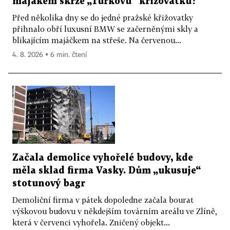
majákem skrze „Turkovu“ křižovatku?
Před několika dny se do jedné pražské křižovatky
přihnalo obří luxusní BMW se začerněnými skly a
blikajícím majáčkem na střeše. Na červenou...
4. 8. 2026 ▪ 6 min. čtení
Začala demolice vyhořelé budovy, kde
měla sklad firma Vasky. Dům „ukusuje“
stotunový bagr
Demoliční firma v pátek dopoledne začala bourat
výškovou budovu v někdejším továrním areálu ve Zlíně,
která v červenci vyhořela. Zničený objekt...