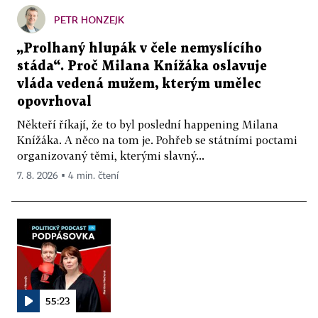
PETR HONZEJK
„Prolhaný hlupák v čele nemyslícího
stáda“. Proč Milana Knížáka oslavuje
vláda vedená mužem, kterým umělec
opovrhoval
Někteří říkají, že to byl poslední happening Milana
Knížáka. A něco na tom je. Pohřeb se státními poctami
organizovaný těmi, kterými slavný...
7. 8. 2026 ▪ 4 min. čtení
55:23