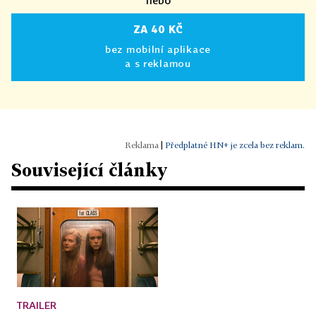
nebo
ZA 40 KČ
bez mobilní aplikace
a s reklamou
|
Předplatné HN+ je zcela bez reklam.
Související články
TRAILER