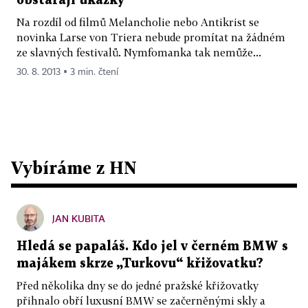
obstarají ukázky
Na rozdíl od filmů Melancholie nebo Antikrist se
novinka Larse von Triera nebude promítat na žádném
ze slavných festivalů. Nymfomanka tak nemůže...
30. 8. 2013 ▪ 3 min. čtení
Vybíráme z HN
JAN KUBITA
Hledá se papaláš. Kdo jel v černém BMW s
majákem skrze „Turkovu“ křižovatku?
Před několika dny se do jedné pražské křižovatky
přihnalo obří luxusní BMW se začerněnými skly a