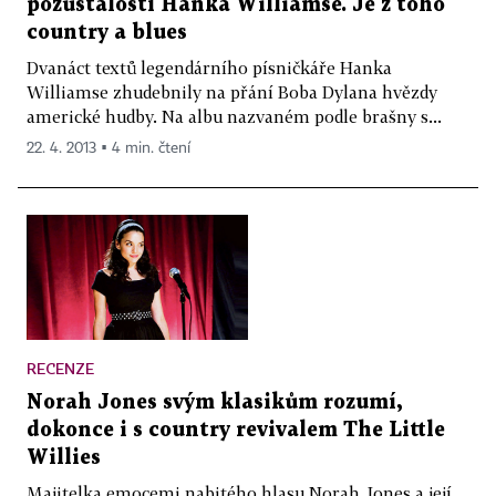
pozůstalostí Hanka Williamse. Je z toho
country a blues
Dvanáct textů legendárního písničkáře Hanka
Williamse zhudebnily na přání Boba Dylana hvězdy
americké hudby. Na albu nazvaném podle brašny s...
22. 4. 2013 ▪ 4 min. čtení
RECENZE
Norah Jones svým klasikům rozumí,
dokonce i s country revivalem The Little
Willies
Majitelka emocemi nabitého hlasu Norah Jones a její