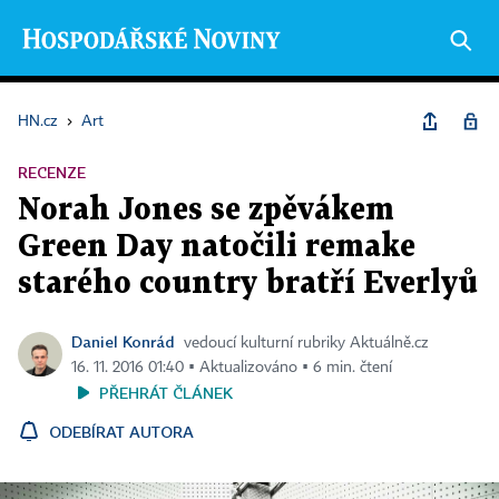
HN.cz
›
Art
RECENZE
Norah Jones se zpěvákem
Green Day natočili remake
starého country bratří Everlyů
Daniel Konrád
vedoucí kulturní rubriky Aktuálně.cz
16. 11. 2016 01:40 ▪ Aktualizováno ▪ 6 min. čtení
PŘEHRÁT ČLÁNEK
ODEBÍRAT AUTORA