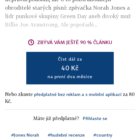
obroditelé starých písní: zpěvačka Norah Jones a
lídr punkové skupiny Green Day aneb divoký muž
Billie Joe Armstrong. Ale popořadě...
ZBÝVÁ VÁM JEŠTĚ 90 % ČLÁNKU
Číst dál za
40 Kč
na první dva měsíce
Nebo zkuste
za 80
předplatné bez reklam a s mobilní aplikací
Kč.
Máte již předplatné?
Přihlaste se
#Jones Norah
#hudební recenze
#country