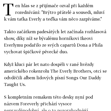
T
en hlas se z přijímače ozval při každém
rozednívání: "Brýtro přátelé a sousedi, mluví
k vám taťka Everly a teďka vám něco zazpíváme."
Takto začátkem padesátých let začínala rozhlasová
show, díky níž se bývalému horníkovi Ikeovi
Everlymu podařilo ze svých capartů Dona a Phila
vychovat špičkové pěvecké duo.
Když kluci pár let nato dospěli v rané hvězdy
amerického rokenrolu The Everly Brothers, otci se
odvděčili albem lidových písní Songs Our Daddy
Taught Us.
S kompletním remakem této desky nyní pod
názvem Foreverly přichází vysoce
nepravděpodobní, ale o to pozoruhodnější