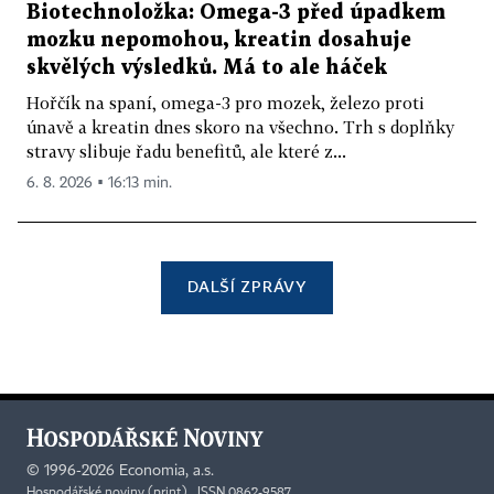
Biotechnoložka: Omega-3 před úpadkem
mozku nepomohou, kreatin dosahuje
skvělých výsledků. Má to ale háček
Hořčík na spaní, omega-3 pro mozek, železo proti
únavě a kreatin dnes skoro na všechno. Trh s doplňky
stravy slibuje řadu benefitů, ale které z...
6. 8. 2026 ▪ 16:13 min.
DALŠÍ ZPRÁVY
©
1996-2026
Economia, a.s.
Hospodářské noviny (print) ISSN 0862-9587