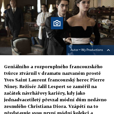
Autor ▪
Wy Productions
Geniálního a rozporuplného francouzského
tvůrce ztvárnil v dramatu nazvaném prostě
Yves Saint Laurent francouzský herec Pierre
Niney. Režisér Jalil Lespert se zaměřil na
začátek návrhářovy kariéry, kdy jako
jednadvacetiletý převzal módní dům nedávno
zesnulého Christiana Diora. Vzápětí na to
představuje svou první módní kolekci a