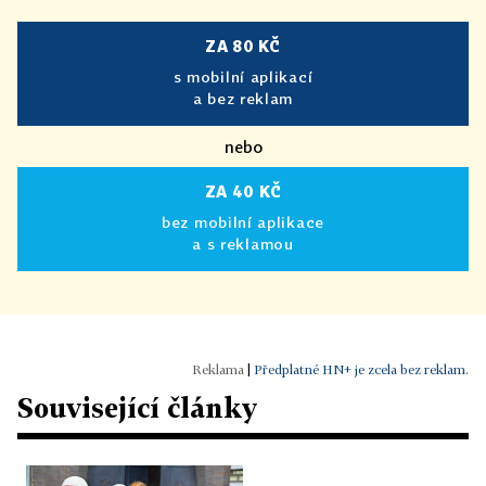
ZA 80 KČ
s mobilní aplikací
a bez reklam
nebo
ZA 40 KČ
bez mobilní aplikace
a s reklamou
|
Předplatné HN+ je zcela bez reklam.
Související články