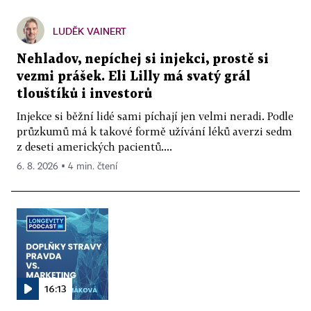
LUDĚK VAINERT
Nehladov, nepíchej si injekci, prostě si
vezmi prášek. Eli Lilly má svatý grál
tlouštíků i investorů
Injekce si běžní lidé sami píchají jen velmi neradi. Podle
průzkumů má k takové formě užívání léků averzi sedm
z deseti amerických pacientů....
6. 8. 2026 ▪ 4 min. čtení
16:13